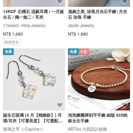
14KGF 石榴石 流蘇耳環 / 一月誕
溫婉之美_珍珠月光石手鍊│月光
生石 / 獨一無二 / 耳夾
石 珍珠 手鍊
17select -Hina Jewelry-
JieJie Jewelry
NT$ 1,680
NT$ 1,880
獨家販售
免運
免運
9 折
誕生石玻璃 (4 月【精緻款】) 耳
泡泡糖圓牌刻字手鍊 細版 925純
環/耳夾【可選長度】【可選配
銀女生手鍊
件】【預約製作】
玻璃之雫 ☆Caprice☆
ART64 六四設計銀飾