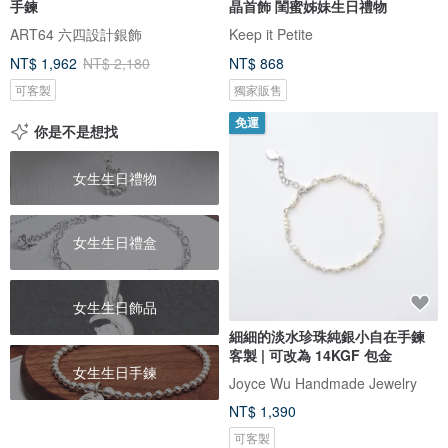
手鍊
晶首飾 閨蜜姊妹生日禮物
ART64 六四設計銀飾
Keep it Petite
NT$ 1,962
NT$ 2,180
NT$ 868
可客製
獨家販售
免運
你是不是想找
女生生日禮物
女生生日禮盒
女生生日飾品
細細的淡水珍珠純銀小自在手鍊
客製 | 可改為 14KGF 包金
女生生日手鍊
Joyce Wu Handmade Jewelry
NT$ 1,390
可客製