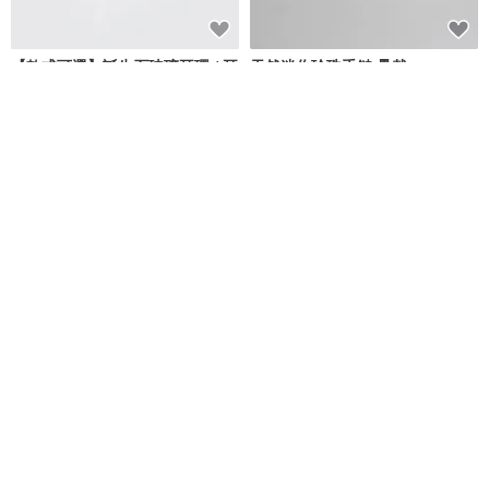
【款式可選】誕生石玻璃耳環 / 耳
天然迷你珍珠手鏈 疊戴
夾【耳針可選】【訂製】
玻璃之雫 ☆Caprice☆
森情Studio
NT$ 1,908
NT$ 1,557
可客製
免運
免運
9 折
粉色圓舞曲 | 粉雪花幽靈 | 招正偏
非洲菊 天秤座 星座花 925純銀手
財 母親節禮物 聖誕禮物
鍊 生日禮物 女生手鍊