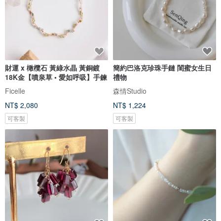
財運 x 橄欖石 黃綠水晶 黃銅鍍
簡約巴洛克珍珠手鏈 閨蜜女生日
18K金【噴泉草 • 愛如呼吸】手鍊
禮物
Ficelle
森情Studio
NT$ 2,080
NT$ 1,224
可客製
可客製