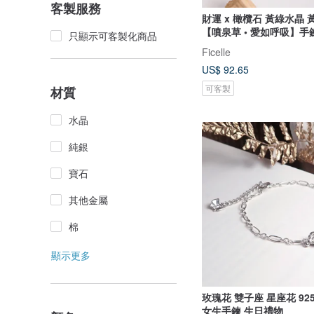
客製服務
財運 x 橄欖石 黃綠水晶 
【噴泉草 • 愛如呼吸】手
只顯示可客製化商品
Ficelle
US$ 92.65
可客製
材質
水晶
純銀
寶石
其他金屬
棉
顯示更多
玫瑰花 雙子座 星座花 9
女生手鍊 生日禮物