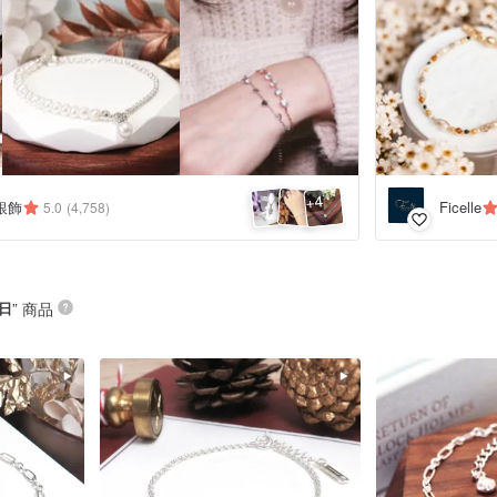
4
+
銀飾
Ficelle
5.0
(4,758)
日
” 商品