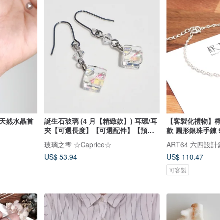
作天然水晶首
誕生石玻璃 (4 月【精緻款】) 耳環/耳
【客製化禮物】檸
夾【可選長度】【可選配件】【預約
款 圓形銀珠手鍊 
製作】
玻璃之雫 ☆Caprice☆
ART64 六四設
US$ 53.94
US$ 110.47
可客製