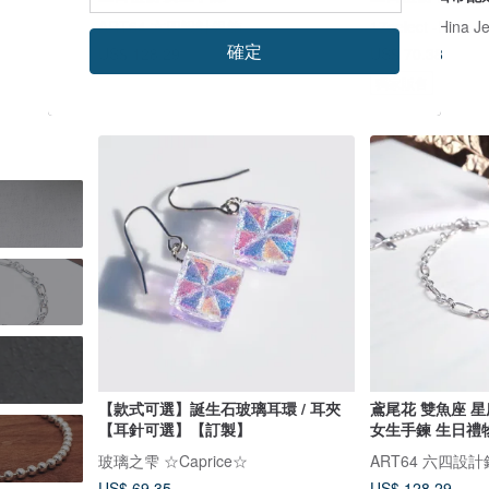
ART64 六四設計銀飾
17select -Hina J
確定
US$ 128.29
US$ 70.38
獨家販售
【款式可選】誕生石玻璃耳環 / 耳夾
鳶尾花 雙魚座 星
【耳針可選】【訂製】
女生手鍊 生日禮
玻璃之雫 ☆Caprice☆
ART64 六四設
US$ 69.35
US$ 128.29