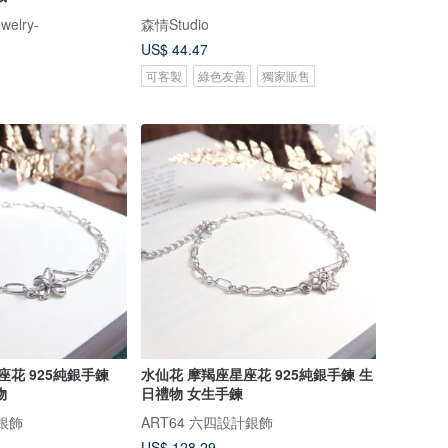
ewelry-
森情Studio
US$ 44.47
可客製
綠色友善
獨家販售
座花 925純銀手鍊
水仙花 摩羯座星座花 925純銀手鍊 生
物
日禮物 女生手鍊
計銀飾
ART64 六四設計銀飾
US$ 128.29