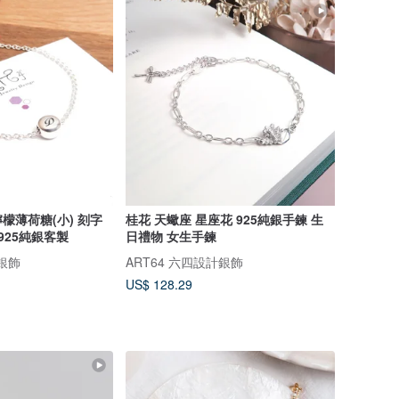
檬薄荷糖(小) 刻字
桂花 天蠍座 星座花 925純銀手鍊 生
925純銀客製
日禮物 女生手鍊
計銀飾
ART64 六四設計銀飾
US$ 128.29