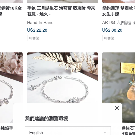
黃銅鍍18K金
手鍊 三月誕生石 海藍寶 藍東陵 帶來
簡約圓形 雙圈款 
鍊
智慧 - 煙火 -
女生手鍊
Hand In Hand
ART64 六四設
US$ 22.28
US$ 88.20
可客製
可客製
我們建議的瀏覽環境
25純銀手鍊
櫻草花 水瓶座 星座花 925純銀手鍊
14KGF 橙綠柱石
生日禮物 女生手鍊
生日禮物 日常配