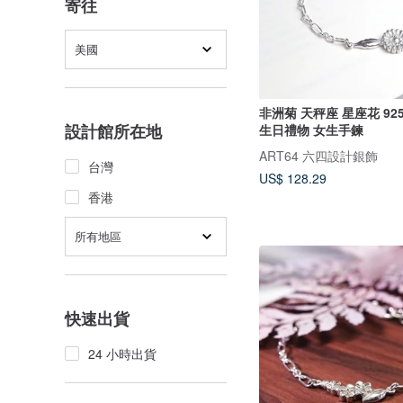
寄往
美國
非洲菊 天秤座 星座花 9
設計館所在地
生日禮物 女生手鍊
ART64 六四設計銀飾
台灣
US$ 128.29
香港
所有地區
快速出貨
24 小時出貨