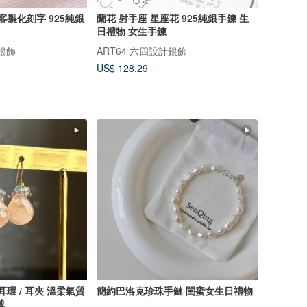
客製化刻字 925純銀
蘭花 射手座 星座花 925純銀手鍊 生
日禮物 女生手鍊
計銀飾
ART64 六四設計銀飾
US$ 128.29
耳環 / 耳夾 溫柔氣質
簡約巴洛克珍珠手鏈 閨蜜女生日禮物
戴