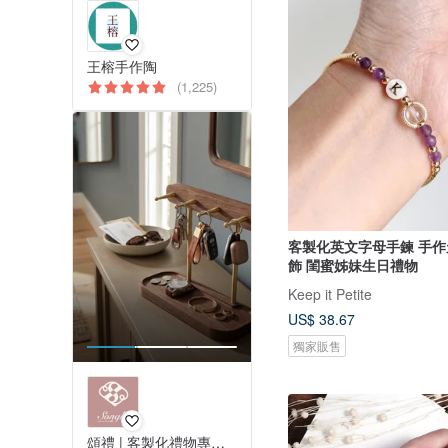
王榕手作陶
(1,225)
客製化英文字母手鍊 手
飾 閨蜜姊妹生日禮物
Keep it Petite
US$ 38.67
獨家販售
頌禮 | 客製化禮物專門店