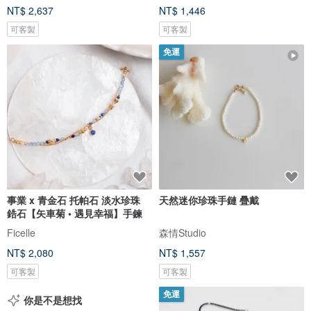
NT$ 2,637
NT$ 1,446
可客製
可客製
免運
事業 x 青金石 托帕石 淡水珍珠
天然迷你珍珠手鏈 疊戴
鋯石【矢車菊 • 遇見幸福】手鍊
Ficelle
森情Studio
NT$ 2,080
NT$ 1,557
可客製
可客製
免運
你是不是想找