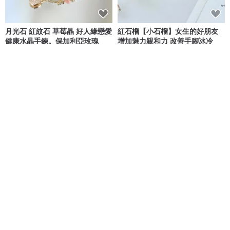
月光石 紅紋石 草莓晶 好人緣戀愛
紅石榴【小石榴】女生的好朋友
健康水晶手鍊。保加利亞玫瑰
增加魅力親和力 改善手腳冰冷
發光寶石旅行手作
ONION BULB
NT$ 2,580
NT$ 750
可客製
可客製
免運
新款 | 純銀雙層女生戒指 | 開口戒
誕生石玻璃 (4 月【精緻款】) 耳
| 質感超好
環/耳夾【可選長度】【可選配
件】【預約製作】