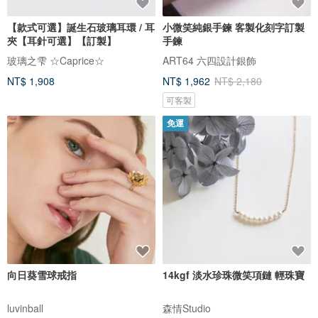
【款式可選】誕生石玻璃耳環 / 耳
小微笑純銀手鍊 客製化刻字訂製
夾【耳針可選】【訂製】
手鍊
玻璃之雫 ☆Caprice☆
ART64 六四設計銀飾
NT$ 1,908
NT$ 1,962
NT$ 2,180
可客製
免運
向日葵雪球戒指
14kgf 淡水珍珠微笑項鏈 輕珠寶
luvinball
森情Studio