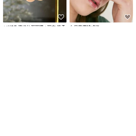
14KGF 橙綠柱石耳環 / 耳夾 溫柔
向日葵雪球戒指
氣質 生日禮物 日常配戴
17select -Hina Jewelry-
luvinball
NT$ 1,580
NT$ 2,637
獨家販售
可客製
免運
9 折
泡泡糖圓牌刻字手鍊 細版 925純
紅石榴【小石榴】女生的好朋友