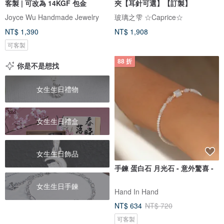
客製 | 可改為 14KGF 包金
夾【耳針可選】【訂製】
Joyce Wu Handmade Jewelry
玻璃之雫 ☆Caprice☆
NT$ 1,390
NT$ 1,908
可客製
88 折
你是不是想找
女生生日禮物
女生生日禮盒
女生生日飾品
手鍊 蛋白石 月光石 - 意外驚喜 -
女生生日手鍊
Hand In Hand
NT$ 634
NT$ 720
可客製