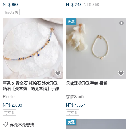
NT$ 868
NT$ 748
NT$ 850
獨家販售
免運
事業 x 青金石 托帕石 淡水珍珠
天然迷你珍珠手鏈 疊戴
鋯石【矢車菊 • 遇見幸福】手鍊
Ficelle
森情Studio
NT$ 2,080
NT$ 1,557
可客製
可客製
免運
你是不是想找