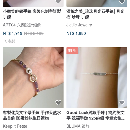
小微笑純銀手鍊 客製化刻字訂製
溫婉之美_珍珠月光石手鍊│月光
手鍊
石 珍珠 手鍊
ART64 六四設計銀飾
JieJie Jewelry
NT$ 1,919
NT$ 2,180
NT$ 1,880
可客製
88 折
客製化英文字母手鍊 手作天然水
Good Luck純銀手鍊 | 簡約英文
晶首飾 閨蜜姊妹生日禮物
字 祝福手鏈 925純銀 幸運女生禮
物
Keep it Petite
BLUMA 銀飾