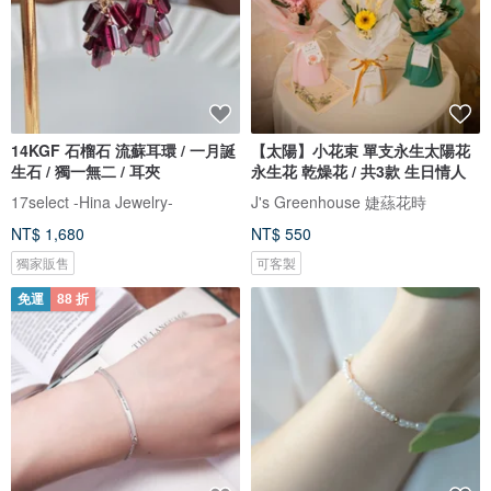
14KGF 石榴石 流蘇耳環 / 一月誕
【太陽】小花束 單支永生太陽花
生石 / 獨一無二 / 耳夾
永生花 乾燥花 / 共3款 生日情人
17select -Hina Jewelry-
J's Greenhouse 婕蕬花時
NT$ 1,680
NT$ 550
獨家販售
可客製
免運
88 折