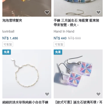
泡泡雪球髮夾
手鍊 三月誕生石 海藍寶 藍東陵
帶來智慧 - 煙火 -
luvinball
Hand In Hand
NT$ 1,486
NT$ 440
NT$ 500
可客製
可客製
免運
免運
細細的淡水珍珠純銀小自在手鍊
【款式可選】誕生石玻璃耳環 / 耳