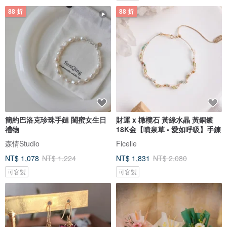
88 折
88 折
簡約巴洛克珍珠手鏈 閨蜜女生日
財運 x 橄欖石 黃綠水晶 黃銅鍍
禮物
18K金【噴泉草 • 愛如呼吸】手鍊
森情Studio
Ficelle
NT$ 1,078
NT$ 1,224
NT$ 1,831
NT$ 2,080
可客製
可客製