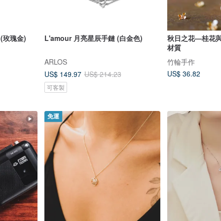
 (玫瑰金)
L'amour 月亮星辰手鏈 (白金色)
秋日之花—桂花與
材質
ARLOS
竹輪手作
US$ 36.82
US$ 149.97
US$ 214.23
可客製
免運