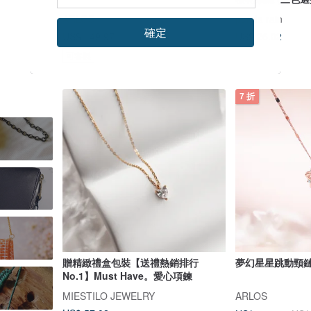
ARLOS
panda rain
確定
US$ 26.02
US$ 149.97
US$ 214.23
可客製
7 折
贈精緻禮盒包裝【送禮熱銷排行
夢幻星星跳動頸鏈 
No.1】Must Have。愛心項鍊
MIESTILO JEWELRY
ARLOS