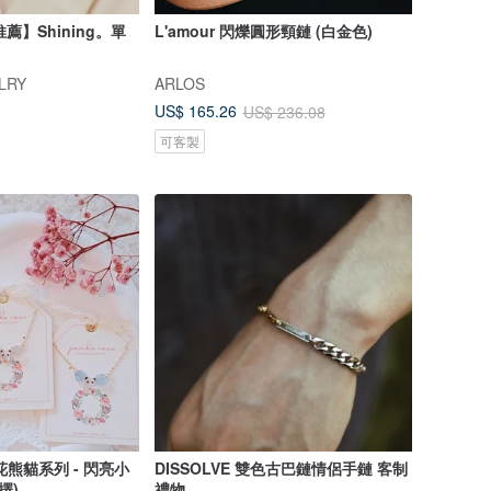
薦】Shining。單
L'amour 閃爍圓形頸鏈 (白金色)
LRY
ARLOS
US$ 165.26
US$ 236.08
可客製
熊貓系列 - 閃亮小
DISSOLVE 雙色古巴鏈情侶手鏈 客制
擇)
禮物