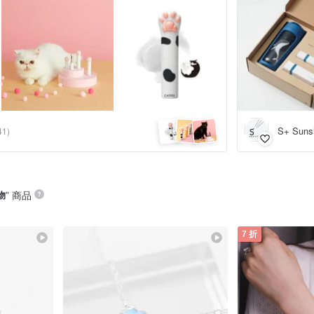
S+ Suns
41)
物
” 商品
7 折