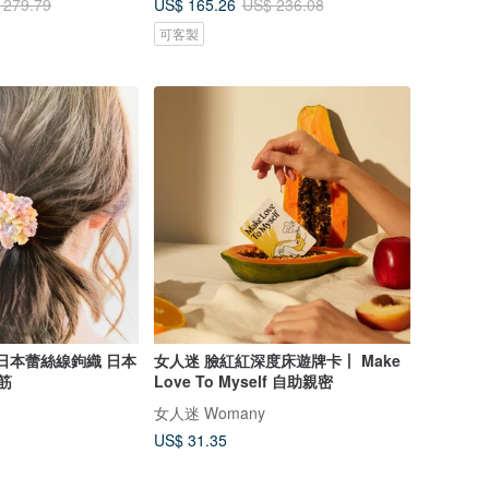
US$ 165.26
 279.79
US$ 236.08
可客製
 日本蕾絲線鉤織 日本
女人迷 臉紅紅深度床遊牌卡丨 Make
筋
Love To Myself 自助親密
女人迷 Womany
US$ 31.35