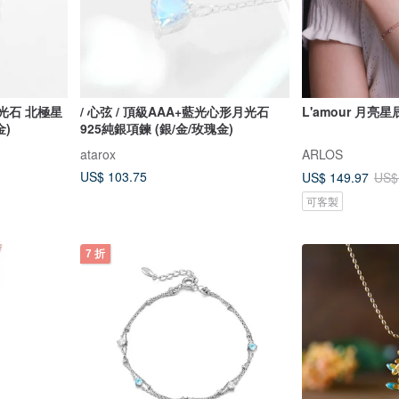
月光石 北極星
/ 心弦 / 頂級AAA+藍光心形月光石
L'amour 月亮
金)
925純銀項鍊 (銀/金/玫瑰金)
atarox
ARLOS
US$ 103.75
US$ 149.97
US$
可客製
7 折