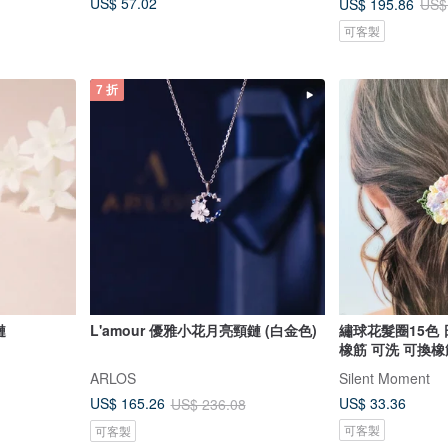
US$ 57.02
US$ 195.86
US$
可客製
7 折
鏈
L'amour 優雅小花月亮頸鏈 (白金色)
繡球花髮圈15色
橡筋 可洗 可換橡
ARLOS
Silent Moment
US$ 33.36
US$ 165.26
US$ 236.08
可客製
可客製