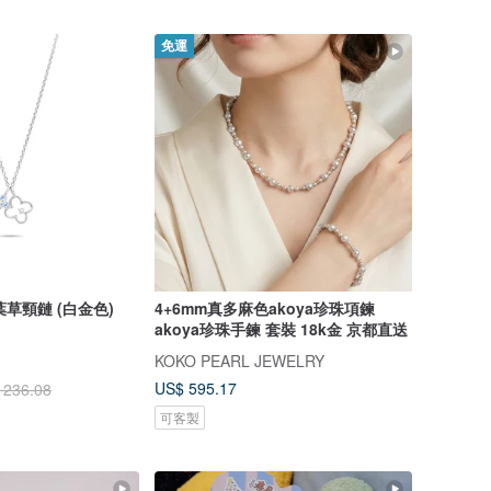
免運
四葉草頸鏈 (白金色)
4+6mm真多麻色akoya珍珠項鍊
akoya珍珠手鍊 套裝 18k金 京都直送
KOKO PEARL JEWELRY
US$ 595.17
 236.08
可客製