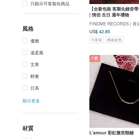
只顯示可客製化商品
【全新包裝 客製化錄音
| 情侶 生日 週年禮物
風格
US$ 42.85
可客製
獨家販售
優雅
溫柔風
7 折
文青
輕奢
日系
顯示更多
材質
L'amour 彩虹微笑頸鏈