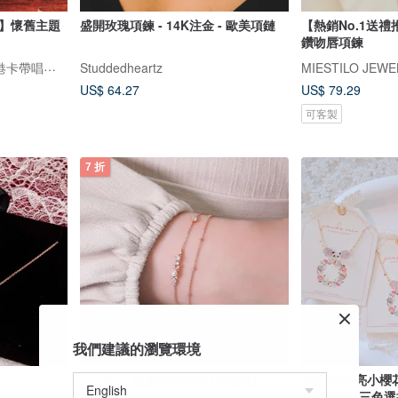
帶】懷舊主題
盛開玫瑰項鍊 - 14K注金 - 歐美項鏈
【熱銷No.1送禮推
鑽吻唇項鍊
FINDME RECORDS | 香港卡帶唱片生活店
Studdedheartz
MIESTILO JEWE
US$ 64.27
US$ 79.29
可客製
7 折
我們建議的瀏覽環境
L'amour 星星珍珠手鏈 (玫瑰金)
原創 閃亮亮小櫻花
櫻花頸鏈 (三色選