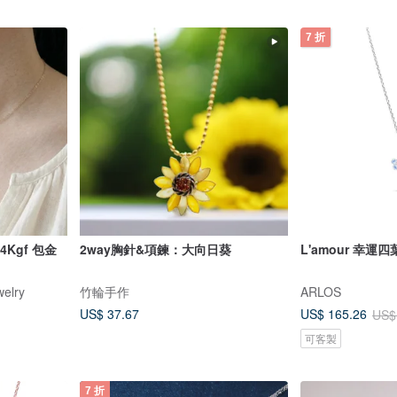
7 折
Kgf 包金
2way胸針&項鍊：大向日葵
L'amour 幸運
elry
竹輪手作
ARLOS
US$ 37.67
US$ 165.26
US$
可客製
7 折