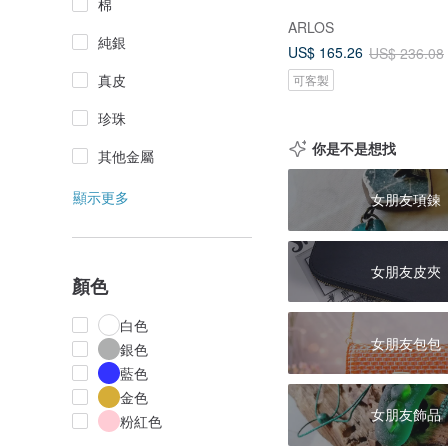
棉
ARLOS
純銀
US$ 165.26
US$ 236.08
真皮
可客製
珍珠
你是不是想找
其他金屬
顯示更多
女朋友項鍊
女朋友皮夾
顏色
白色
女朋友包包
銀色
藍色
金色
女朋友飾品
粉紅色