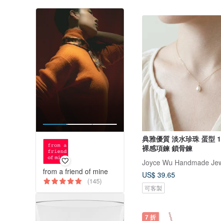
典雅優質 淡水珍珠 蛋型 14
裸感項鍊 鎖骨鍊
Joyce Wu Handmade Jew
from a friend of mine
US$ 39.65
(145)
可客製
7 折