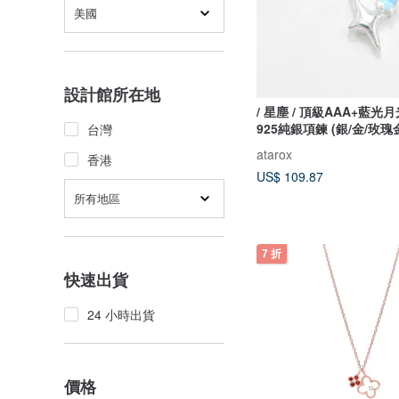
美國
設計館所在地
/ 星塵 / 頂級AAA+藍光
925純銀項鍊 (銀/金/玫瑰
台灣
atarox
香港
US$ 109.87
所有地區
7 折
快速出貨
24 小時出貨
價格