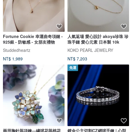
Fortune Cookie 幸運曲奇項鏈 -
人氣返場 愛心設計 akoya珍珠 珍
925銀 - 防敏感 - 女朋友禮物
珠手鏈 愛心元素 日本製 10k
Studdedheartz
KOKO PEARL JEWELRY
NT$ 1,989
NT$ 7,203
免運
兩用胸針與項鍊—繡球花與棉花
鍍金公主切割CZ網球手鍊 | 心型