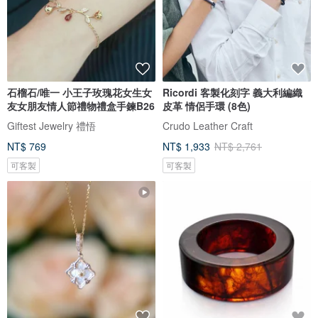
石榴石/唯一 小王子玫瑰花女生女
Ricordi 客製化刻字 義大利編織
友女朋友情人節禮物禮盒手鍊B26
皮革 情侶手環 (8色)
Giftest Jewelry 禮悟
Crudo Leather Craft
NT$ 769
NT$ 1,933
NT$ 2,761
可客製
可客製