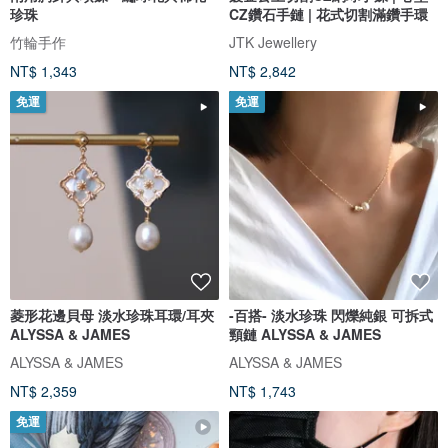
珍珠
CZ鑽石手鏈 | 花式切割滿鑽手環
竹輪手作
JTK Jewellery
NT$ 1,343
NT$ 2,842
免運
免運
菱形花邊貝母 淡水珍珠耳環/耳夾
-百搭- 淡水珍珠 閃爍純銀 可拆式
ALYSSA & JAMES
頸鏈 ALYSSA & JAMES
ALYSSA & JAMES
ALYSSA & JAMES
NT$ 2,359
NT$ 1,743
免運