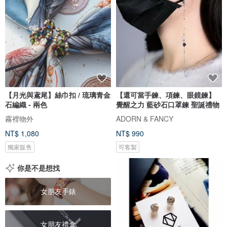
【月光與鳶尾】絲巾扣 / 琉璃青金
【還可當手鍊、項鍊、眼鏡鍊】
石編織 - 兩色
覺醒之力 藍砂石口罩鍊 聖誕禮物
霧裡物外
ADORN & FANCY
NT$ 1,080
NT$ 990
獨家販售
可客製
你是不是想找
女朋友手錶
女朋友禮盒