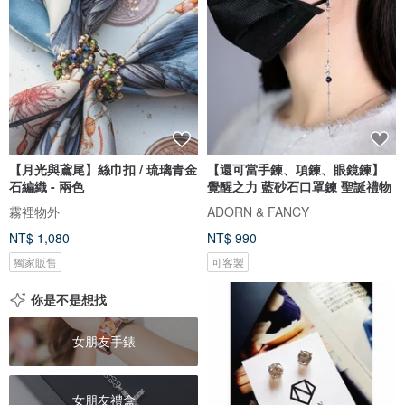
【月光與鳶尾】絲巾扣 / 琉璃青金
【還可當手鍊、項鍊、眼鏡鍊】
石編織 - 兩色
覺醒之力 藍砂石口罩鍊 聖誕禮物
霧裡物外
ADORN & FANCY
NT$ 1,080
NT$ 990
獨家販售
可客製
你是不是想找
女朋友手錶
女朋友禮盒