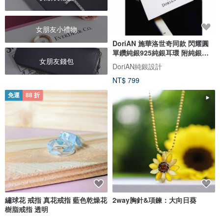
女朋友小禮物
DoriAN 施華洛世奇同款 閃耀圓
單鑽純銀925純銀耳環 附純銀保
女朋友錢包
證卡
DoriAN純銀設計
NT$ 799
免運
88 折
繡球花 戒指 真花戒指 藍色乾燥花
2way胸針&項鍊：大向日葵
樹脂戒指 透明