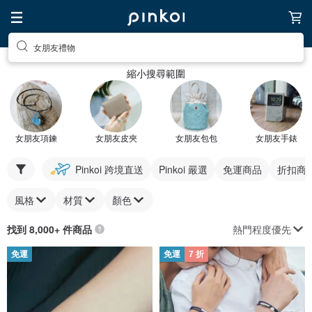
女朋友禮物
縮小搜尋範圍
女朋友項鍊
女朋友皮夾
女朋友包包
女朋友手錶
Pinkoi 跨境直送
Pinkoi 嚴選
免運商品
折扣商
風格
材質
顏色
熱門程度優先
找到 8,000+ 件商品
免運
免運
7 折