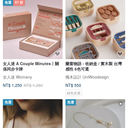
免運
97 折
女人迷 A Couple Minutes丨關
蘭窗物語 - 收納盒 / 實木製 台灣
係同步卡牌
感性 6色可選
女人迷 Womany
獨木設計 UniWoodesign
NT$ 1,250
NT$ 1,280
NT$ 550
綠色友善
免運
免運