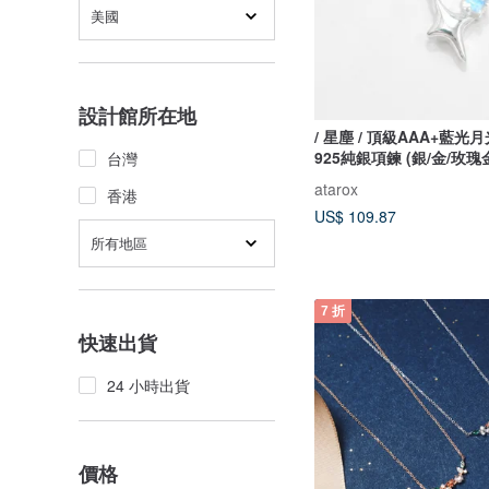
美國
設計館所在地
/ 星塵 / 頂級AAA+藍光
925純銀項鍊 (銀/金/玫瑰
台灣
atarox
香港
US$ 109.87
所有地區
7 折
快速出貨
24 小時出貨
價格