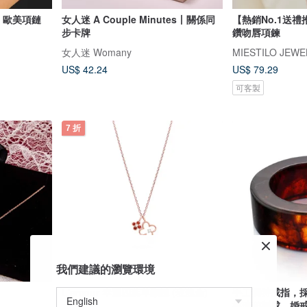
- 歐美項鏈
女人迷 A Couple Minutes丨關係同
【熱銷No.1送禮推
步卡牌
鑽吻唇項鍊
女人迷 Womany
MIESTILO JEWE
US$ 42.24
US$ 79.29
可客製
7 折
我們建議的瀏覽環境
L'amour 幸運四葉草頸鏈 (玫瑰金)
手工獨特戒指，
桃琥珀製成，婚