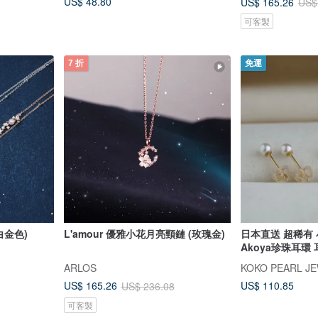
US$ 48.80
US$ 165.26
US$
可客製
7 折
免運
白金色)
L'amour 優雅小花月亮頸鏈 (玫瑰金)
日本直送 超稀有 小
Akoya珍珠耳環 
ARLOS
KOKO PEARL J
US$ 110.85
US$ 165.26
US$ 236.08
可客製