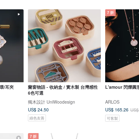
7 折
環/耳夾
蘭窗物語 - 收納盒 / 實木製 台灣感性
L'amour 閃爍
6色可選
獨木設計 UniWoodesign
ARLOS
US$ 24.50
US$ 165.26
US$
綠色友善
可客製
7 折