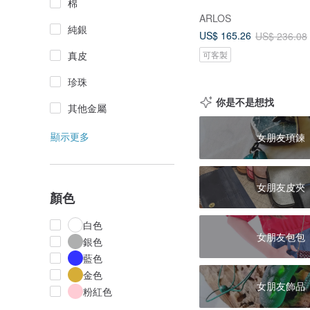
棉
ARLOS
純銀
US$ 165.26
US$ 236.08
可客製
真皮
珍珠
你是不是想找
其他金屬
顯示更多
女朋友項鍊
女朋友皮夾
顏色
白色
女朋友包包
銀色
藍色
金色
女朋友飾品
粉紅色