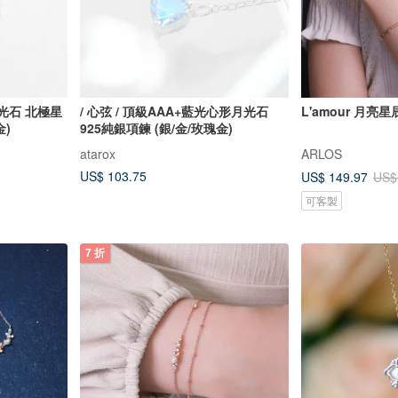
月光石 北極星
/ 心弦 / 頂級AAA+藍光心形月光石
L'amour 月亮
金)
925純銀項鍊 (銀/金/玫瑰金)
atarox
ARLOS
US$ 103.75
US$ 149.97
US$
可客製
7 折