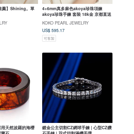
薦】Shining。單
4+6mm真多麻色akoya珍珠項鍊
akoya珍珠手鍊 套裝 18k金 京都直送
LRY
KOKO PEARL JEWELRY
US$ 595.17
可客製
採用天然波羅的海櫻
鍍金公主切割CZ網球手鍊 | 心型CZ鑽
戒寶石
石手鏈 | 花式切割滿鑽手環