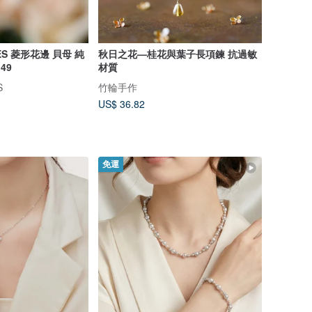
MES 菱形花邊 貝母 純
秋日之花—桂花與葉子長項鍊 抗過敏
49
材質
S
竹輪手作
US$ 36.82
免運