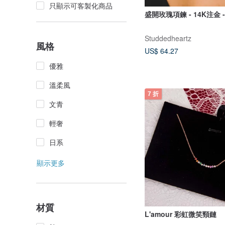
只顯示可客製化商品
盛開玫瑰項鍊 - 14K注金 
Studdedheartz
風格
US$ 64.27
優雅
溫柔風
7 折
文青
輕奢
日系
顯示更多
材質
L'amour 彩虹微笑頸鏈