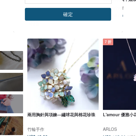
ARLOS
AmberProf
確定
US$ 89.00
US$ 165.26
US$ 236.08
可客製
7 折
兩用胸針與項鍊—繡球花與棉花珍珠
L'amour 優雅
竹輪手作
ARLOS