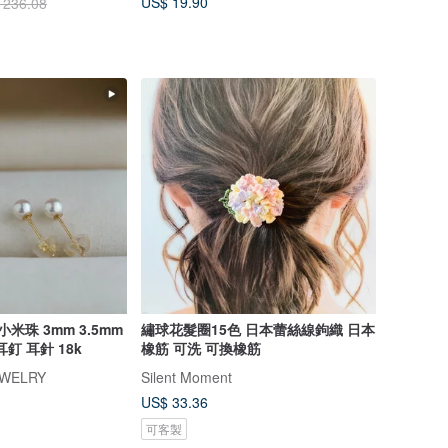
US$ 19.90
 236.08
米珠 3mm 3.5mm
繡球花髮圈15色 日本蕾絲線鉤織 日本
耳釘 耳針 18k
橡筋 可洗 可換橡筋
EWELRY
Silent Moment
US$ 33.36
可客製