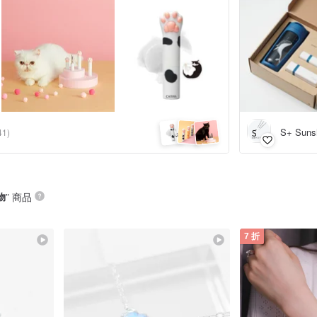
S+ Suns
41)
物
” 商品
7 折