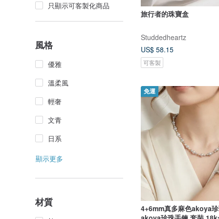
只顯示可客製化商品
旅行者的珠寶盒
Studdedheartz
風格
US$ 58.15
可客製
優雅
溫柔風
免運
輕奢
文青
日系
顯示更多
材質
4+6mm真多麻色akoya
akoya珍珠手鍊 套裝 18