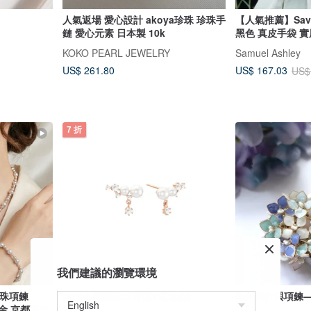
人氣返場 愛心設計 akoya珍珠 珍珠手
【人氣推薦】Sav
鏈 愛心元素 日本製 10k
黑色 真皮手袋 
KOKO PEARL JEWELRY
Samuel Ashley
US$ 261.80
US$ 167.03
US$
7 折
我們建議的瀏覽環境
珍珠項鍊
Aloha 閃爍珍珠耳環 (玫瑰金)
兩用胸針與項鍊
k金 京都直送