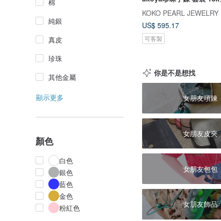
棉
KOKO PEARL JEWELRY
純銀
US$ 595.17
可客製
真皮
珍珠
你是不是想找
其他金屬
顯示更多
女朋友項鍊
女朋友皮夾
顏色
白色
女朋友包包
銀色
藍色
金色
女朋友飾品
粉紅色