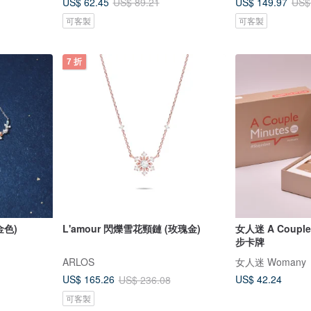
US$ 62.45
US$ 149.97
US$ 89.21
US$
可客製
可客製
7 折
金色)
L'amour 閃爍雪花頸鏈 (玫瑰金)
女人迷 A Coupl
步卡牌
ARLOS
女人迷 Womany
US$ 42.24
US$ 165.26
US$ 236.08
可客製