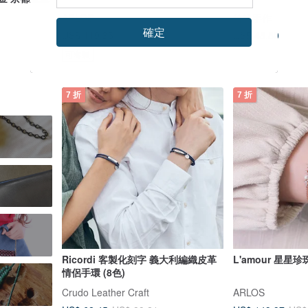
ARLOS
竹輪手作
確定
US$ 48.80
US$ 119.35
US$ 170.49
可客製
7 折
7 折
Ricordi 客製化刻字 義大利編織皮革
L'amour 星星
情侶手環 (8色)
Crudo Leather Craft
ARLOS