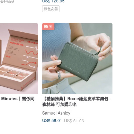
US$ 126.95
 214.23
綠色友善
95 折
e Minutes丨關係同
【禮物推薦】Roxie鑰匙皮革零錢包 -
森林綠 可加購印名
Samuel Ashley
US$ 58.01
US$ 61.06