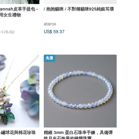
annah皮革手提包 -
/ 抱抱貓咪 / 不對稱貓咪925純銀耳環
實用女生禮物
atarox
US$ 59.37
 175.82
免運
—繡球花與棉花珍珠
精緻 3mm 蛋白石珠串手鍊，具備彈
性月光石效果的極簡珠寶