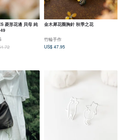
MES 菱形花邊 貝母 純
金木犀花圈胸針 秋季之花
49
S
竹輪手作
US$ 47.95
51.72