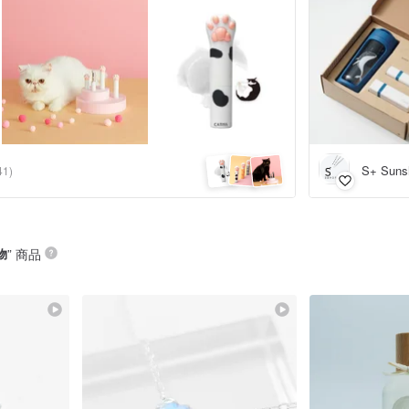
S+ Suns
41)
物
” 商品