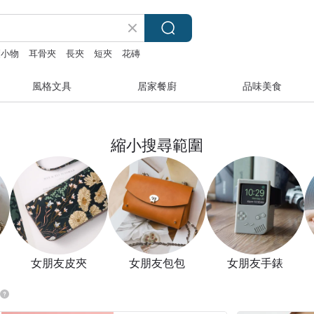
癒小物
耳骨夾
長夾
短夾
花磚
風格文具
居家餐廚
品味美食
縮小搜尋範圍
女朋友皮夾
女朋友包包
女朋友手錶