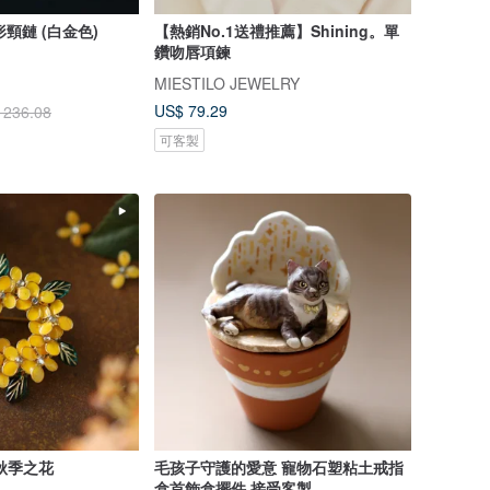
圓形頸鏈 (白金色)
【熱銷No.1送禮推薦】Shining。單
鑽吻唇項鍊
MIESTILO JEWELRY
US$ 79.29
 236.08
可客製
秋季之花
毛孩子守護的愛意 寵物石塑粘土戒指
盒首飾盒擺件 接受客製