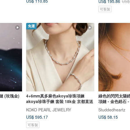
US$ 110.85
US$ 195.86
US$
可客製
免運
鏈 (玫瑰金)
4+6mm真多麻色akoya珍珠項鍊
綠色的閃閃太陽鋯
akoya珍珠手鍊 套裝 18k金 京都直送
項鏈 - 金色鋯石 
KOKO PEARL JEWELRY
Studdedheartz
US$ 595.17
US$ 58.15
可客製