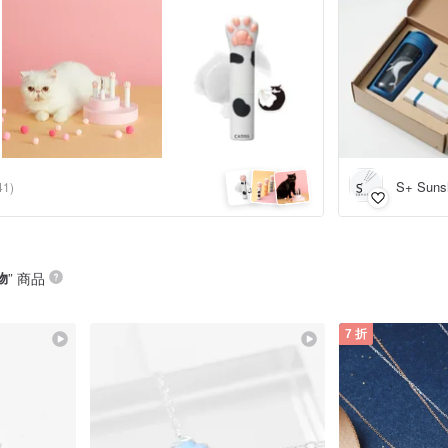
S+ Suns
41)
物
” 商品
7 折