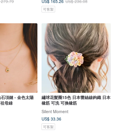
US$ 165.26
 279.79
US$ 236.08
可客製
石項鏈 - 金色太陽
繡球花髮圈15色 日本蕾絲線鉤織 日本
- 祖母綠
橡筋 可洗 可換橡筋
Silent Moment
US$ 33.36
可客製