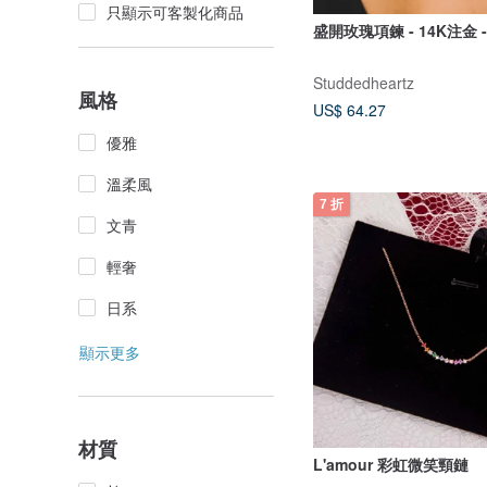
只顯示可客製化商品
盛開玫瑰項鍊 - 14K注金 
Studdedheartz
風格
US$ 64.27
優雅
溫柔風
7 折
文青
輕奢
日系
顯示更多
材質
L'amour 彩虹微笑頸鏈