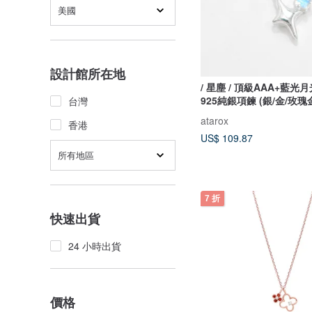
美國
設計館所在地
/ 星塵 / 頂級AAA+藍光
925純銀項鍊 (銀/金/玫瑰
台灣
atarox
香港
US$ 109.87
所有地區
7 折
快速出貨
24 小時出貨
價格