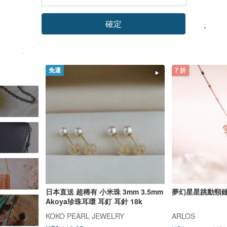
ARLOS
竹輪手作
確定
US$ 47.95
US$ 149.97
US$ 214.23
可客製
免運
7 折
日本直送 超稀有 小米珠 3mm 3.5mm
夢幻星星跳動頸鏈 
Akoya珍珠耳環 耳釘 耳針 18k
KOKO PEARL JEWELRY
ARLOS