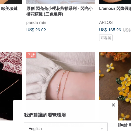
- 歐美項鏈
原創 閃亮亮小櫻花熊貓系列 - 閃亮小
L'amour 閃爍
櫻花頸鏈 (三色選擇)
panda rain
ARLOS
US$ 26.02
US$ 165.26
US$
可客製
7 折
我們建議的瀏覽環境
L'amour 星星珍珠手鏈 (玫瑰金)
金木犀花圈胸針 