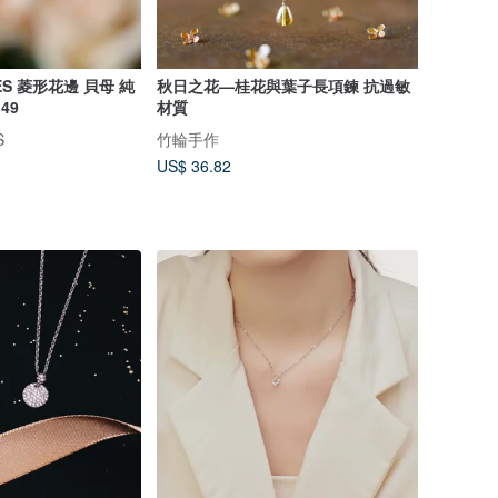
MES 菱形花邊 貝母 純
秋日之花—桂花與葉子長項鍊 抗過敏
49
材質
S
竹輪手作
US$ 36.82