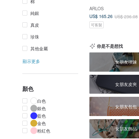
棉
ARLOS
純銀
US$ 165.26
US$ 236.08
真皮
可客製
珍珠
你是不是想找
其他金屬
顯示更多
女朋友項鍊
女朋友皮夾
顏色
白色
女朋友包包
銀色
藍色
金色
女朋友飾品
粉紅色