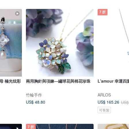
7 折
母 極光炫彩
兩用胸針與項鍊—繡球花與棉花珍珠
L'amour 幸運
竹輪手作
ARLOS
US$ 48.80
US$ 165.26
US$
可客製
7 折