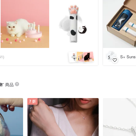
S+ Suns
41)
物
” 商品
7 折