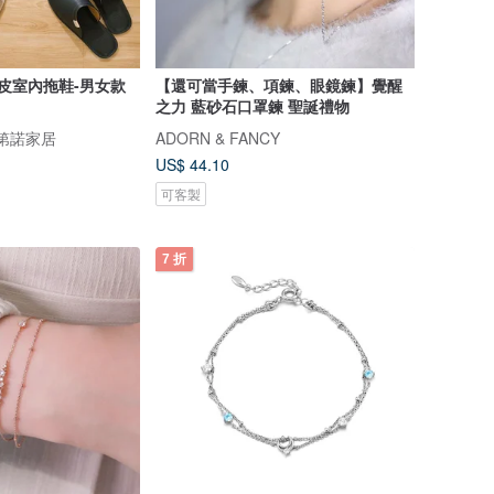
真皮室內拖鞋-男女款
【還可當手鍊、項鍊、眼鏡鍊】覺醒
之力 藍砂石口罩鍊 聖誕禮物
e凡第諾家居
ADORN & FANCY
US$ 44.10
可客製
7 折