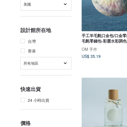
美國
設計館所在地
手工羊毛氈口金包/口金零
毛氈零錢包-彩霞水彩調色
台灣
OM 手作
香港
US$ 35.19
所有地區
快速出貨
24 小時出貨
價格