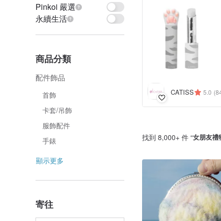
Pinkoi 嚴選
永續生活
商品分類
配件飾品
CATISS
5.0
(8
首飾
卡套/吊飾
服飾配件
找到 8,000+ 件 “
女朋友禮
手錶
顯示更多
寄往