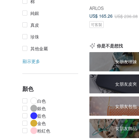
棉
ARLOS
純銀
US$ 165.26
US$ 236.08
可客製
真皮
珍珠
你是不是想找
其他金屬
顯示更多
女朋友項鍊
女朋友皮夾
顏色
白色
女朋友包包
銀色
藍色
金色
女朋友飾品
粉紅色