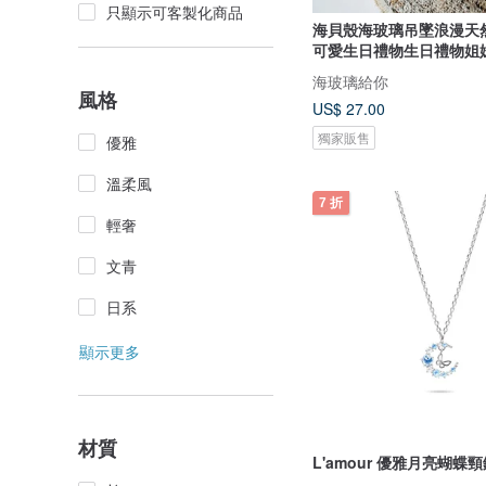
只顯示可客製化商品
海貝殼海玻璃吊墜浪漫天
可愛生日禮物生日禮物姐
海玻璃給你
風格
US$ 27.00
獨家販售
優雅
溫柔風
7 折
輕奢
文青
日系
顯示更多
材質
L'amour 優雅月亮蝴蝶頸