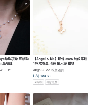
oya珍珠項鍊 可移動
【Angel & Me】蝴蝶 s925 純銀厚鍍
滿天星項鏈
18k玫瑰金 項鍊 情人節 禮物
EWELRY
Angel & Me 珠寶銀飾
US$ 133.63
可客製
獨家販售