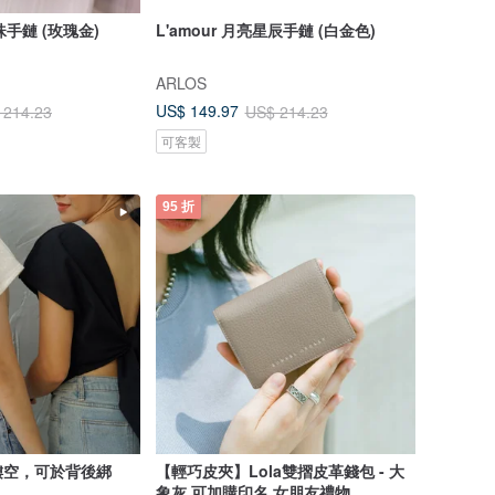
珍珠手鏈 (玫瑰金)
L'amour 月亮星辰手鏈 (白金色)
ARLOS
US$ 149.97
 214.23
US$ 214.23
可客製
95 折
鏤空，可於背後綁
【輕巧皮夾】Lola雙摺皮革錢包 - 大
象灰 可加購印名 女朋友禮物