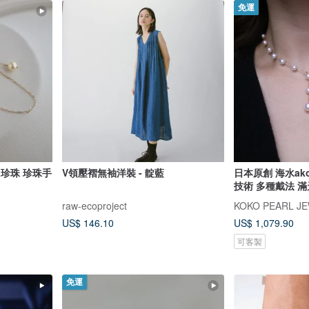
免運
a珍珠 珍珠手
V領壓褶無袖洋裝 - 靛藍
日本原創 海水ak
技術 多種戴法 
raw-ecoproject
KOKO PEARL J
US$ 146.10
US$ 1,079.90
可客製
免運