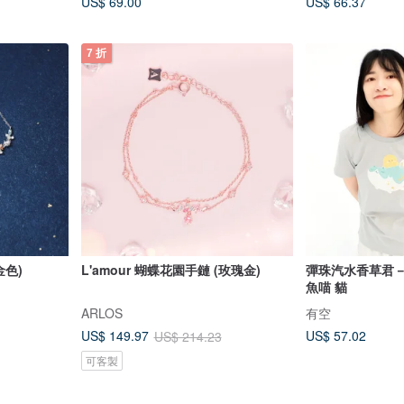
US$ 69.00
US$ 66.37
7 折
金色)
L'amour 蝴蝶花園手鏈 (玫瑰金)
彈珠汽水香草君－中
魚喵 貓
ARLOS
有空
US$ 57.02
US$ 149.97
US$ 214.23
可客製