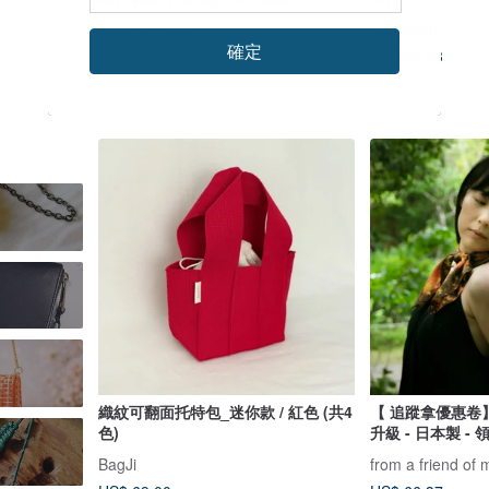
Samuel Ashley
woodkraft
確定
US$ 26.83
US$ 167.03
US$ 175.82
織紋可翻面托特包_迷你款 / 紅色 (共4
【 追蹤拿優惠卷
色)
升級 - 日本製 -
BagJi
from a friend of 