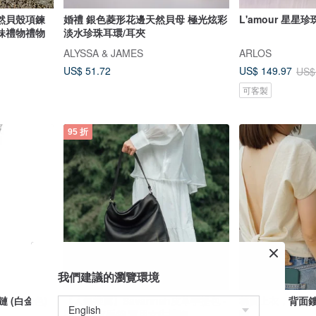
然貝殼項鍊
婚禮 銀色菱形花邊天然貝母 極光炫彩
L'amour 星星
妹禮物禮物
淡水珍珠耳環/耳夾
ALYSSA & JAMES
ARLOS
US$ 51.72
US$ 149.97
US$
可客製
95 折
我們建議的瀏覽環境
鏈 (白金色)
【人氣推薦】Savannah皮革手提包 -
棉質上衣，背面
黑色 真皮手袋 實用女生禮物
帶。