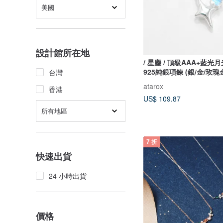
美國
設計館所在地
/ 星塵 / 頂級AAA+藍光
925純銀項鍊 (銀/金/玫瑰
台灣
atarox
香港
US$ 109.87
所有地區
7 折
快速出貨
24 小時出貨
價格