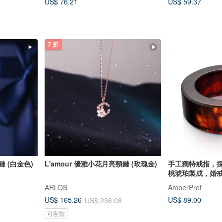
US$ 76.21
US$ 59.37
7 折
鏈 (白金色)
L'amour 優雅小花月亮頸鏈 (玫瑰金)
手工獨特戒指，
桃琥珀製成，婚
ARLOS
AmberProf
US$ 89.00
US$ 165.26
US$ 236.08
可客製