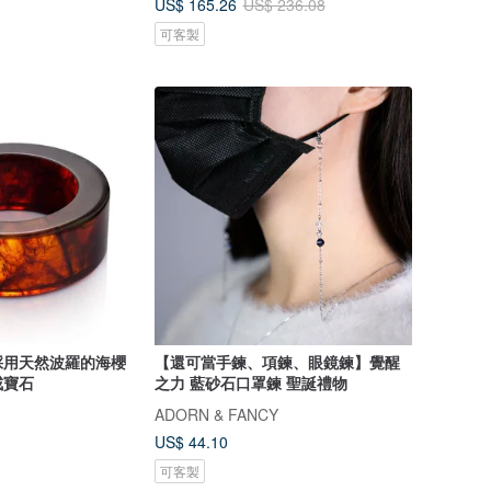
US$ 165.26
US$ 236.08
可客製
採用天然波羅的海櫻
【還可當手鍊、項鍊、眼鏡鍊】覺醒
戒寶石
之力 藍砂石口罩鍊 聖誕禮物
ADORN & FANCY
US$ 44.10
可客製