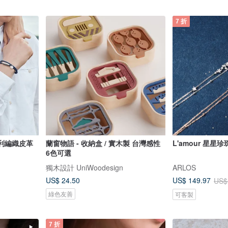
7 折
義大利編織皮革
蘭窗物語 - 收納盒 / 實木製 台灣感性
L'amour 星星
6色可選
獨木設計 UniWoodesign
ARLOS
US$ 24.50
US$ 149.97
US$
綠色友善
可客製
7 折