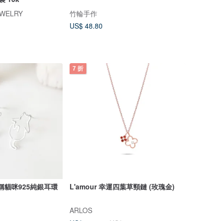
EWELRY
竹輪手作
US$ 48.80
7 折
對稱貓咪925純銀耳環
L'amour 幸運四葉草頸鏈 (玫瑰金)
ARLOS