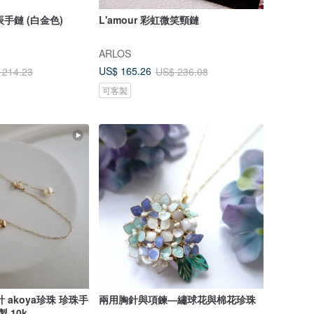
星辰手鏈 (白金色)
L'amour 彩虹微笑頸鏈
ARLOS
US$ 165.26
 214.23
US$ 236.08
可客製
 akoya珍珠 珍珠手
兩用胸針與項鍊—繡球花與棉花珍珠
 10k