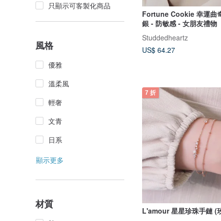
只顯示可客製化商品
Fortune Cookie 幸運曲
銀 - 防敏感 - 女朋友禮物
Studdedheartz
風格
US$ 64.27
優雅
溫柔風
7 折
輕奢
文青
日系
顯示更多
材質
L'amour 星星珍珠手鏈 (