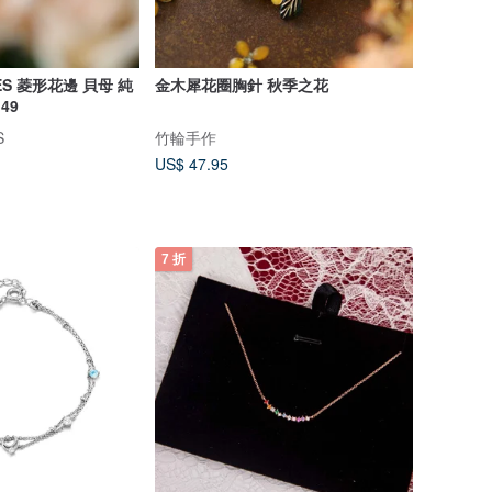
MES 菱形花邊 貝母 純
金木犀花圈胸針 秋季之花
49
S
竹輪手作
US$ 47.95
7 折