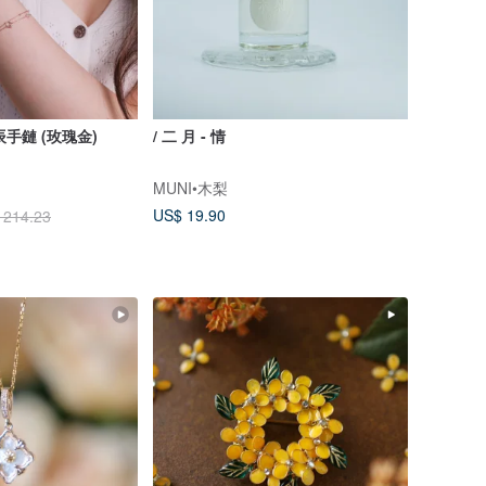
星辰手鏈 (玫瑰金)
/ 二 月 - 情
MUNI•木梨
US$ 19.90
 214.23