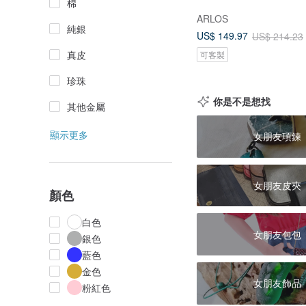
棉
ARLOS
純銀
US$ 149.97
US$ 214.23
真皮
可客製
珍珠
你是不是想找
其他金屬
顯示更多
女朋友項鍊
女朋友皮夾
顏色
白色
女朋友包包
銀色
藍色
金色
女朋友飾品
粉紅色