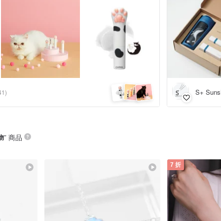
S+ Suns
41)
物
” 商品
7 折