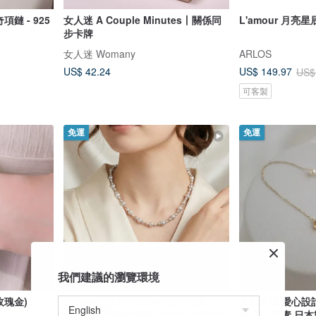
奇項鏈 - 925
女人迷 A Couple Minutes丨關係同
L'amour 月亮
步卡牌
女人迷 Womany
ARLOS
US$ 42.24
US$ 149.97
US$
可客製
免運
免運
我們建議的瀏覽環境
玫瑰金)
4+6mm真多麻色akoya珍珠項鍊
人氣返場 愛心設計
akoya珍珠手鍊 套裝 18k金 京都直送
鏈 愛心元素 日本製