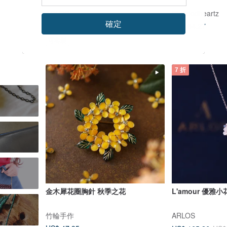
ARLOS
Studdedheartz
確定
US$ 64.27
US$ 165.26
US$ 236.08
可客製
7 折
金木犀花圈胸針 秋季之花
L'amour 優雅
竹輪手作
ARLOS