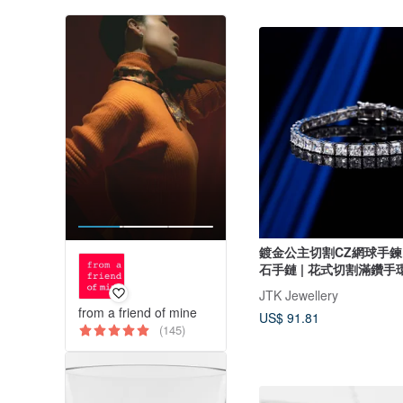
鍍金公主切割CZ網球手鍊 
石手鏈 | 花式切割滿鑽手
JTK Jewellery
from a friend of mine
US$ 91.81
(145)