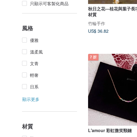
只顯示可客製化商品
秋日之花—桂花與葉子長
材質
竹輪手作
風格
US$ 36.82
優雅
溫柔風
7 折
文青
輕奢
日系
顯示更多
材質
L'amour 彩虹微笑頸鏈