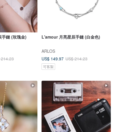
星辰手鏈 (玫瑰金)
L'amour 月亮星辰手鏈 (白金色)
ARLOS
US$ 149.97
 214.23
US$ 214.23
可客製