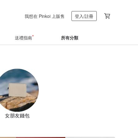
我想在 Pinkoi 上販售
登入/註冊
送禮指南
所有分類
女朋友錢包