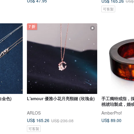
US$ 47.95
US$ 165.26
US$
可客製
7 折
白金色)
L'amour 優雅小花月亮頸鏈 (玫瑰金)
手工獨特戒指，
桃琥珀製成，婚
ARLOS
AmberProf
US$ 89.00
US$ 165.26
US$ 236.08
可客製