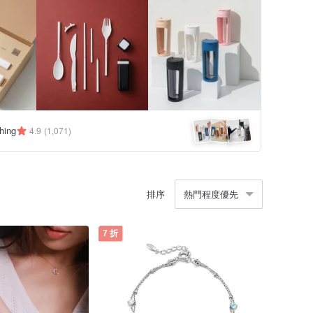
hing
4.9
(1,071)
排序
熱門程度優先
7 折