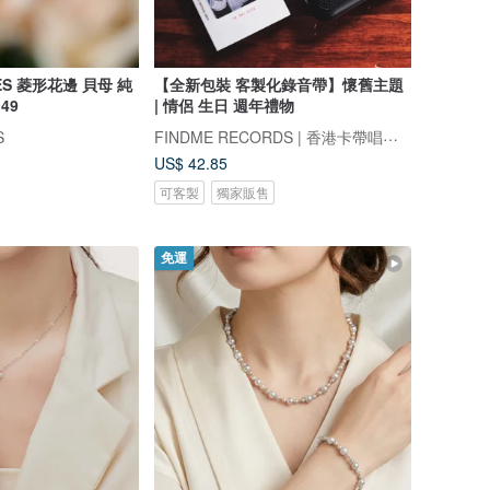
MES 菱形花邊 貝母 純
【全新包裝 客製化錄音帶】懷舊主題
49
| 情侶 生日 週年禮物
FINDME RECORDS | 香港卡帶唱片生活店
S
US$ 42.85
可客製
獨家販售
免運