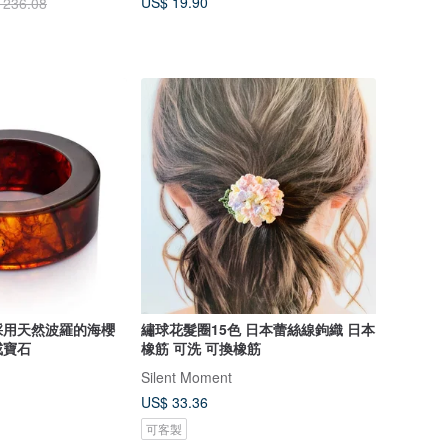
US$ 19.90
 236.08
採用天然波羅的海櫻
繡球花髮圈15色 日本蕾絲線鉤織 日本
戒寶石
橡筋 可洗 可換橡筋
Silent Moment
US$ 33.36
可客製