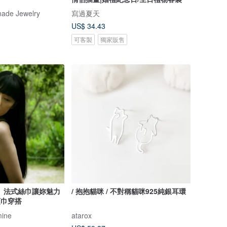
ade Jewelry
寫過夏天
US$ 34.43
可客製
獨家販售
】法式絲巾讓妳魅力
/ 抱抱貓咪 / 不對稱貓咪925純銀耳環
 領巾穿搭
mine
atarox