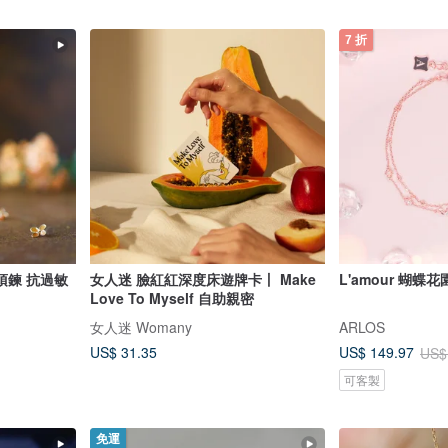
7 折
項鍊 抗過敏
女人迷 臉紅紅深度床遊牌卡丨 Make
L'amour 蝴蝶
Love To Myself 自助親密
女人迷 Womany
ARLOS
US$ 31.35
US$ 149.97
US$
可客製
免運