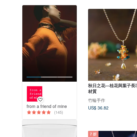
秋日之花—桂花與葉子長
材質
竹輪手作
from a friend of mine
US$ 36.82
(145)
7 折