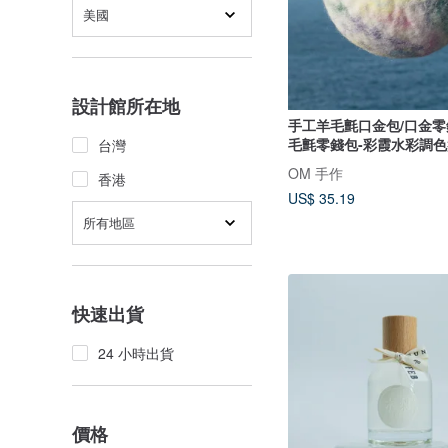
美國
設計館所在地
手工羊毛氈口金包/口金零
毛氈零錢包-彩霞水彩調色
台灣
OM 手作
香港
US$ 35.19
所有地區
快速出貨
24 小時出貨
價格