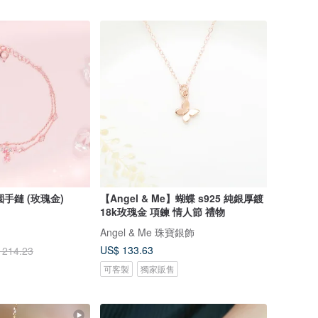
花園手鏈 (玫瑰金)
【Angel & Me】蝴蝶 s925 純銀厚鍍
18k玫瑰金 項鍊 情人節 禮物
Angel & Me 珠寶銀飾
US$ 133.63
 214.23
可客製
獨家販售