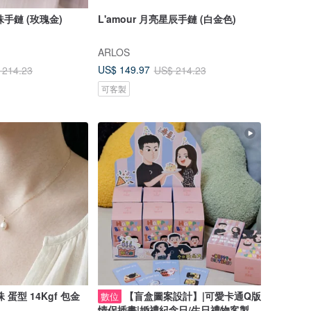
珍珠手鏈 (玫瑰金)
L'amour 月亮星辰手鏈 (白金色)
ARLOS
US$ 149.97
 214.23
US$ 214.23
可客製
蛋型 14Kgf 包金
【盲盒圖案設計】|可愛卡通Q版
數位
情侶插畫|婚禮紀念日/生日禮物客製