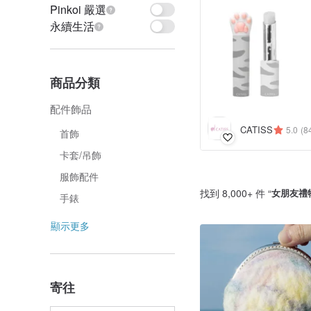
Pinkoi 嚴選
永續生活
商品分類
配件飾品
CATISS
5.0
(8
首飾
卡套/吊飾
服飾配件
找到 8,000+ 件 “
女朋友禮
手錶
顯示更多
寄往