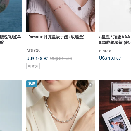
錢包/彩虹羊
L'amour 月亮星辰手鏈 (玫瑰金)
/ 星塵 / 頂級A
盤
925純銀項鍊 (銀
ARLOS
atarox
US$ 109.87
US$ 149.97
US$ 214.23
可客製
免運