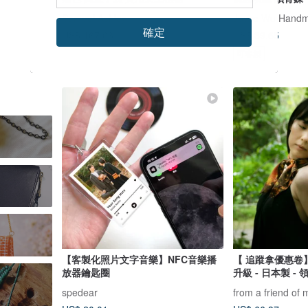
Samuel Ashley
Joyce Wu Handm
確定
US$ 39.65
US$ 167.03
US$ 175.82
可客製
【客製化照片文字音樂】NFC音樂播
【 追蹤拿優惠卷
放器鑰匙圈
升級 - 日本製 -
spedear
from a friend of 