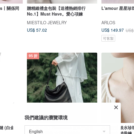
tes丨關係同
贈精緻禮盒包裝【送禮熱銷排行
L'amour 星星
No.1】Must Have。愛心項鍊
MIESTILO JEWELRY
ARLOS
US$ 57.02
US$ 149.97
US$
可客製
95 折
我們建議的瀏覽環境
鏈 (白金色)
【人氣推薦】Savannah皮革手提包 -
典雅優質 淡水珍珠 
黑色 真皮手袋 實用女生禮物
裸感項鍊 鎖骨鍊