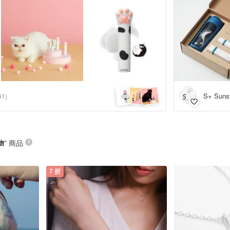
S+ Suns
41)
物
” 商品
7 折