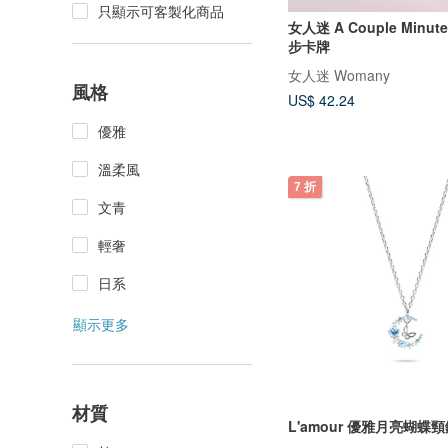
只顯示可客製化商品
女人迷 A Couple Minu
步卡牌
女人迷 Womany
風格
US$ 42.24
優雅
溫柔風
7 折
文青
輕奢
日系
顯示更多
材質
L'amour 優雅月亮蝴蝶頸