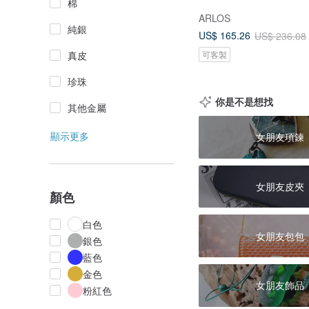
棉
ARLOS
純銀
US$ 165.26
US$ 236.08
可客製
真皮
珍珠
你是不是想找
其他金屬
顯示更多
女朋友項鍊
女朋友皮夾
顏色
白色
女朋友包包
銀色
藍色
金色
女朋友飾品
粉紅色