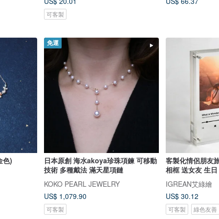
US$ 20.01
US$ 66.37
可客製
免運
金色)
日本原創 海水akoya珍珠項鍊 可移動
客製化情侶朋友旅
技術 多種戴法 滿天星項鏈
相框 送女友 生日
KOKO PEARL JEWELRY
IGREAN艾綠繪
US$ 1,079.90
US$ 30.12
可客製
可客製
綠色友善