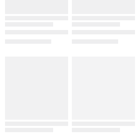
女朋友小禮物
DoriAN 施華洛世奇同款 閃耀圓
單鑽純銀925純銀耳環 附純銀保
女朋友錢包
證卡
DoriAN純銀設計
NT$ 799
免運
88 折
繡球花 戒指 真花戒指 藍色乾燥花
2way胸針&項鍊：大向日葵
樹脂戒指 透明