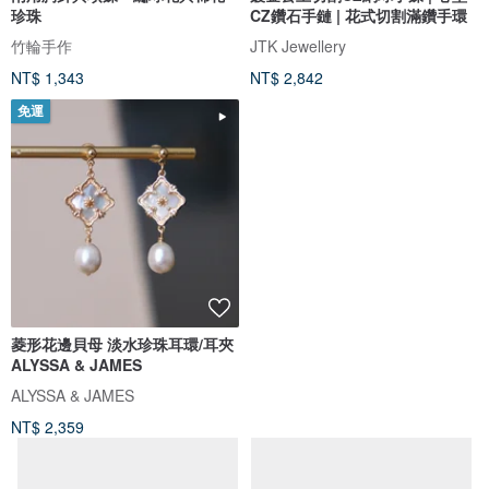
珍珠
CZ鑽石手鏈 | 花式切割滿鑽手環
竹輪手作
JTK Jewellery
NT$ 1,343
NT$ 2,842
免運
免運
菱形花邊貝母 淡水珍珠耳環/耳夾
-百搭- 淡水珍珠 閃爍純銀 可拆式
ALYSSA & JAMES
頸鏈 ALYSSA & JAMES
ALYSSA & JAMES
ALYSSA & JAMES
NT$ 2,359
NT$ 1,743
免運