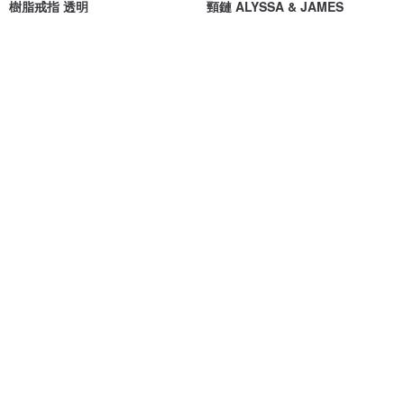
樹脂戒指 透明
頸鏈 ALYSSA & JAMES
Focuser
ALYSSA & JAMES
NT$ 247
NT$ 280
NT$ 1,743
可客製
免運
免運
7 折
菱形花邊貝母 淡水珍珠耳環/耳夾
Ricordi 客製化刻字 義大利編織
ALYSSA & JAMES
皮革 情侶手環 (8色)
ALYSSA & JAMES
Crudo Leather Craft
NT$ 2,359
NT$ 1,933
NT$ 2,761
可客製