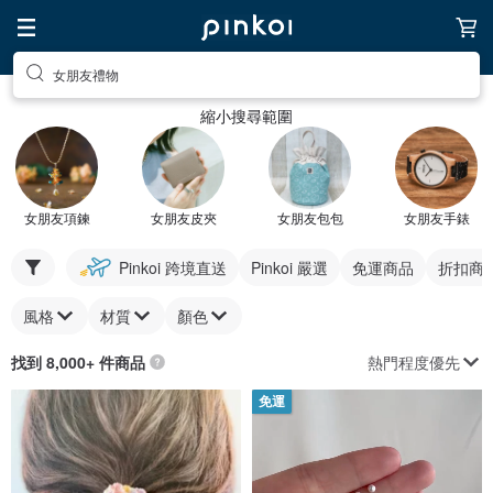
女朋友禮物
縮小搜尋範圍
女朋友項鍊
女朋友皮夾
女朋友包包
女朋友手錶
Pinkoi 跨境直送
Pinkoi 嚴選
免運商品
折扣商
風格
材質
顏色
熱門程度優先
找到 8,000+ 件商品
免運