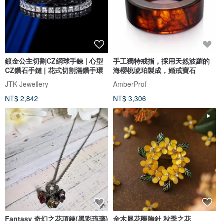
鍍金公主切割CZ網球手鍊 | 心型
手工獨特戒指，採用天然波羅的
CZ鑽石手鏈 | 花式切割滿鑽手環
海櫻桃琥珀製成，婚戒寶石
JTK Jewellery
AmberProf
NT$ 2,842
NT$ 3,306
Fantasy 奇幻之花項鍊(黑彩琉璃)
金木犀花圈胸針 秋季之花