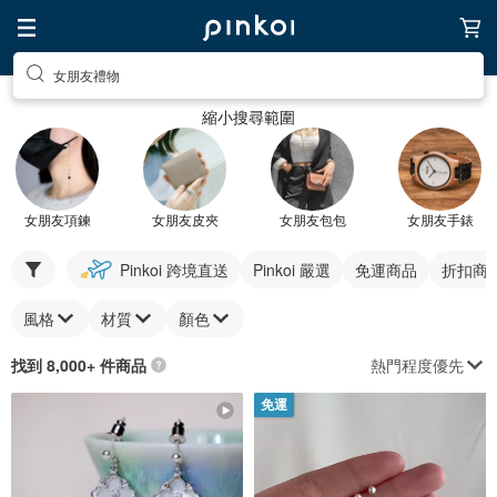
女朋友禮物
縮小搜尋範圍
女朋友項鍊
女朋友皮夾
女朋友包包
女朋友手錶
Pinkoi 跨境直送
Pinkoi 嚴選
免運商品
折扣商
風格
材質
顏色
熱門程度優先
找到 8,000+ 件商品
免運