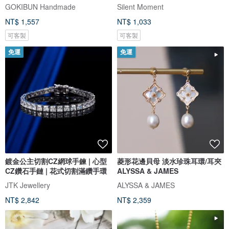
GOKIBUN Handmade
Silent Moment
NT$ 1,557
NT$ 1,033
可客製
可客製
免運
免運
鍍金公主切割CZ網球手鍊 | 心型
菱形花邊貝母 淡水珍珠耳環/耳夾
CZ鑽石手鏈 | 花式切割滿鑽手環
ALYSSA & JAMES
JTK Jewellery
ALYSSA & JAMES
NT$ 2,842
NT$ 2,359