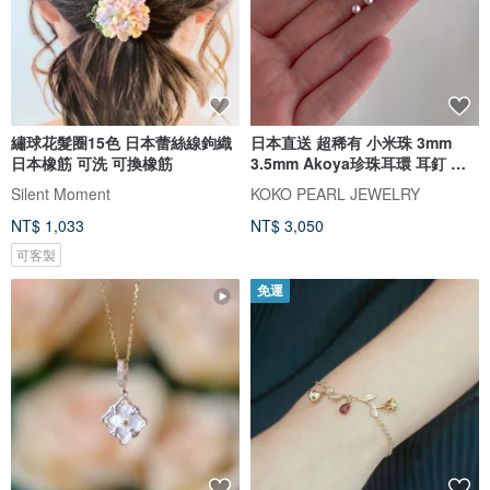
繡球花髮圈15色 日本蕾絲線鉤織
日本直送 超稀有 小米珠 3mm
日本橡筋 可洗 可換橡筋
3.5mm Akoya珍珠耳環 耳釘 耳
針 18k
Silent Moment
KOKO PEARL JEWELRY
NT$ 1,033
NT$ 3,050
可客製
免運