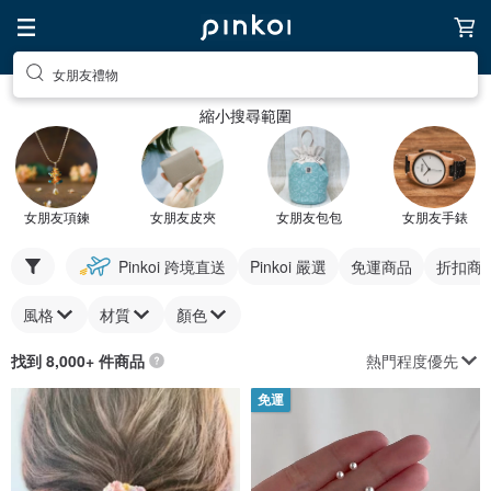
女朋友禮物
縮小搜尋範圍
女朋友項鍊
女朋友皮夾
女朋友包包
女朋友手錶
Pinkoi 跨境直送
Pinkoi 嚴選
免運商品
折扣商
風格
材質
顏色
熱門程度優先
找到 8,000+ 件商品
免運