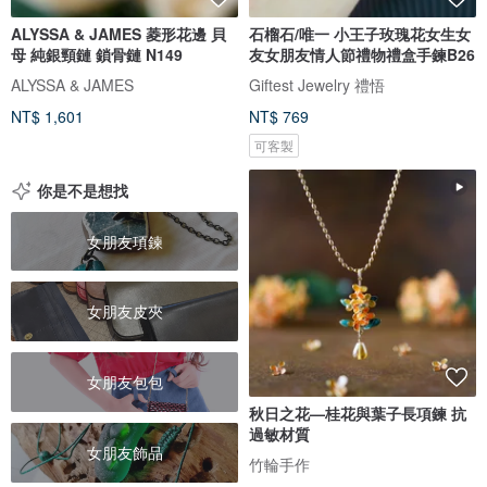
ALYSSA & JAMES 菱形花邊 貝
石榴石/唯一 小王子玫瑰花女生女
母 純銀頸鏈 鎖骨鏈 N149
友女朋友情人節禮物禮盒手鍊B26
ALYSSA & JAMES
Giftest Jewelry 禮悟
NT$ 1,601
NT$ 769
可客製
你是不是想找
女朋友項鍊
女朋友皮夾
女朋友包包
秋日之花—桂花與葉子長項鍊 抗
過敏材質
女朋友飾品
竹輪手作