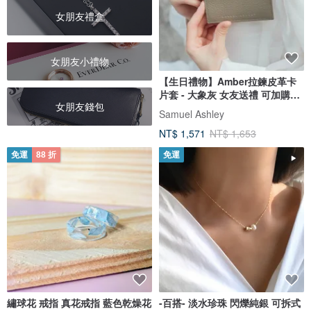
女朋友禮盒
女朋友小禮物
【生日禮物】Amber拉鍊皮革卡
片套 - 大象灰 女友送禮 可加購印
女朋友錢包
名
Samuel Ashley
NT$ 1,571
NT$ 1,653
免運
88 折
免運
繡球花 戒指 真花戒指 藍色乾燥花
-百搭- 淡水珍珠 閃爍純銀 可拆式