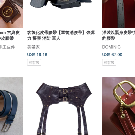
5 mm 古典皮
客製化皮帶腰帶【軍警消腰帶】強彈
洋裝以緊身皮帶/
牛皮腰帶
力 警察 消防 軍人
約腰帶
品手工皮件
美帶家
DOMINIC
US$ 19.16
US$ 67.00
可客製
可客製