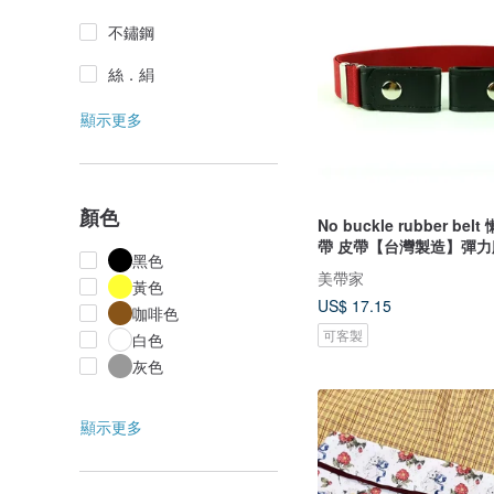
不鏽鋼
絲．絹
顯示更多
顏色
No buckle rubber be
帶 皮帶【台灣製造】彈力
黑色
美帶家
黃色
US$ 17.15
咖啡色
可客製
白色
灰色
顯示更多