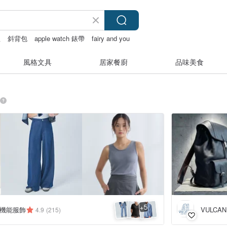
程
斜背包
apple watch 錶帶
fairy and you
風格文具
居家餐廚
品味美食
5
+
X 機能服飾
VULCA
4.9
(215)