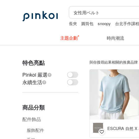
長夾
圓筒包
snoopy
台北手作課
零錢包
主題企劃
時尚潮流
特色亮點
與你搜尋結果相關的推廣品牌
Pinkoi 嚴選
永續生活
商品分類
配件飾品
ESCURA 自然 
服飾配件