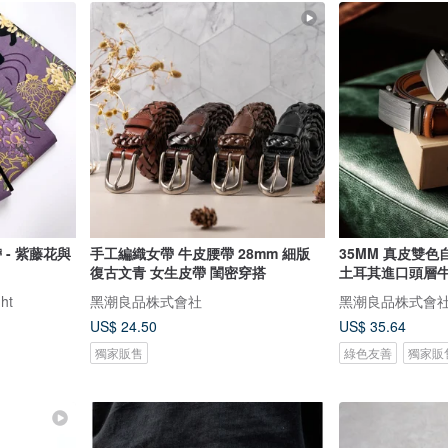
 - 紫藤花與
手工編織女帶 牛皮腰帶 28mm 細版
35MM 真皮雙色自
復古文青 女生皮帶 閨密穿搭
土耳其進口頭層
ht
黑潮良品株式會社
黑潮良品株式會
US$ 24.50
US$ 35.64
獨家販售
綠色友善
獨家販