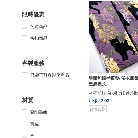
限時優惠
免運商品
折扣商品
客製服務
只顯示可客製化商品
雙面和服半幅帶/ 浴衣腰帶
黑貓樣式
昼夜和服 AnotherDateNig
材質
US$ 52.03
綠色友善
聚酯纖維
真皮
棉