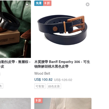
免運
8 折
動扣皮帶 - 漸層棕 -
木質腰帶 Banff Empathy 306 - 可生
牛皮
物降解胡桃木黑色皮帶
社
Wood Belt
US$ 100.82
US$ 126.02
售
可客製
綠色友善
9 折