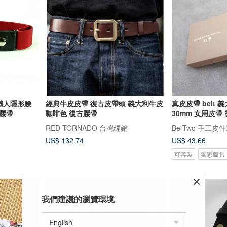
lt 懶人隱形腰
經典牛皮皮帶 復古皮帶頭 義大利牛皮
真皮皮帶 belt 
腰帶
咖啡色 復古腰帶
30mm 女用皮帶
RED TORNADO 台灣經銷
Be Two 手工皮
US$ 132.74
US$ 43.66
可客製
獨家販售
我們建議的瀏覽環境