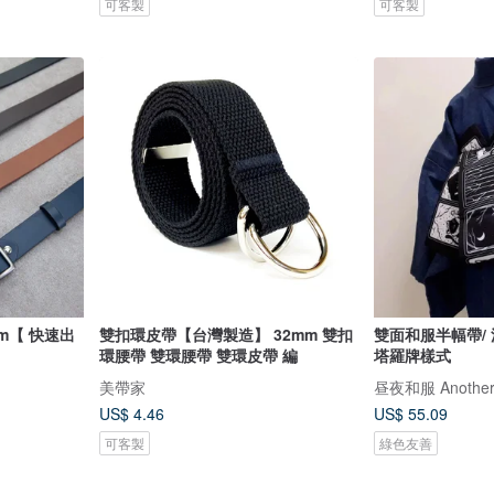
可客製
可客製
mm【 快速出
雙扣環皮帶【台灣製造】 32mm 雙扣
雙面和服半幅帶/ 
環腰帶 雙環腰帶 雙環皮帶 編
塔羅牌樣式
美帶家
昼夜和服 AnotherD
US$ 4.46
US$ 55.09
可客製
綠色友善