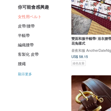
你可能會感興趣
女性用ベルト
皮帶/腰帶
半幅帶
雙面和服半幅帶/ 浴衣腰帶
花兔樣式
編織腰帶
昼夜和服 AnotherDateNig
客製化 皮帶
US$ 58.15
腰繩
綠色友善
顯示更多