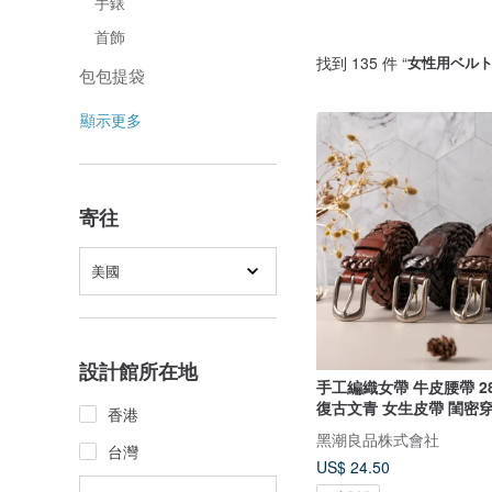
手錶
首飾
找到 135 件 “
女性用ベル
包包提袋
顯示更多
寄往
美國
設計館所在地
手工編織女帶 牛皮腰帶 2
復古文青 女生皮帶 閨密
香港
黑潮良品株式會社
台灣
US$ 24.50