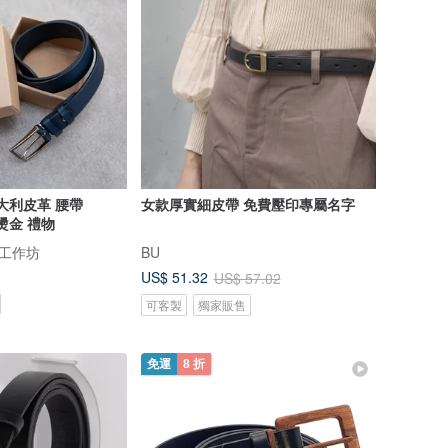
義大利皮革 腰帶
女款厚實細皮帶 免費壓印專屬名字
 燙金 禮物
件工作坊
BU
US$ 51.32
US$ 57.02
可客製
獨家販售
免運
8 折