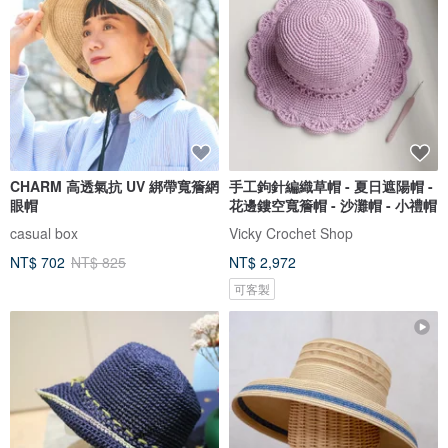
CHARM 高透氣抗 UV 綁帶寬簷網
手工鉤針編織草帽 - 夏日遮陽帽 -
眼帽
花邊鏤空寬簷帽 - 沙灘帽 - 小禮帽
casual box
Vicky Crochet Shop
NT$ 702
NT$ 825
NT$ 2,972
可客製