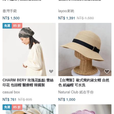
臺灣手藺
layoo來喲
NT$ 1,500
NT$ 1,391
NT$ 1,580
免運
85 折
CHARM BERY 玫瑰花點點 蕾絲
【台灣製】歐式簡約淑女帽 自然
印花 包頭帽 醫療帽 韓國製
色 紙編帽 可水洗
casual box
Natural Club 紙在乎你
NT$ 761
NT$ 895
NT$ 1,000
免運
85 折