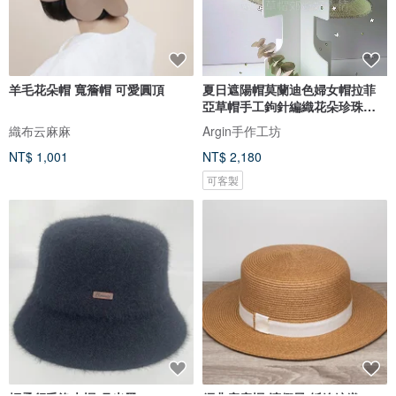
羊毛花朵帽 寬簷帽 可愛圓頂
夏日遮陽帽莫蘭迪色婦女帽拉菲
亞草帽手工鉤針編織花朵珍珠別
針
織布云麻麻
Argin手作工坊
NT$ 1,001
NT$ 2,180
可客製