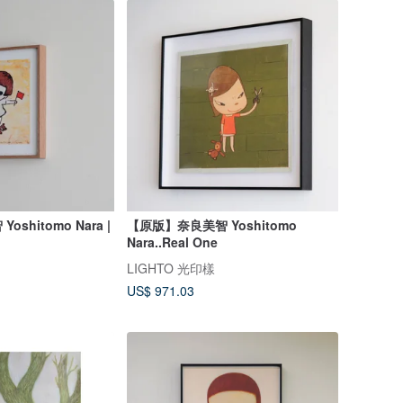
shitomo Nara |
【原版】奈良美智 Yoshitomo
Nara..Real One
LIGHTO 光印樣
US$ 971.03