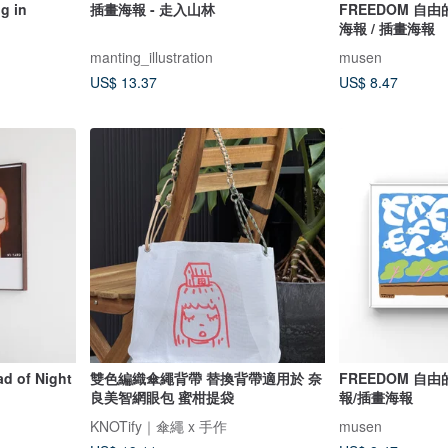
 in
插畫海報 - 走入山林
FREEDOM 自由的
海報 / 插畫海報
manting_illustration
musen
US$ 13.37
US$ 8.47
of Night
雙色編織傘繩背帶 替換背帶適用於 奈
FREEDOM 自由的樹 - 印刷畫
良美智網眼包 蜜柑提袋
報/插畫海報
KNOTify｜傘繩 x 手作
musen