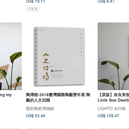
US$ 19.11
US$ 8.47
可客製
ng my
陶博館-2018臺灣國際陶藝雙年展 陶
【原版】奈良美智 B3 小星星 T
藝的人文回歸
Little Star Dwell
鶯歌陶瓷博物館
LIGHTO 光印樣
US$ 53.46
US$ 159.47