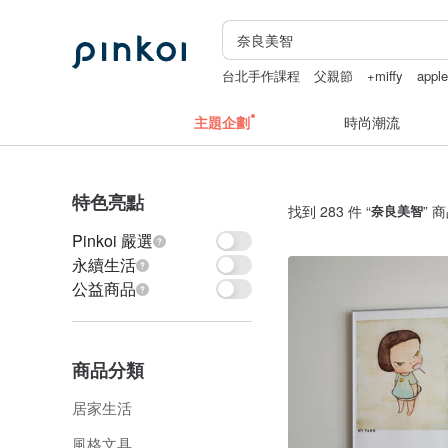
台北手作課程
父親節
+miffy
appl
fairy and you
辦公室療癒小物
主題企劃
時尚潮流
特色亮點
找到 283 件 “
奈良美智
” 
Pinkoi 嚴選
永續生活
公益商品
商品分類
居家生活
風格文具