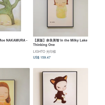
e NAKAMURA -
【原版】奈良美智 In the Milky Lake
Thinking One
LIGHTO 光印樣
US$ 159.47