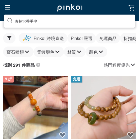
奇楠沉香手串
Pinkoi 跨境直送
Pinkoi 嚴選
免運商品
折扣商
寶石種類
電鍍顏色
材質
顏色
熱門程度優先
找到 291 件商品
9 折
免運