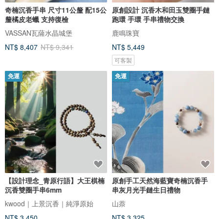
奇楠沉香手串 尺寸11公釐 配15公
原創設計 沉香木和田玉雙圈手鏈
釐橘皮老蠟 支持復檢
跑環 手環 手串禮物交換
VASSAN瓦薩水晶城堡
鹿鳴珠寶
NT$ 8,407
NT$ 9,341
NT$ 5,449
可客製
免運
免運
【設計理念_青原行語】大王棋楠
原創手工天然海藍寶奇楠沉香手
沉香雙圈手串6mm
串灰月光手鏈生日禮物
kwood｜上景沉香｜純淨原始
山萘
NT$ 3,450
NT$ 3,325