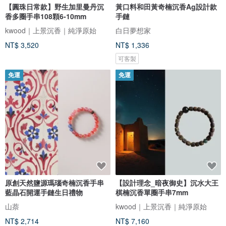
【圓珠日常款】野生加里曼丹沉
黃口料和田黃奇楠沉香Ag設計款
香多圈手串108顆6-10mm
手鏈
kwood｜上景沉香｜純淨原始
白日夢想家
NT$ 3,520
NT$ 1,336
可客製
免運
免運
原創天然鹽源瑪瑙奇楠沉香手串
【設計理念_暗夜御史】沉水大王
藍晶石開運手鏈生日禮物
棋楠沉香單圈手串7mm
山萘
kwood｜上景沉香｜純淨原始
NT$ 2,714
NT$ 7,160