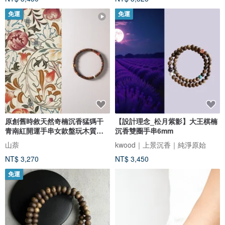
免運
免運
原創舊時敘天然奇楠沉香猛獁干
【設計理念_松月紫影】大王棋楠
青南紅開運手串女款盤玩木質手
沉香雙圈手串6mm
鏈
山萘
kwood｜上景沉香｜純淨原始
NT$ 3,270
NT$ 3,450
免運