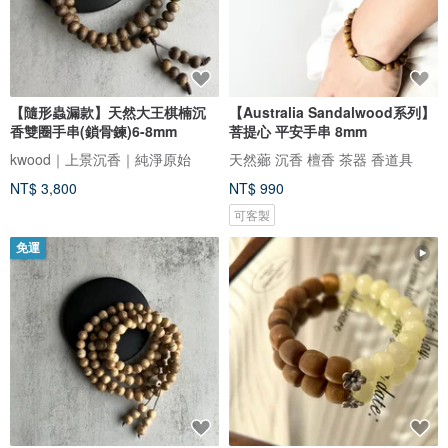
【隨形蟲漏款】天然大王棋楠沉
【Australia Sandalwood系列】
香雙圈手串(鎖骨鍊)6-8mm
菩提心 平安手串 8mm
kwood｜上景沉香｜純淨原始
天然薌 沉香 檀香 茶器 香道具
NT$ 3,800
NT$ 990
可客製
免運