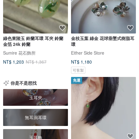
綠色東陵玉 鈴蘭耳環 耳夾 鈴蘭
金枝玉葉 綠金 花球垂墜式樹脂耳
金箔 24k 鈴蘭
環
Sumire 花石飾所
Either Side Store
NT$ 1,203
NT$ 1,367
NT$ 1,180
可客製
免運
你是不是想找
玉耳夾
無耳洞耳環
玉耳飾