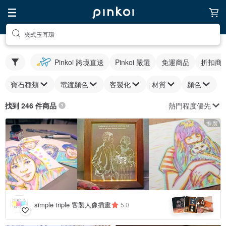
夾式玉耳環
Pinkoi 跨境直送
Pinkoi 嚴選
免運商品
折扣商
寶石種類
電鍍顏色
客製化
材質
顏色
熱門程度優先
找到 246 件商品
推廣
4
+
simple triple 客製人像插畫
5.0