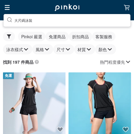
大尺碼泳裝
Pinkoi 嚴選
免運商品
折扣商品
客製服務
泳衣樣式
風格
尺寸
材質
顏色
熱門程度優先
找到 197 件商品
免運