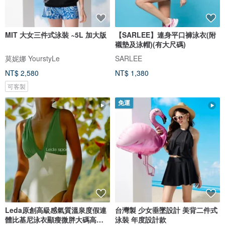
MIT 大女三件式泳裝 ~5L 加大版
【SARLEE】連身平口褲泳衣(附
襯墊及泳帽)(有大尺碼)
莫妮娜 YourstyLe
SARLEE
NT$ 2,580
NT$ 1,380
可客製
免運
Leda原創高級感氣質溫泉度假連
台灣製 少女垂墜設計 美背二件式
體比基尼泳衣顯瘦微胖大碼高開
泳裝 年度設計款