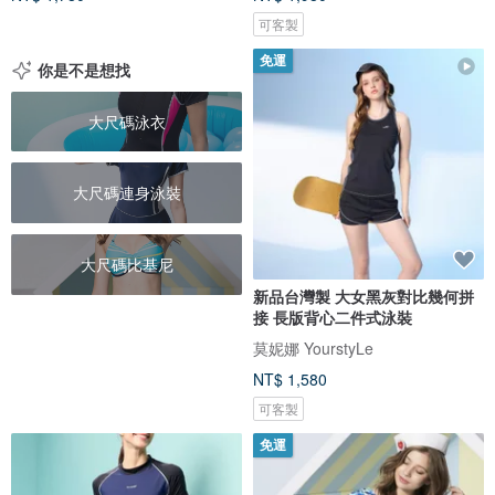
可客製
免運
你是不是想找
大尺碼泳衣
大尺碼連身泳裝
大尺碼比基尼
新品台灣製 大女黑灰對比幾何拼
接 長版背心二件式泳裝
莫妮娜 YourstyLe
NT$ 1,580
可客製
免運