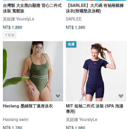
台灣製 大女黑白顯瘦 背心二件式
【SARLEE】大尺碼 有袖兩截褲
泳裝 寬鬆版
泳衣(附襯墊及泳帽)
莫妮娜 YourstyLe
SARLEE
NT$ 1,880
NT$ 1,380
可客製
免運
Haolang 墨綠辣丁連身泳衣
MIT 短袖二件式 泳裝 (SPA 泡湯
專用)
Haolang swim
莫妮娜 YourstyLe
NT$ 1,780
NT$ 1,980