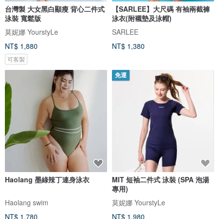
台灣製 大女黑白顯瘦 背心二件式
【SARLEE】大尺碼 有袖兩截褲
泳裝 寬鬆版
泳衣(附襯墊及泳帽)
莫妮娜 YourstyLe
SARLEE
NT$ 1,880
NT$ 1,380
可客製
免運
Haolang 墨綠辣丁連身泳衣
MIT 短袖二件式 泳裝 (SPA 泡湯
專用)
Haolang swim
莫妮娜 YourstyLe
NT$ 1,780
NT$ 1,980