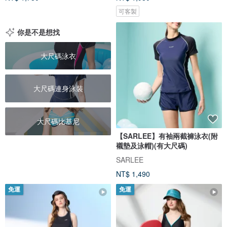
可客製
你是不是想找
大尺碼泳衣
大尺碼連身泳裝
大尺碼比基尼
【SARLEE】有袖兩截褲泳衣(附
襯墊及泳帽)(有大尺碼)
SARLEE
NT$ 1,490
免運
免運