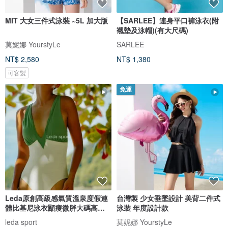
MIT 大女三件式泳裝 ~5L 加大版
【SARLEE】連身平口褲泳衣(附
襯墊及泳帽)(有大尺碼)
莫妮娜 YourstyLe
SARLEE
NT$ 2,580
NT$ 1,380
可客製
免運
Leda原創高級感氣質溫泉度假連
台灣製 少女垂墜設計 美背二件式
體比基尼泳衣顯瘦微胖大碼高開
泳裝 年度設計款
衩女
leda sport
莫妮娜 YourstyLe