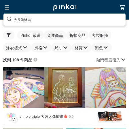
大尺碼泳裝
Pinkoi 嚴選
免運商品
折扣商品
客製服務
泳衣樣式
風格
尺寸
材質
顏色
熱門程度優先
找到 198 件商品
推廣
4
+
simple triple 客製人像插畫
5.0