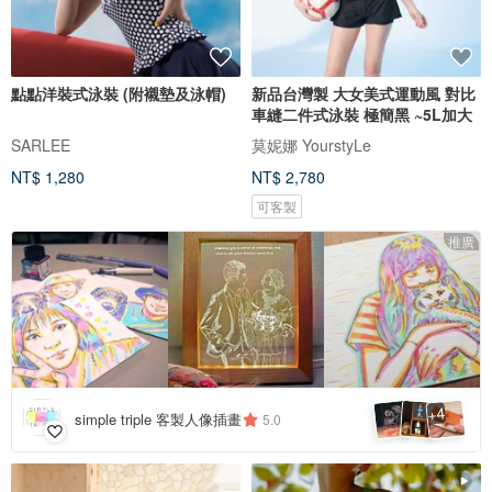
點點洋裝式泳裝 (附襯墊及泳帽)
新品台灣製 大女美式運動風 對比
車縫二件式泳裝 極簡黑 ~5L加大
SARLEE
莫妮娜 YourstyLe
NT$ 1,280
NT$ 2,780
可客製
推廣
4
+
simple triple 客製人像插畫
5.0