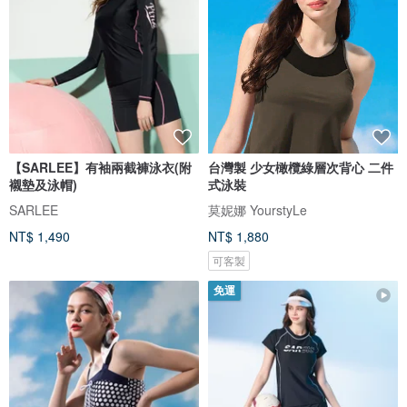
【SARLEE】有袖兩截褲泳衣(附
台灣製 少女橄欖綠層次背心 二件
襯墊及泳帽)
式泳裝
SARLEE
莫妮娜 YourstyLe
NT$ 1,490
NT$ 1,880
可客製
免運