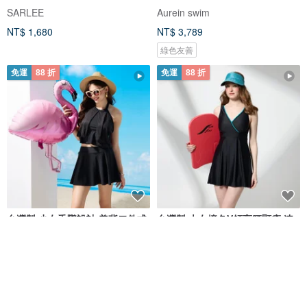
SARLEE
Aurein swim
NT$ 1,680
NT$ 3,789
綠色友善
免運
88 折
免運
88 折
台灣製 少女垂墜設計 美背二件式
台灣製 大女撞色V領高腰顯瘦 連
泳裝 年度設計款
身裙泳裝 加大~ 5L
莫妮娜 YourstyLe
莫妮娜 YourstyLe
NT$ 2,183
NT$ 2,480
NT$ 2,271
NT$ 2,580
可客製
可客製