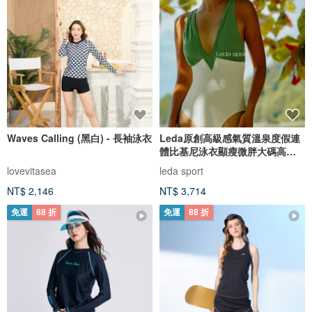
Waves Calling (黑白) - 長袖泳衣
Leda原創高級感氣質溫泉度假連
體比基尼泳衣顯瘦微胖大碼高開
衩女
lovevitasea
leda sport
NT$ 2,146
NT$ 3,714
免運
88 折
免運
88 折