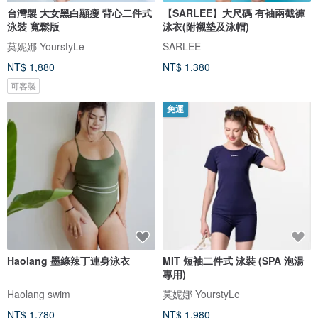
台灣製 大女黑白顯瘦 背心二件式
【SARLEE】大尺碼 有袖兩截褲
泳裝 寬鬆版
泳衣(附襯墊及泳帽)
莫妮娜 YourstyLe
SARLEE
NT$ 1,880
NT$ 1,380
可客製
免運
Haolang 墨綠辣丁連身泳衣
MIT 短袖二件式 泳裝 (SPA 泡湯
專用)
Haolang swim
莫妮娜 YourstyLe
NT$ 1,780
NT$ 1,980