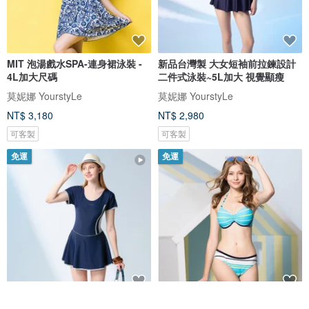
MIT 泡湯戲水SPA-連身裙泳裝 -
新品台灣製 大女短袖前拉鍊設計
4L加大尺碼
二件式泳裝~5L加大 視覺顯瘦
莫妮娜 YourstyLe
莫妮娜 YourstyLe
NT$ 3,180
NT$ 2,980
可客製
可客製
免運
免運
台灣製 大女顯瘦連身裙泳裝 加大
MIT 三件式比基尼泳裝 - 3L 大尺