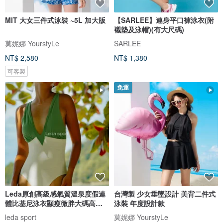
MIT 大女三件式泳裝 ~5L 加大版
【SARLEE】連身平口褲泳衣(附
襯墊及泳帽)(有大尺碼)
莫妮娜 YourstyLe
SARLEE
NT$ 2,580
NT$ 1,380
可客製
免運
Leda原創高級感氣質溫泉度假連
台灣製 少女垂墜設計 美背二件式
體比基尼泳衣顯瘦微胖大碼高開
泳裝 年度設計款
衩女
leda sport
莫妮娜 YourstyLe