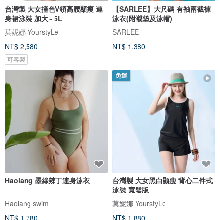
台灣製 大女撞色V領高腰顯瘦 連
【SARLEE】大尺碼 有袖兩截褲
身裙泳裝 加大~ 5L
泳衣(附襯墊及泳帽)
莫妮娜 YourstyLe
SARLEE
NT$ 2,580
NT$ 1,380
可客製
免運
Haolang 墨綠辣丁連身泳衣
台灣製 大女黑白顯瘦 背心二件式
泳裝 寬鬆版
Haolang swim
莫妮娜 YourstyLe
NT$ 1,780
NT$ 1,880