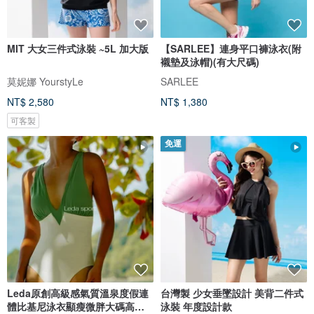
MIT 大女三件式泳裝 ~5L 加大版
【SARLEE】連身平口褲泳衣(附
襯墊及泳帽)(有大尺碼)
莫妮娜 YourstyLe
SARLEE
NT$ 2,580
NT$ 1,380
可客製
免運
Leda原創高級感氣質溫泉度假連
台灣製 少女垂墜設計 美背二件式
體比基尼泳衣顯瘦微胖大碼高開
泳裝 年度設計款