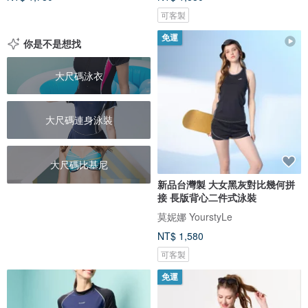
可客製
免運
你是不是想找
大尺碼泳衣
大尺碼連身泳裝
大尺碼比基尼
新品台灣製 大女黑灰對比幾何拼
接 長版背心二件式泳裝
莫妮娜 YourstyLe
NT$ 1,580
可客製
免運