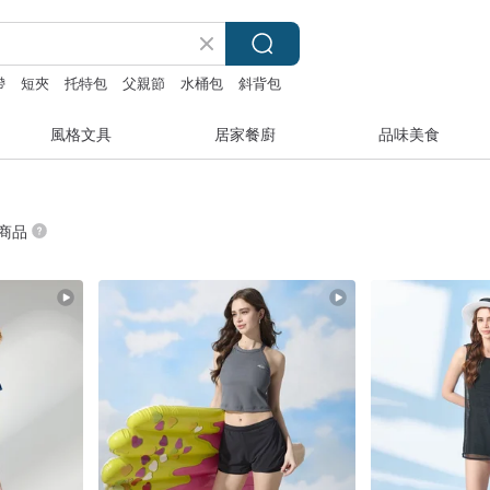
帶
短夾
托特包
父親節
水桶包
斜背包
風格文具
居家餐廚
品味美食
 商品