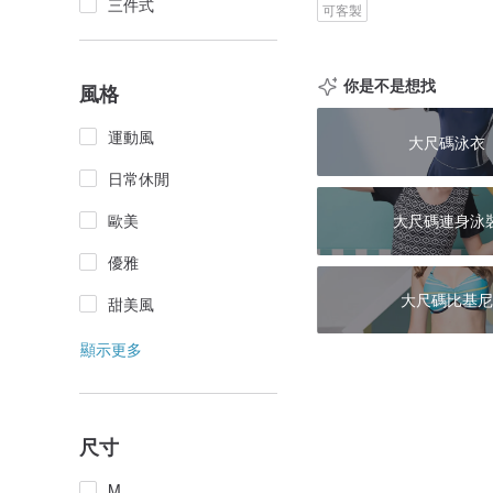
三件式
可客製
你是不是想找
風格
運動風
大尺碼泳衣
日常休閒
歐美
大尺碼連身泳
優雅
大尺碼比基尼
甜美風
顯示更多
尺寸
M