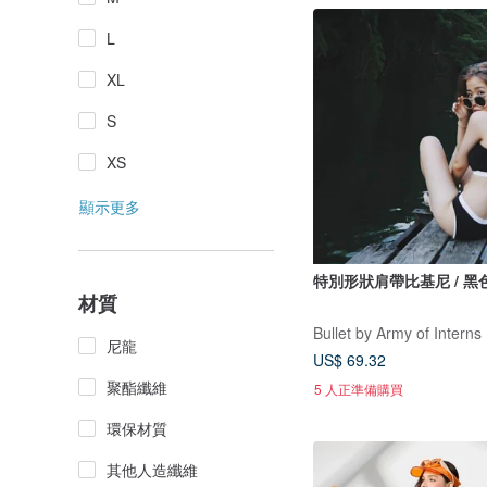
L
XL
S
XS
顯示更多
特別形狀肩帶比基尼 / 黑
材質
Bullet by Army of Interns
尼龍
US$ 69.32
聚酯纖維
5 人正準備購買
環保材質
其他人造纖維