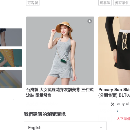
可客製
可客製
獨家販售
裝
台灣製 大女流線花卉灰韻美背 三件式
Primary Sun S
泳裝 限量發售
(分開售賣) BLT0
莫妮娜 YourstyLe
Bullet by Army of
US$ 177.28
US$ 28.48
我們建議的瀏覽環境
可客製
可客製
6 人正準