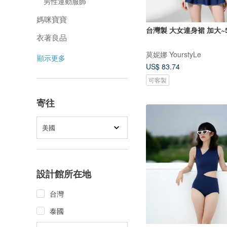
男性運動服飾
媽咪寶寶
台灣製 大女連身裙 加大~5
衣著良品
莫妮娜 YourstyLe
顯示更多
US$ 83.74
可客製
寄往
美國
設計館所在地
台灣
泰國