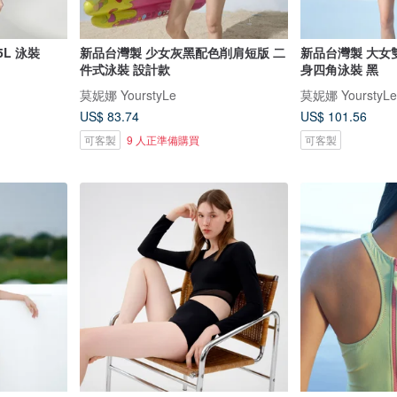
L 泳裝
新品台灣製 少女灰黑配色削肩短版 二
新品台灣製 大女
件式泳裝 設計款
身四角泳裝 黑
莫妮娜 YourstyLe
莫妮娜 YourstyLe
US$ 83.74
US$ 101.56
可客製
9 人正準備購買
可客製