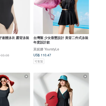
守連體泳衣 露背泳裝
台灣製 少女垂墜設計 美背二件式泳裝
年度設計款
莫妮娜 YourstyLe
US$ 110.47
103.08
可客製