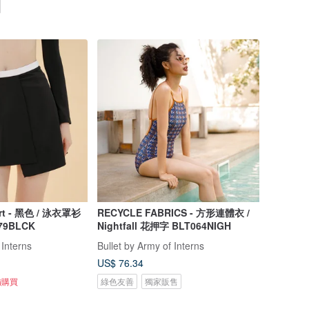
kirt - 黑色 / 泳衣罩衫
RECYCLE FABRICS - 方形連體衣 /
79BLCK
Nightfall 花押字 BLT064NIGH
 Interns
Bullet by Army of Interns
US$ 76.34
備購買
綠色友善
獨家販售