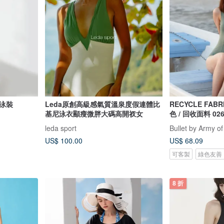
泳裝
Leda原創高級感氣質溫泉度假連體比
RECYCLE FABRICS 
基尼泳衣顯瘦微胖大碼高開衩女
色 / 回收面料 02
leda sport
Bullet by Army of
US$ 100.00
US$ 68.09
可客製
綠色友善
8 折