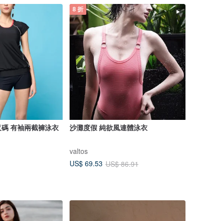
8 折
尺碼 有袖兩截褲泳衣
沙灘度假 純欲風連體泳衣
valtos
US$ 69.53
US$ 86.91