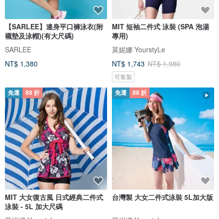
【SARLEE】連身平口褲泳衣(附
MIT 短袖二件式 泳裝 (SPA 泡湯
襯墊及泳帽)(有大尺碼)
專用)
SARLEE
莫妮娜 YourstyLe
NT$ 1,380
NT$ 1,743
NT$ 1,980
可客製
免運
88 折
免運
88 折
MIT 大女復古風 日式經典二件式
台灣製 大女二件式泳裝 5L加大版
泳裝 - 5L 加大尺碼