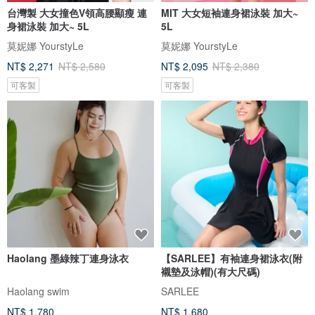
台灣製 大女撞色V領高腰顯瘦 連
MIT 大女短袖連身裙泳裝 加大~
身裙泳裝 加大~ 5L
5L
莫妮娜 YourstyLe
莫妮娜 YourstyLe
NT$ 2,271
NT$ 2,580
NT$ 2,095
NT$ 2,380
可客製
可客製
Haolang 墨綠辣丁連身泳衣
【SARLEE】有袖連身裙泳衣(附
襯墊及泳帽)(有大尺碼)
Haolang swim
SARLEE
NT$ 1,780
NT$ 1,680