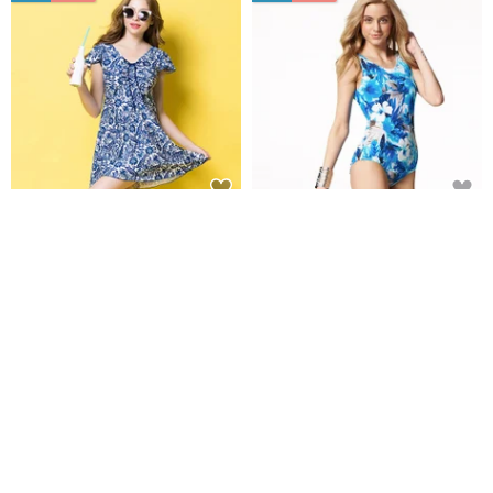
MIT 泡湯戲水SPA-連身裙泳裝 -
MIT 大女連身三角泳裝
4L加大尺碼
莫妮娜 YourstyLe
莫妮娜 YourstyLe
NT$ 2,799
NT$ 3,180
NT$ 1,479
NT$ 1,680
可客製
可客製
免運
88 折
免運
88 折