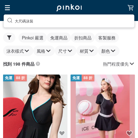
大尺碼泳裝
Pinkoi 嚴選
免運商品
折扣商品
客製服務
泳衣樣式
風格
尺寸
材質
顏色
熱門程度優先
找到 198 件商品
免運
88 折
免運
88 折