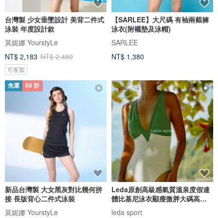
台灣製 少女垂墜設計 美背二件式
【SARLEE】大尺碼 有袖兩截褲
泳裝 年度設計款
泳衣(附襯墊及泳帽)
莫妮娜 YourstyLe
SARLEE
NT$ 2,183
NT$ 2,480
NT$ 1,380
可客製
免運
88 折
新品台灣製 大女黑灰對比幾何拼
Leda原創高級感氣質溫泉度假連
接 長版背心二件式泳裝
體比基尼泳衣顯瘦微胖大碼高開
衩女
莫妮娜 YourstyLe
leda sport