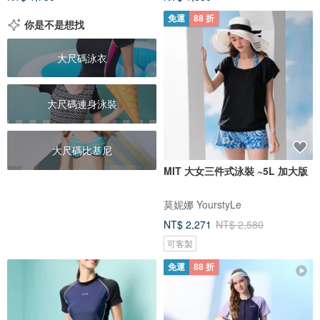
免運
88 折
你是不是想找
大尺碼泳衣
大尺碼連身泳裝
大尺碼比基尼
MIT 大女三件式泳裝 ~5L 加大版
莫妮娜 YourstyLe
NT$ 2,271
NT$ 2,580
可客製
免運
88 折