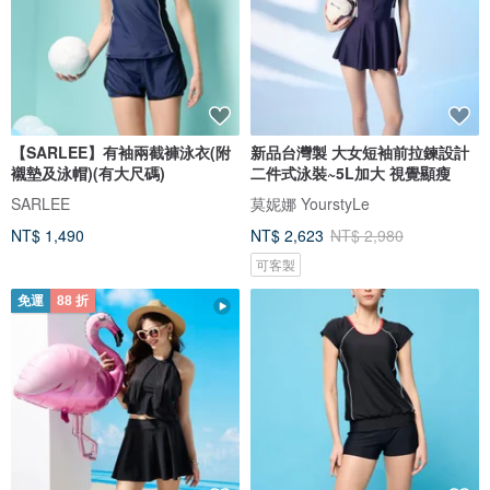
【SARLEE】有袖兩截褲泳衣(附
新品台灣製 大女短袖前拉鍊設計
襯墊及泳帽)(有大尺碼)
二件式泳裝~5L加大 視覺顯瘦
SARLEE
莫妮娜 YourstyLe
NT$ 1,490
NT$ 2,623
NT$ 2,980
可客製
免運
88 折