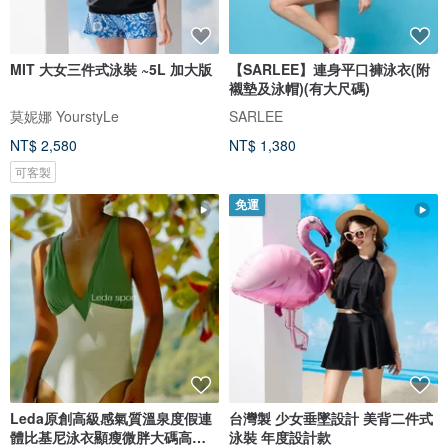
MIT 大女三件式泳裝 ~5L 加大版
【SARLEE】連身平口褲泳衣(附
襯墊及泳帽)(有大尺碼)
莫妮娜 YourstyLe
SARLEE
NT$ 2,580
NT$ 1,380
可客製
免運
Leda原創高級感氣質溫泉度假連
台灣製 少女垂墜設計 美背二件式
體比基尼泳衣顯瘦微胖大碼高開
泳裝 年度設計款