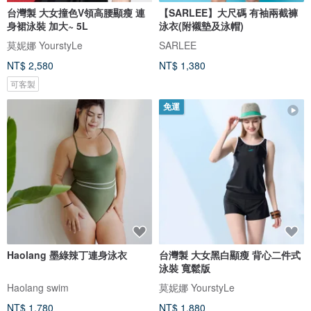
台灣製 大女撞色V領高腰顯瘦 連
【SARLEE】大尺碼 有袖兩截褲
身裙泳裝 加大~ 5L
泳衣(附襯墊及泳帽)
莫妮娜 YourstyLe
SARLEE
NT$ 2,580
NT$ 1,380
可客製
免運
Haolang 墨綠辣丁連身泳衣
台灣製 大女黑白顯瘦 背心二件式
泳裝 寬鬆版
Haolang swim
莫妮娜 YourstyLe
NT$ 1,780
NT$ 1,880