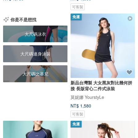
可客製
免運
你是不是想找
大尺碼泳衣
大尺碼連身泳裝
大尺碼比基尼
新品台灣製 大女黑灰對比幾何拼
接 長版背心二件式泳裝
莫妮娜 YourstyLe
NT$ 1,580
可客製
免運