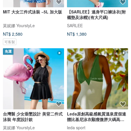
MIT 大女三件式泳裝 ~5L 加大版
【SARLEE】連身平口褲泳衣(附
襯墊及泳帽)(有大尺碼)
莫妮娜 YourstyLe
SARLEE
NT$ 2,580
NT$ 1,380
可客製
免運
台灣製 少女垂墜設計 美背二件式
Leda原創高級感氣質溫泉度假連
泳裝 年度設計款
體比基尼泳衣顯瘦微胖大碼高開
衩女
莫妮娜 YourstyLe
leda sport