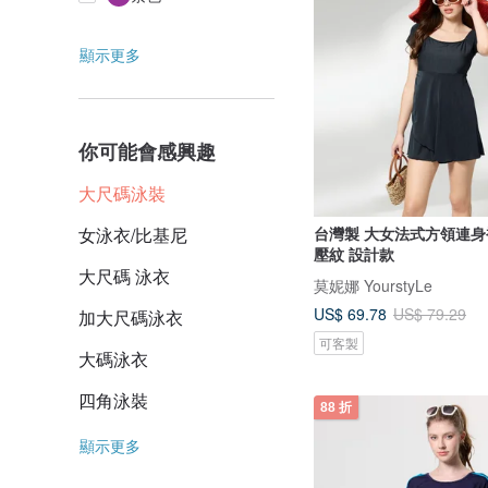
顯示更多
你可能會感興趣
大尺碼泳裝
女泳衣/比基尼
台灣製 大女法式方領連身
壓紋 設計款
大尺碼 泳衣
莫妮娜 YourstyLe
US$ 69.78
US$ 79.29
加大尺碼泳衣
可客製
大碼泳衣
四角泳裝
88 折
顯示更多