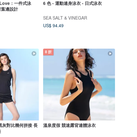
d Love：一件式泳
6 色 - 運動連身泳衣 - 日式泳衣
荷葉邊設計
SEA SALT & VINEGAR
US$ 94.49
8 折
黑灰對比幾何拼接 長
溫泉度假 競速露背連體泳衣
裝