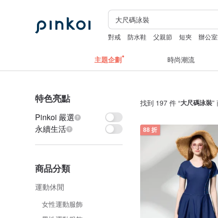
對戒
防水鞋
父親節
短夾
辦公室
主題企劃
時尚潮流
特色亮點
找到 197 件 “
大尺碼泳裝
”
Pinkoi 嚴選
永續生活
88 折
商品分類
運動休閒
女性運動服飾