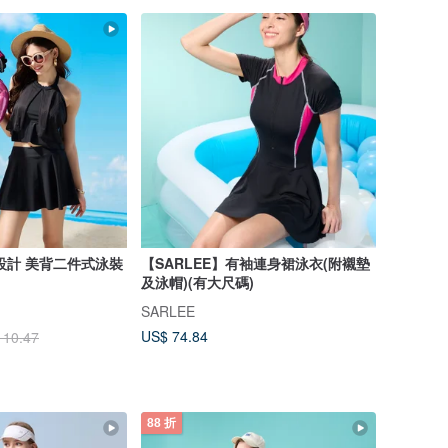
設計 美背二件式泳裝
【SARLEE】有袖連身裙泳衣(附襯墊
及泳帽)(有大尺碼)
SARLEE
US$ 74.84
110.47
88 折