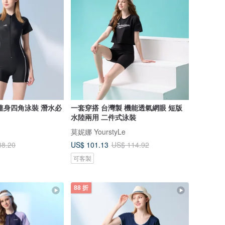
連身四角泳裝 潛水必
一套穿搭 台灣製 機能透氣網眼 短版
水陸兩用 二件式泳裝
莫妮娜 YourstyLe
US$ 101.13
88.20
US$ 114.92
可客製
88 折