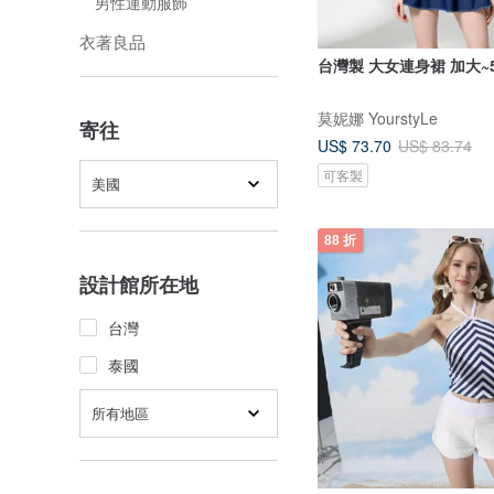
男性運動服飾
衣著良品
台灣製 大女連身裙 加大~5
莫妮娜 YourstyLe
寄往
US$ 73.70
US$ 83.74
可客製
美國
88 折
設計館所在地
台灣
泰國
所有地區