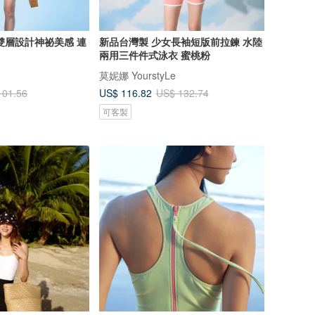
雙層設計神祕美感 連
新品台灣製 少女長袖短版前拉鍊 水陸
兩用三件件式泳衣 蜜桃粉
莫妮娜 YourstyLe
US$ 116.82
101.56
US$ 132.74
可客製