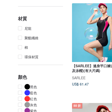
材質
尼龍
聚酯纖維
棉
環保材質
【SARLEE】連身平口褲
及泳帽)(有大尺碼)
顏色
SARLEE
US$ 61.47
黑色
藍色
紅色
灰色
88 折
紫色