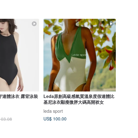
守連體泳衣 露背泳裝
Leda原創高級感氣質溫泉度假連體比
基尼泳衣顯瘦微胖大碼高開衩女
leda sport
US$ 100.00
103.08