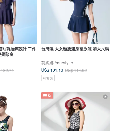
短袖前拉鍊設計 二件
台灣製 大女顯瘦連身裙泳裝 加大尺碼
裝~5L加大 視覺顯瘦
莫妮娜 YourstyLe
US$ 101.13
 132.74
US$ 114.92
可客製
88 折