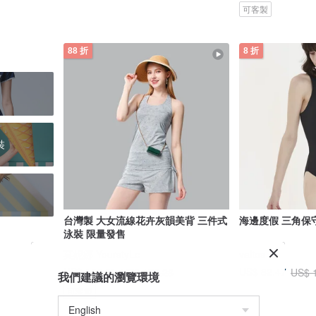
可客製
88 折
8 折
裝
台灣製 大女流線花卉灰韻美背 三件式
海邊度假 三角保
泳裝 限量發售
莫妮娜 YourstyLe
valtos
US$ 156.01
US$ 82.47
US$ 177.28
US$ 
我們建議的瀏覽環境
可客製