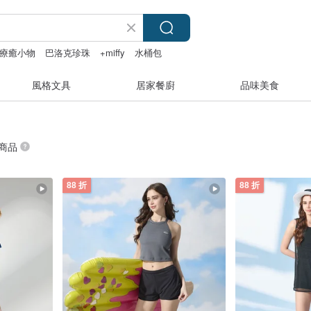
療癒小物
巴洛克珍珠
+miffy
水桶包
風格文具
居家餐廚
品味美食
 商品
88 折
88 折