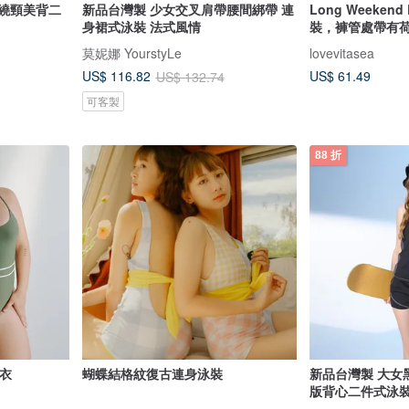
 繞頸美背二
新品台灣製 少女交叉肩帶腰間綁帶 連
Long Weeken
身裙式泳裝 法式風情
裝，褲管處帶有
莫妮娜 YourstyLe
lovevitasea
US$ 61.49
US$ 116.82
US$ 132.74
可客製
88 折
泳衣
蝴蝶結格紋復古連身泳裝
新品台灣製 大女
版背心二件式泳