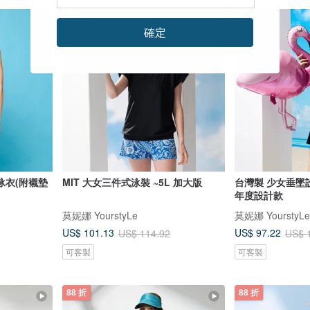
88 折
88 折
確定
泳衣(附襯墊
MIT 大女三件式泳裝 ~5L 加大版
台灣製 少女垂墜
年度設計款
莫妮娜 YourstyLe
莫妮娜 YourstyLe
US$ 101.13
US$ 97.22
US$ 114.92
US$ 
可客製
可客製
88 折
88 折