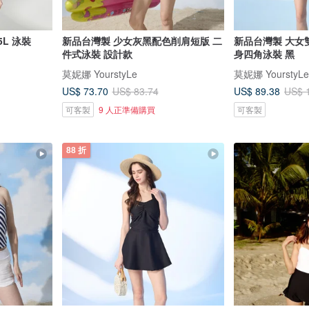
L 泳裝
新品台灣製 少女灰黑配色削肩短版 二
新品台灣製 大女
件式泳裝 設計款
身四角泳裝 黑
莫妮娜 YourstyLe
莫妮娜 YourstyLe
US$ 73.70
US$ 89.38
US$ 83.74
US$ 
可客製
9 人正準備購買
可客製
88 折