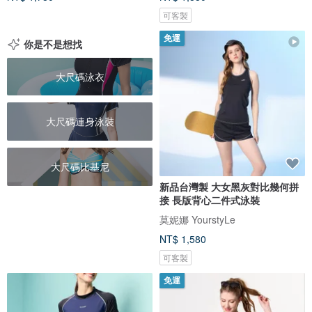
可客製
免運
你是不是想找
大尺碼泳衣
大尺碼連身泳裝
大尺碼比基尼
新品台灣製 大女黑灰對比幾何拼
接 長版背心二件式泳裝
莫妮娜 YourstyLe
NT$ 1,580
可客製
免運