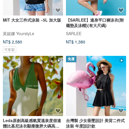
MIT 大女三件式泳裝 ~5L 加大版
【SARLEE】連身平口褲泳衣(附
襯墊及泳帽)(有大尺碼)
莫妮娜 YourstyLe
SARLEE
NT$ 2,580
NT$ 1,380
可客製
免運
Leda原創高級感氣質溫泉度假連
台灣製 少女垂墜設計 美背二件式
體比基尼泳衣顯瘦微胖大碼高開
泳裝 年度設計款