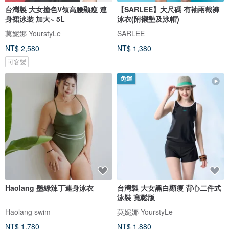
台灣製 大女撞色V領高腰顯瘦 連
【SARLEE】大尺碼 有袖兩截褲
身裙泳裝 加大~ 5L
泳衣(附襯墊及泳帽)
莫妮娜 YourstyLe
SARLEE
NT$ 2,580
NT$ 1,380
可客製
免運
Haolang 墨綠辣丁連身泳衣
台灣製 大女黑白顯瘦 背心二件式
泳裝 寬鬆版
Haolang swim
莫妮娜 YourstyLe
NT$ 1,780
NT$ 1,880