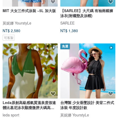
MIT 大女三件式泳裝 ~5L 加大版
【SARLEE】大尺碼 有袖兩截褲
泳衣(附襯墊及泳帽)
莫妮娜 YourstyLe
SARLEE
NT$ 2,580
NT$ 1,380
可客製
免運
Leda原創高級感氣質溫泉度假連
台灣製 少女垂墜設計 美背二件式
體比基尼泳衣顯瘦微胖大碼高開
泳裝 年度設計款
衩女
leda sport
莫妮娜 YourstyLe