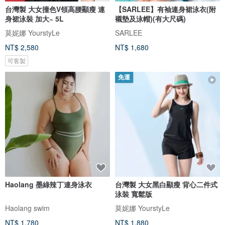
台灣製 大女撞色V領高腰顯瘦 連
【SARLEE】有袖連身裙泳衣(附
身裙泳裝 加大~ 5L
襯墊及泳帽)(有大尺碼)
莫妮娜 YourstyLe
SARLEE
NT$ 2,580
NT$ 1,680
可客製
免運
Haolang 墨綠辣丁連身泳衣
台灣製 大女黑白顯瘦 背心二件式
泳裝 寬鬆版
Haolang swim
莫妮娜 YourstyLe
NT$ 1,780
NT$ 1,880