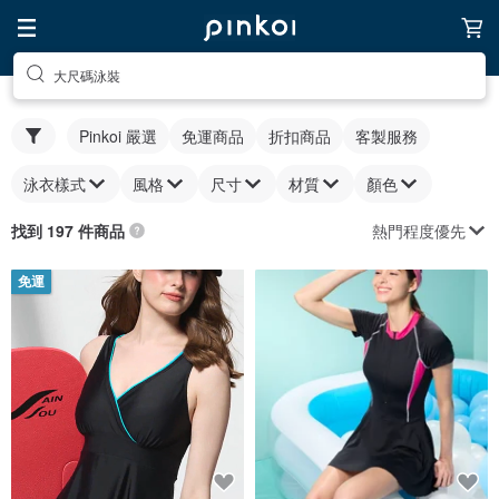
大尺碼泳裝
Pinkoi 嚴選
免運商品
折扣商品
客製服務
泳衣樣式
風格
尺寸
材質
顏色
熱門程度優先
找到 197 件商品
免運