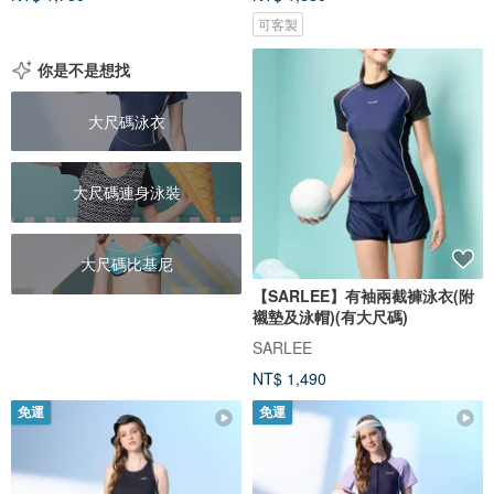
可客製
你是不是想找
大尺碼泳衣
大尺碼連身泳裝
大尺碼比基尼
【SARLEE】有袖兩截褲泳衣(附
襯墊及泳帽)(有大尺碼)
SARLEE
NT$ 1,490
免運
免運