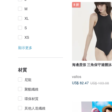
8 折
M
XL
S
XS
顯示更多
海邊度假 三角保守連體泳
材質
valtos
尼龍
US$ 82.47
US$ 103.08
聚酯纖維
環保材質
其他人造纖維