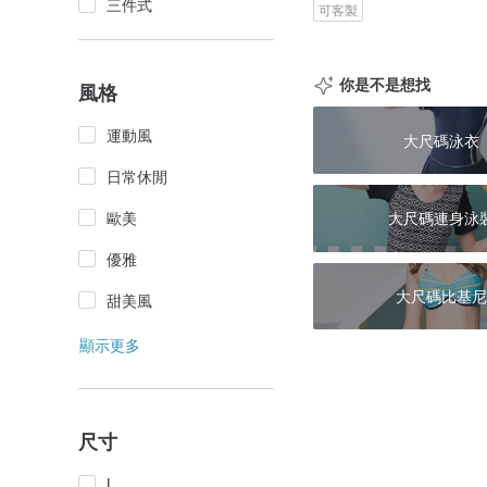
三件式
可客製
你是不是想找
風格
運動風
大尺碼泳衣
日常休閒
歐美
大尺碼連身泳
優雅
大尺碼比基尼
甜美風
顯示更多
尺寸
L