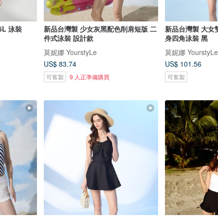
L 泳裝
新品台灣製 少女灰黑配色削肩短版 二
新品台灣製 大女
件式泳裝 設計款
身四角泳裝 黑
莫妮娜 YourstyLe
莫妮娜 YourstyLe
US$ 83.74
US$ 101.56
可客製
9 人正準備購買
可客製