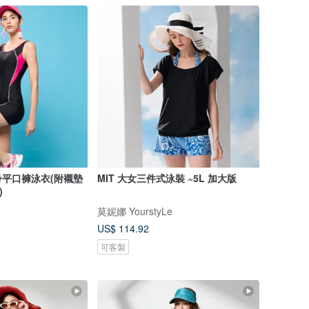
身平口褲泳衣(附襯墊
MIT 大女三件式泳裝 ~5L 加大版
)
莫妮娜 YourstyLe
US$ 114.92
可客製