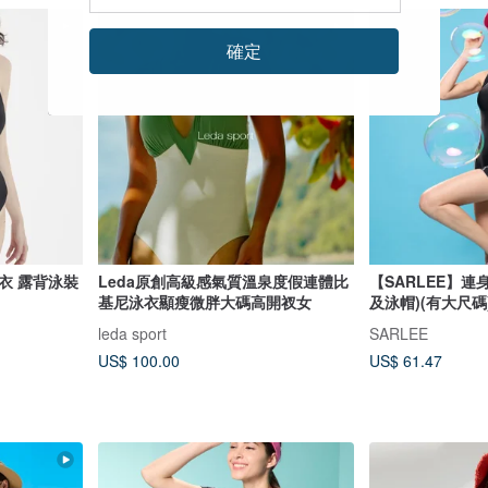
確定
衣 露背泳裝
Leda原創高級感氣質溫泉度假連體比
【SARLEE】連
基尼泳衣顯瘦微胖大碼高開衩女
及泳帽)(有大尺碼
leda sport
SARLEE
US$ 100.00
US$ 61.47