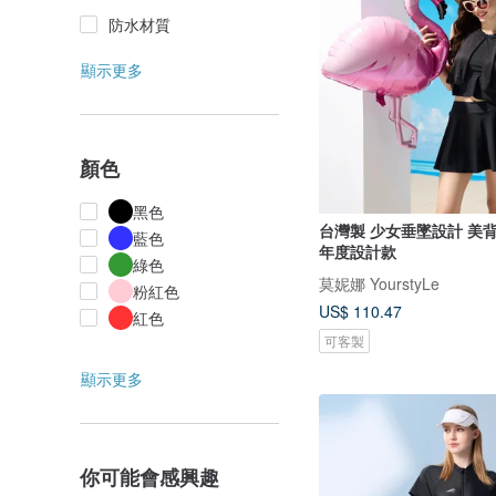
防水材質
顯示更多
顏色
黑色
台灣製 少女垂墜設計 美
藍色
年度設計款
綠色
莫妮娜 YourstyLe
粉紅色
US$ 110.47
紅色
可客製
顯示更多
你可能會感興趣