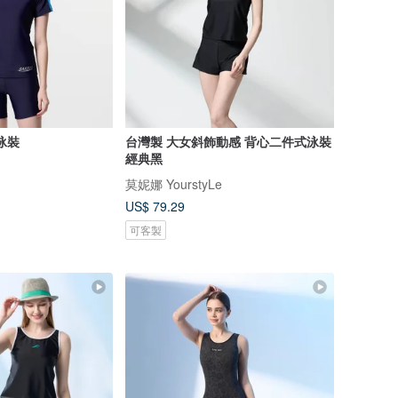
 泳裝
台灣製 大女斜飾動感 背心二件式泳裝
經典黑
莫妮娜 YourstyLe
US$ 79.29
可客製