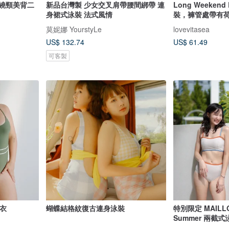
 繞頸美背二
新品台灣製 少女交叉肩帶腰間綁帶 連
Long Weeken
身裙式泳裝 法式風情
裝，褲管處帶有
莫妮娜 YourstyLe
lovevitasea
US$ 132.74
US$ 61.49
可客製
泳衣
蝴蝶結格紋復古連身泳裝
特別限定 MAILLO
Summer 兩截式