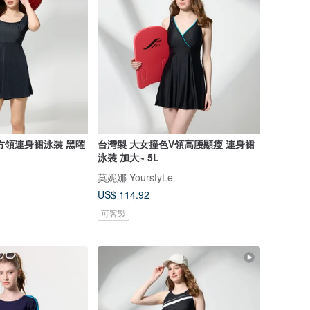
方領連身裙泳裝 黑曜
台灣製 大女撞色V領高腰顯瘦 連身裙
泳裝 加大~ 5L
莫妮娜 YourstyLe
US$ 114.92
可客製