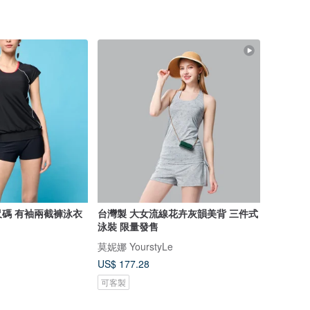
尺碼 有袖兩截褲泳衣
台灣製 大女流線花卉灰韻美背 三件式
泳裝 限量發售
莫妮娜 YourstyLe
US$ 177.28
可客製