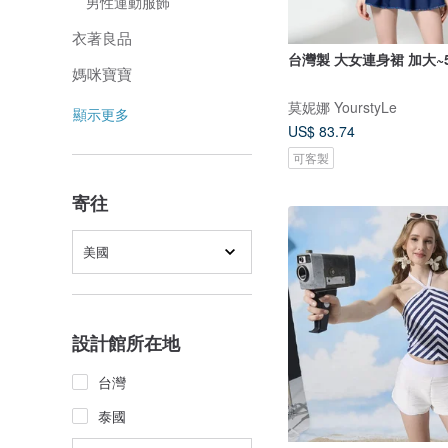
男性運動服飾
衣著良品
台灣製 大女連身裙 加大~5
媽咪寶寶
莫妮娜 YourstyLe
顯示更多
US$ 83.74
可客製
寄往
美國
設計館所在地
台灣
泰國