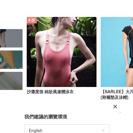
8 折
裝
沙灘度假 純欲風連體泳衣
【SARLEE】大
(附襯墊及泳帽)
valtos
SARLEE
US$ 61.47
US$ 69.53
US$ 86.91
我們建議的瀏覽環境