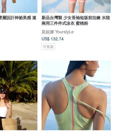
雙層設計神祕美感 連
新品台灣製 少女長袖短版前拉鍊 水陸
兩用三件件式泳衣 蜜桃粉
莫妮娜 YourstyLe
US$ 132.74
可客製