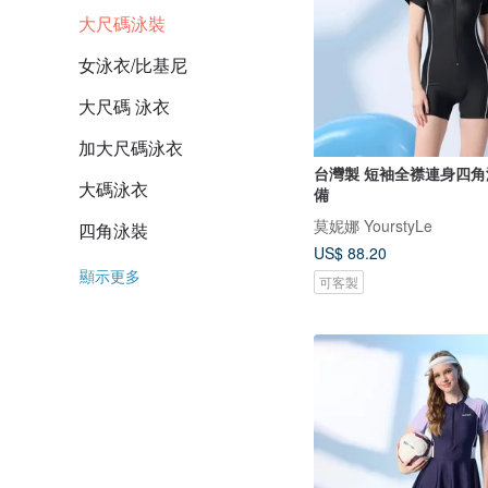
大尺碼泳裝
女泳衣/比基尼
大尺碼 泳衣
加大尺碼泳衣
台灣製 短袖全襟連身四角
大碼泳衣
備
莫妮娜 YourstyLe
四角泳裝
US$ 88.20
顯示更多
可客製