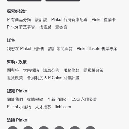
探索好設計
所有商品分類
設計誌
Pinkoi 台灣倉庫配送
Pinkoi 禮物卡
Pinkoi 群眾募資
找靈感
逛櫥窗
販售
我想在 Pinkoi 上販售
設計館問與答
Pinkoi tickets 售票專案
幫助 / 政策
問與答
大宗採購
訊息公告
服務條款
隱私權政策
退貨政策
會員制度 & P Coins 回饋計畫
認識 Pinkoi
關於我們
媒體報導
全新 Pinkoi
ESG 永續發展
Pinkoi 小怪物
人才招募
iichi.com
追蹤 Pinkoi