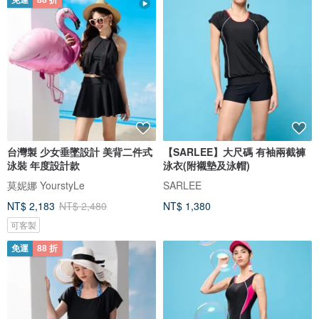
免運
88 折
台灣製 少女垂墜設計 美背二件式
【SARLEE】大尺碼 有袖兩截褲
泳裝 年度設計款
泳衣(附襯墊及泳帽)
莫妮娜 YourstyLe
SARLEE
NT$ 2,183
NT$ 2,480
NT$ 1,380
可客製
免運
88 折