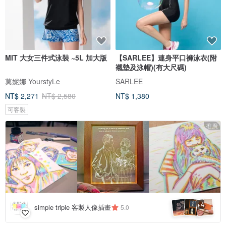
MIT 大女三件式泳裝 ~5L 加大版
【SARLEE】連身平口褲泳衣(附
襯墊及泳帽)(有大尺碼)
莫妮娜 YourstyLe
SARLEE
NT$ 2,271
NT$ 2,580
NT$ 1,380
可客製
推廣
4
+
simple triple 客製人像插畫
5.0