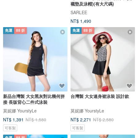
襯墊及泳帽)(有大尺碼)
SARLEE
NT$ 1,490
免運
88 折
免運
88 折
新品台灣製 大女黑灰對比幾何拼
台灣製 大女連身裙泳裝 設計款
接 長版背心二件式泳裝
莫妮娜 YourstyLe
莫妮娜 YourstyLe
NT$ 1,391
NT$ 1,580
NT$ 2,271
NT$ 2,580
可客製
可客製