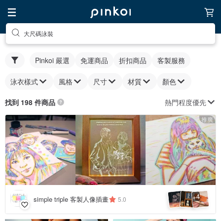
大尺碼泳裝
Pinkoi 嚴選
免運商品
折扣商品
客製服務
泳衣樣式
風格
尺寸
材質
顏色
熱門程度優先
找到 198 件商品
推廣
4
+
simple triple 客製人像插畫
5.0