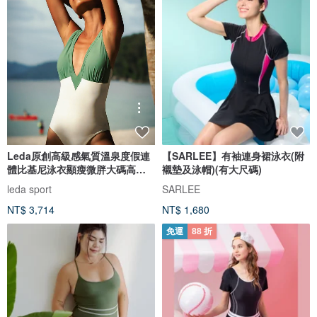
Leda原創高級感氣質溫泉度假連
【SARLEE】有袖連身裙泳衣(附
體比基尼泳衣顯瘦微胖大碼高開
襯墊及泳帽)(有大尺碼)
衩女
leda sport
SARLEE
NT$ 3,714
NT$ 1,680
免運
88 折