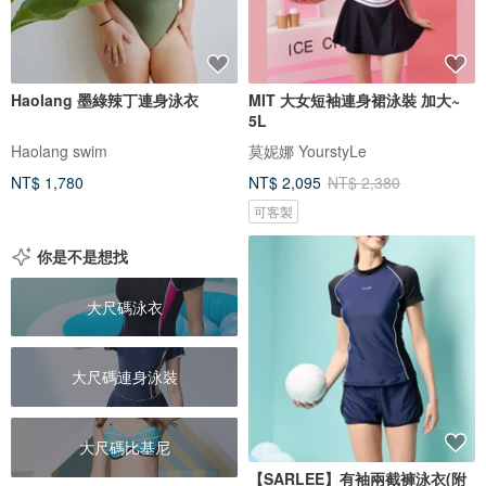
Haolang 墨綠辣丁連身泳衣
MIT 大女短袖連身裙泳裝 加大~
5L
Haolang swim
莫妮娜 YourstyLe
NT$ 1,780
NT$ 2,095
NT$ 2,380
可客製
你是不是想找
大尺碼泳衣
大尺碼連身泳裝
大尺碼比基尼
【SARLEE】有袖兩截褲泳衣(附