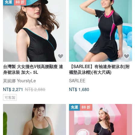
免運
88 折
台灣製 大女撞色V領高腰顯瘦 連
【SARLEE】有袖連身裙泳衣(附
身裙泳裝 加大~ 5L
襯墊及泳帽)(有大尺碼)
莫妮娜 YourstyLe
SARLEE
NT$ 2,271
NT$ 2,580
NT$ 1,680
可客製
免運
88 折