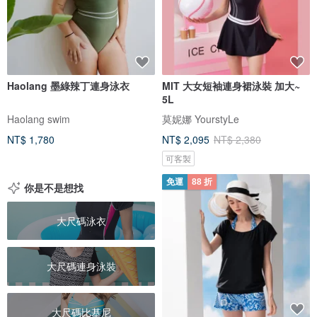
Haolang 墨綠辣丁連身泳衣
MIT 大女短袖連身裙泳裝 加大~
5L
Haolang swim
莫妮娜 YourstyLe
NT$ 1,780
NT$ 2,095
NT$ 2,380
可客製
免運
88 折
你是不是想找
大尺碼泳衣
大尺碼連身泳裝
大尺碼比基尼