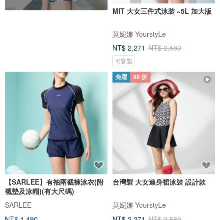
MIT 大女三件式泳裝 ~5L 加大版
莫妮娜 YourstyLe
NT$ 2,271
NT$ 2,580
可客製
免運
88 折
【SARLEE】有袖兩截褲泳衣(附
台灣製 大女連身裙泳裝 設計款
襯墊及泳帽)(有大尺碼)
SARLEE
莫妮娜 YourstyLe
NT$ 1,490
NT$ 2,271
NT$ 2,580