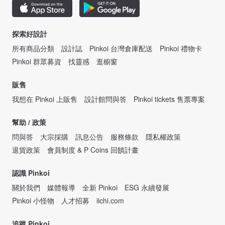
探索好設計
所有商品分類
設計誌
Pinkoi 台灣倉庫配送
Pinkoi 禮物卡
Pinkoi 群眾募資
找靈感
逛櫥窗
販售
我想在 Pinkoi 上販售
設計館問與答
Pinkoi tickets 售票專案
幫助 / 政策
問與答
大宗採購
訊息公告
服務條款
隱私權政策
退貨政策
會員制度 & P Coins 回饋計畫
認識 Pinkoi
關於我們
媒體報導
全新 Pinkoi
ESG 永續發展
Pinkoi 小怪物
人才招募
iichi.com
追蹤 Pinkoi