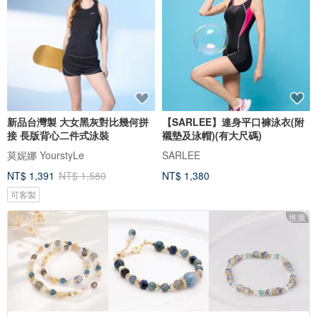
新品台灣製 大女黑灰對比幾何拼
【SARLEE】連身平口褲泳衣(附
接 長版背心二件式泳裝
襯墊及泳帽)(有大尺碼)
莫妮娜 YourstyLe
SARLEE
NT$ 1,391
NT$ 1,580
NT$ 1,380
可客製
推廣