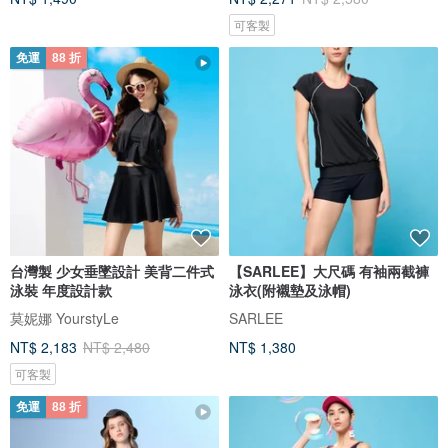
可客製
免運
88 折
台灣製 少女垂墜設計 美背二件式
【SARLEE】大尺碼 有袖兩截褲
泳裝 年度設計款
泳衣(附襯墊及泳帽)
莫妮娜 YourstyLe
SARLEE
NT$ 2,183
NT$ 2,480
NT$ 1,380
可客製
免運
88 折