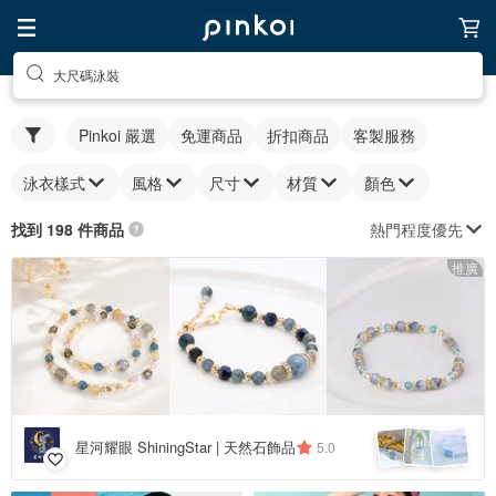
大尺碼泳裝
Pinkoi 嚴選
免運商品
折扣商品
客製服務
泳衣樣式
風格
尺寸
材質
顏色
熱門程度優先
找到 198 件商品
推廣
星河耀眼 ShiningStar | 天然石飾品
5.0