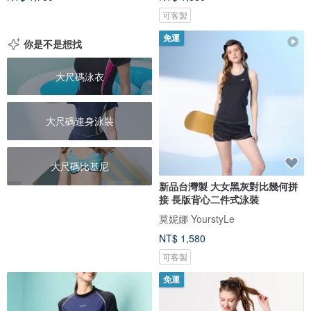
可客製
免運
你是不是想找
大尺碼泳衣
大尺碼連身泳裝
大尺碼比基尼
新品台灣製 大女黑灰對比幾何拼
接 長版背心二件式泳裝
莫妮娜 YourstyLe
NT$ 1,580
可客製
免運