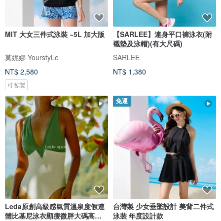
MIT 大女三件式泳裝 ~5L 加大版
【SARLEE】連身平口褲泳衣(附
襯墊及泳帽)(有大尺碼)
莫妮娜 YourstyLe
SARLEE
NT$ 2,580
NT$ 1,380
可客製
免運
Leda原創高級感氣質溫泉度假連
台灣製 少女垂墜設計 美背二件式
體比基尼泳衣顯瘦微胖大碼高開
泳裝 年度設計款