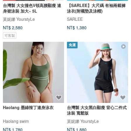
台灣製 大女撞色V領高腰顯瘦 連
【SARLEE】大尺碼 有袖兩截褲
身裙泳裝 加大~ 5L
泳衣(附襯墊及泳帽)
莫妮娜 YourstyLe
SARLEE
NT$ 2,580
NT$ 1,380
可客製
免運
Haolang 墨綠辣丁連身泳衣
台灣製 大女黑白顯瘦 背心二件式
泳裝 寬鬆版
Haolang swim
莫妮娜 YourstyLe
NT$ 1,780
NT$ 1,880