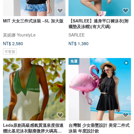
MIT 大女三件式泳裝 ~5L 加大版
【SARLEE】連身平口褲泳衣(附
襯墊及泳帽)(有大尺碼)
莫妮娜 YourstyLe
SARLEE
NT$ 2,580
NT$ 1,380
可客製
免運
Leda原創高級感氣質溫泉度假連
台灣製 少女垂墜設計 美背二件式
體比基尼泳衣顯瘦微胖大碼高開
泳裝 年度設計款