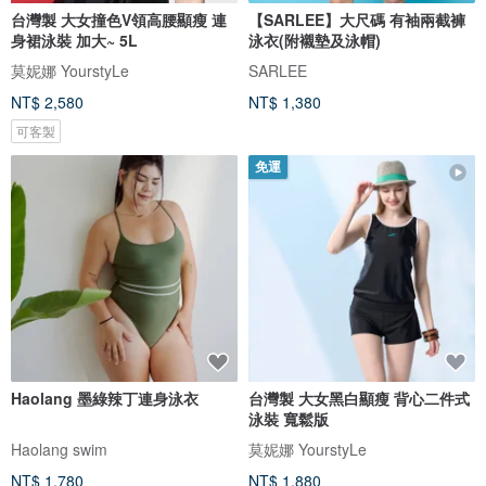
台灣製 大女撞色V領高腰顯瘦 連
【SARLEE】大尺碼 有袖兩截褲
身裙泳裝 加大~ 5L
泳衣(附襯墊及泳帽)
莫妮娜 YourstyLe
SARLEE
NT$ 2,580
NT$ 1,380
可客製
免運
Haolang 墨綠辣丁連身泳衣
台灣製 大女黑白顯瘦 背心二件式
泳裝 寬鬆版
Haolang swim
莫妮娜 YourstyLe
NT$ 1,780
NT$ 1,880