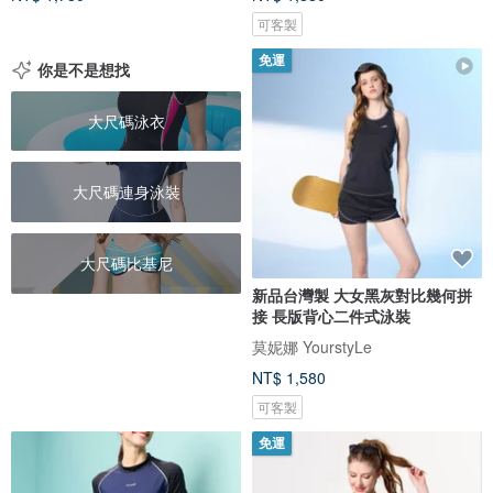
可客製
免運
你是不是想找
大尺碼泳衣
大尺碼連身泳裝
大尺碼比基尼
新品台灣製 大女黑灰對比幾何拼
接 長版背心二件式泳裝
莫妮娜 YourstyLe
NT$ 1,580
可客製
免運