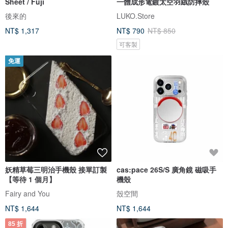
Sheet / Fuji
一體成形電鍍太空羽絨防摔殼
後來的
LUKO.Store
NT$ 1,317
NT$ 790
NT$ 850
可客製
免運
妖精草莓三明治手機殼 接單訂製
cas:pace 26S/S 廣角鏡 磁吸手
【等待 1 個月】
機殼
Fairy and You
殼空間
NT$ 1,644
NT$ 1,644
85 折