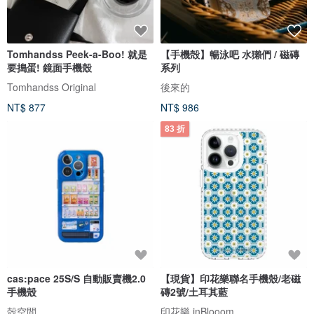
Tomhandss Peek-a-Boo! 就是
【手機殻】暢泳吧 水獺們 / 磁磚
要搗蛋! 鏡面手機殼
系列
Tomhandss Original
後來的
NT$ 877
NT$ 986
83 折
cas:pace 25S/S 自動販賣機2.0
【現貨】印花樂聯名手機殼/老磁
手機殼
磚2號/土耳其藍
殼空間
印花樂 inBlooom