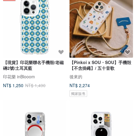
【現貨】印花樂聯名手機殼/老磁
【Pinkoi x SOU・SOU】手機殻
磚2號/土耳其藍
【不含掛繩】/ 五十音歌
印花樂 inBlooom
後來的
NT$ 1,250
NT$ 1,490
NT$ 2,274
獨家販售