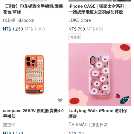
【現貨】印花樂聯名手機殼/園藝
iPhone CASE | 獨家太空系列 |
花台/草綠
一體成形電鍍太空羽絨防摔殼
印花樂 inBlooom
LUKO.Store
NT$ 1,250
NT$ 1,490
NT$ 790
NT$ 850
可客製
cas:pace 25A/W 自動販賣機4.0
Ladybug Walk iPhone 透明保
手機殼
護殼
殼空間
ÜRIKMÄD | 療癒日常
NT$ 1,173
NT$ 754