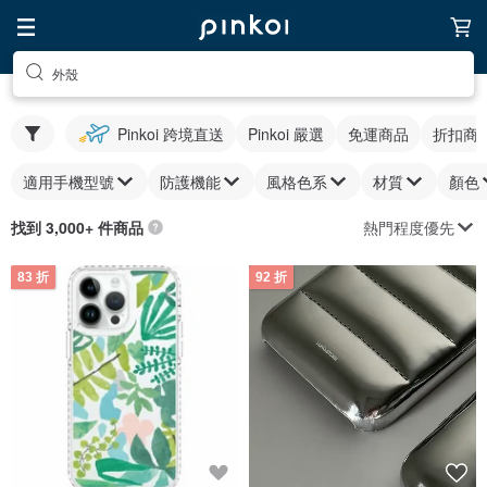
外殼
Pinkoi 跨境直送
Pinkoi 嚴選
免運商品
折扣商
適用手機型號
防護機能
風格色系
材質
顏色
熱門程度優先
找到 3,000+ 件商品
83 折
92 折