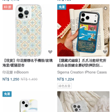
83 折
免運
【現貨】印花樂聯名手機殼/玻璃
【隱藏式磁吸】爪爪冶愈研究所
海棠/暖陽甜杏
鋁合金按鍵全磨砂防摔防刮
iPhone17
印花樂 inBlooom
Sigema Creation iPhone Cases
NT$ 1,250
NT$ 1,490
NT$ 1,224
綠色友善
免運