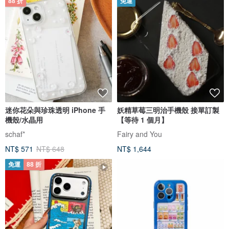
88 折
免運
迷你花朵與珍珠透明 iPhone 手
妖精草莓三明治手機殼 接單訂製
機殼/水晶用
【等待 1 個月】
schaf*
Fairy and You
NT$ 571
NT$ 648
NT$ 1,644
免運
88 折