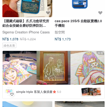
【隱藏式磁吸】爪爪冶愈研究所
cas:pace 25S/S 自動販賣機2.0
鋁合金按鍵全磨砂防摔防刮
手機殼
iPhone17
Sigema Creation iPhone Cases
殼空間
NT$ 1,078
NT$ 1,224
NT$ 1,173
綠色友善
推廣
4
+
simple triple 客製人像插畫
5.0