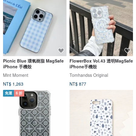
Picnic Blue 環氧樹脂 MagSafe
FlowerBox Vol.43 透明MagSafe
iPhone 手機殼
iPhone手機殼
Mint Moment
Tomhandss Original
NT$ 1,263
NT$ 877
免運
6 折