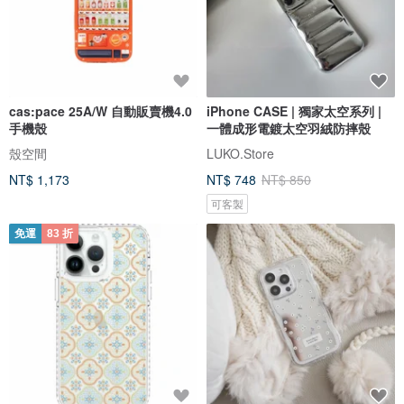
cas:pace 25A/W 自動販賣機4.0
iPhone CASE | 獨家太空系列 |
手機殼
一體成形電鍍太空羽絨防摔殼
殼空間
LUKO.Store
NT$ 1,173
NT$ 748
NT$ 850
可客製
免運
83 折