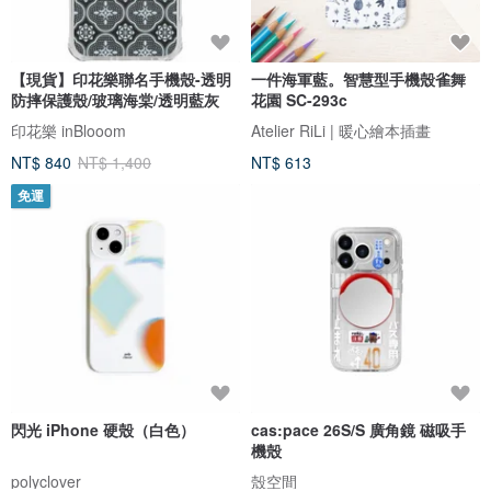
【現貨】印花樂聯名手機殼-透明
一件海軍藍。智慧型手機殼雀舞
防摔保護殼/玻璃海棠/透明藍灰
花園 SC-293c
印花樂 inBlooom
Atelier RiLi | 暖心繪本插畫
NT$ 840
NT$ 1,400
NT$ 613
免運
閃光 iPhone 硬殼（白色）
cas:pace 26S/S 廣角鏡 磁吸手
機殼
polyclover
殼空間