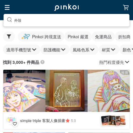
外殼
Pinkoi 跨境直送
Pinkoi 嚴選
免運商品
折扣商
適用手機型號
防護機能
風格色系
材質
顏色
熱門程度優先
找到 3,000+ 件商品
推廣
4
+
simple triple 客製人像插畫
5.0