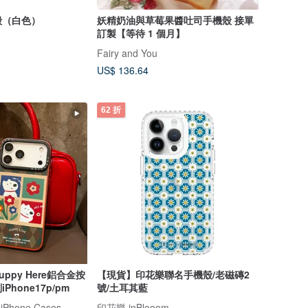
硬殼（白色）
妖精奶油與草莓果醬吐司手機殼 接單
訂製【等待 1 個月】
Fairy and You
US$ 136.64
62 折
ppy Here鋁合金按
【現貨】印花樂聯名手機殼/老磁磚2
hone17p/pm
號/土耳其藍
 iPhone Cases
印花樂 inBlooom