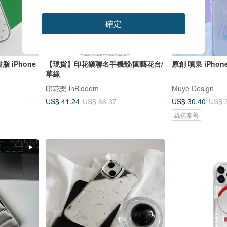
確定
脂 iPhone
【現貨】印花樂聯名手機殼/園藝花台/
原創 噴泉 iPho
草綠
印花樂 inBlooom
Muye Design
US$ 41.24
US$ 30.40
US$ 66.37
US$ 
綠色友善