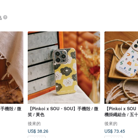
品
】手機殻 / 微
【Pinkoi x SOU・SOU】手機殻 / 微
【Pinkoi x S
笑 / 黃色
機掛繩組合 / 五
後來的
後來的
US$ 38.26
US$ 73.45