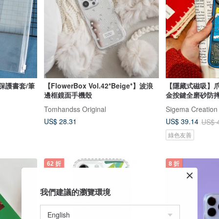
夾鍊保護書套/筆
【FlowerBox Vol.42*Beige*】波浪
【隱藏式磁吸】
邊框鏡面手機殼
金按鍵全磨砂防摔防
Tomhandss Original
Sigema Creation
US$ 28.31
US$ 39.14
US$ 
綠色友善
62 折
8 折
我們建議的瀏覽環境