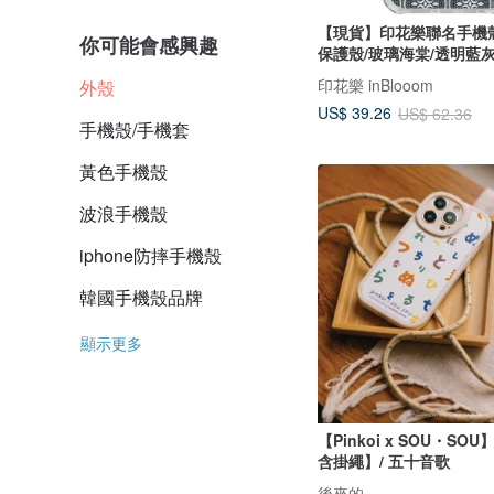
【現貨】印花樂聯名手機
你可能會感興趣
保護殼/玻璃海棠/透明藍
印花樂 inBlooom
外殼
US$ 39.26
US$ 62.36
手機殼/手機套
黃色手機殼
波浪手機殼
iphone防摔手機殼
韓國手機殼品牌
顯示更多
【Pinkoi x SOU・S
含掛繩】/ 五十音歌
後來的