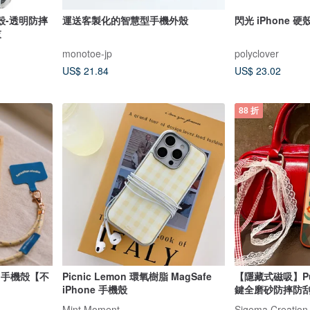
殼-透明防摔
運送客製化的智慧型手機外殼
閃光 iPhone 
灰
monotoe-jp
polyclover
US$ 21.84
US$ 23.02
88 折
OU】手機殻【不
Picnic Lemon 環氧樹脂 MagSafe
【隱藏式磁吸】Pu
iPhone 手機殼
鍵全磨砂防摔防刮iP
Mint Moment
Sigema Creation