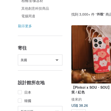
相機/影像器材
其他創意科技商品
找到 3,000+ 件 “
外殼
” 商
電腦周邊
顯示更多
寄往
美國
設計館所在地
【Pinkoi x SOU・SOU
笑 / 紅色
日本
後來的
韓國
US$ 38.26