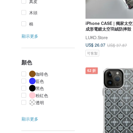
真皮
木頭
iPhone CASE | 獨家太空系列 | 一體
棉
成形電鍍太空羽絨防摔殼
顯示更多
LUKO.Store
US$ 26.07
US$ 37.87
可客製
顏色
62 折
咖啡色
藍色
黑色
粉紅色
透明
顯示更多