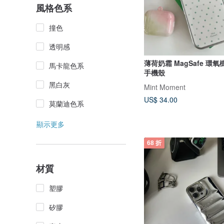
風格色系
撞色
透明感
薄荷奶霜 MagSafe 環氧樹
馬卡龍色系
手機殼
黑白灰
Mint Moment
US$ 34.00
莫蘭迪色系
顯示更多
68 折
材質
塑膠
矽膠