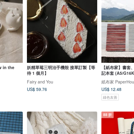
in the
妖精草莓三明治手機殼 接單訂製【等
【紙布家】書套
待 1 個月】
記本套 (A5/G16K
Fairy and You
紙布家 PaperHou
US$ 59.76
US$ 12.48
綠色友善
88 折