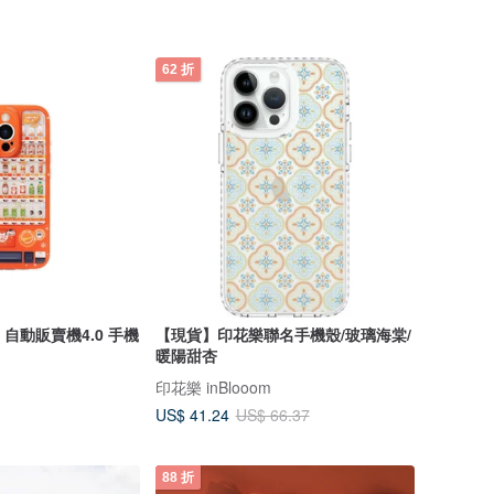
62 折
/W 自動販賣機4.0 手機
【現貨】印花樂聯名手機殼/玻璃海棠/
暖陽甜杏
印花樂 inBlooom
US$ 41.24
US$ 66.37
88 折