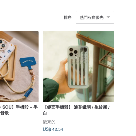
排序
熱門程度優先
OU・SOU】手機殻 + 手
【鏡面手機殼】 通花鐵閘 / 生於斯 /
十音歌
白
後來的
US$ 42.54