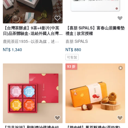
【台灣茶辦桌】9茶+4影片(中英
【喜朋 SiPALS】富春山居圖餐墊
日)品茶體驗盒~送給外國人台灣伴
禮盒 | 故宮授權
手
鹿苑茶莊1935--以茶為媒，述說台灣島嶼的故事與溫暖
喜朋 SiPALS
NT$ 1,340
NT$ 880
可客製
93 折
【花見祝福】顯影醬油碟禮盒組
【胖肉鋪】鳳荔酥禮盒(蛋奶素)