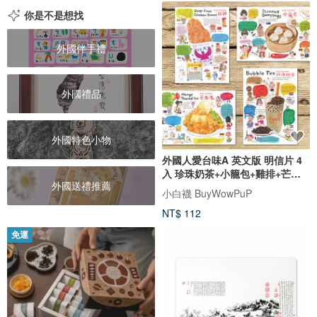
你是不是想找
外國伴手禮
外國禮品
外國特色小物
外國人愛台味A 英文版 明信片 4
入 珍珠奶茶+小籠包+雞排+芒果
外國送禮推薦
冰
小白襪 BuyWowPuP
NT$ 112
免運