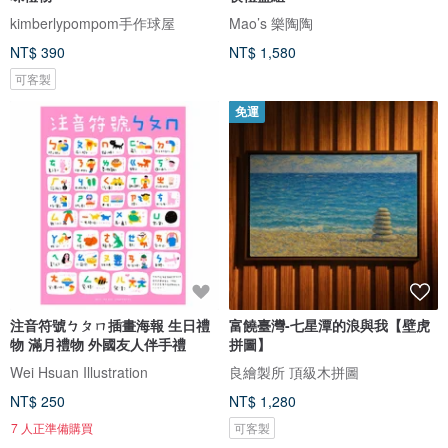
kimberlypompom手作球屋
Mao’s 樂陶陶
NT$ 390
NT$ 1,580
可客製
免運
注音符號ㄅㄆㄇ插畫海報 生日禮
富饒臺灣-七星潭的浪與我【壁虎
物 滿月禮物 外國友人伴手禮
拼圖】
Wei Hsuan Illustration
良繪製所 頂級木拼圖
NT$ 250
NT$ 1,280
7 人正準備購買
可客製