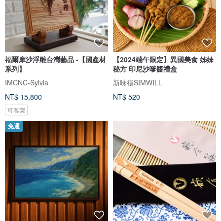
福爾摩沙浮雕台灣藝品 -【國產材
【2024端午限定】異國美食 姊妹
系列】
秘方 印尼沙嗲醬禮盒
IMCNC-Sylvia
新味禮SIMWILL
NT$ 15,800
NT$ 520
可客製
免運