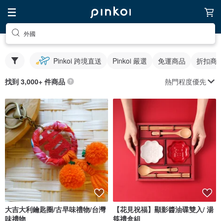
外國
Pinkoi 跨境直送
Pinkoi 嚴選
免運商品
折扣商
熱門程度優先
找到 3,000+ 件商品
大吉大利鑰匙圈/古早味禮物/台灣
【花見祝福】顯影醬油碟雙入/ 湯
味禮物
筷禮盒組