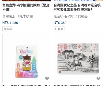
富饒臺灣-清水斷崖的脈動【壁虎
台灣國寶紀念品 台灣檜木嵌合筷
拼圖】
可客製化雷射雕刻 專利設計
良繪製所 頂級木拼圖
嵌合筷-台灣筷子的極品
NT$ 1,280
NT$ 380
可客製
可客製
Ruyi 趣玩台灣冰箱貼/磁鐵－美食
故宮授權 | 鵲華秋色矽膠餐墊-鵲
娃娃
山 (元 趙孟頫鵲華秋色 卷)
Ruyi Design 儒邑文創
喜朋 SiPALS
NT$ 220
NT$ 880