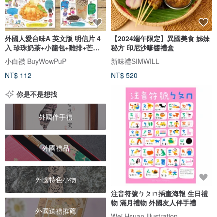
外國人愛台味A 英文版 明信片 4
【2024端午限定】異國美食 姊妹
入 珍珠奶茶+小籠包+雞排+芒果
秘方 印尼沙嗲醬禮盒
冰
小白襪 BuyWowPuP
新味禮SIMWILL
NT$ 112
NT$ 520
你是不是想找
外國伴手禮
外國禮品
外國特色小物
注音符號ㄅㄆㄇ插畫海報 生日禮
物 滿月禮物 外國友人伴手禮
外國送禮推薦
Wei Hsuan Illustration