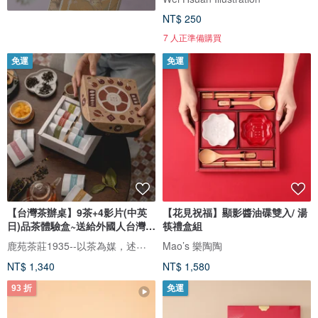
NT$ 250
7 人正準備購買
免運
免運
【台灣茶辦桌】9茶+4影片(中英
【花見祝福】顯影醬油碟雙入/ 湯
日)品茶體驗盒~送給外國人台灣伴
筷禮盒組
手
鹿苑茶莊1935--以茶為媒，述說台灣島嶼的故事與溫暖
Mao’s 樂陶陶
NT$ 1,340
NT$ 1,580
93 折
免運