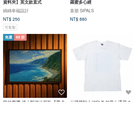
資料夾】英文款直式
羅蜜多心經
綿綿幸福設計
喜朋 SiPALS
NT$ 250
NT$ 880
可客製
免運
88 折
富饒臺灣-清水斷崖的脈動【壁虎
外國筆記本打印 T 卹男女通用 S
拼圖】
~ XXXL / 女士 S ~ L 尺寸
Tcollector
良繪製所 頂級木拼圖
Tcollector | 日本職人T恤
NT$ 1,127
NT$ 1,280
NT$ 702
可客製
可客製