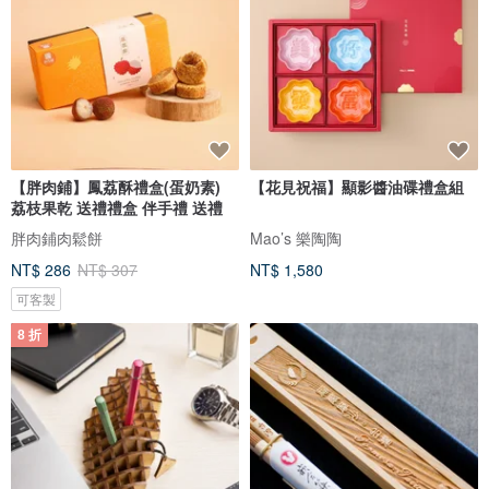
【胖肉鋪】鳳荔酥禮盒(蛋奶素)
【花見祝福】顯影醬油碟禮盒組
荔枝果乾 送禮禮盒 伴手禮 送禮
胖肉鋪肉鬆餅
Mao’s 樂陶陶
NT$ 286
NT$ 307
NT$ 1,580
可客製
8 折