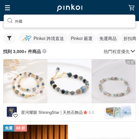
外國
Pinkoi 跨境直送
Pinkoi 嚴選
免運商品
折扣商
熱門程度優先
找到 3,000+ 件商品
推廣
星河耀眼 ShiningStar | 天然石飾品
5.0
免運
88 折