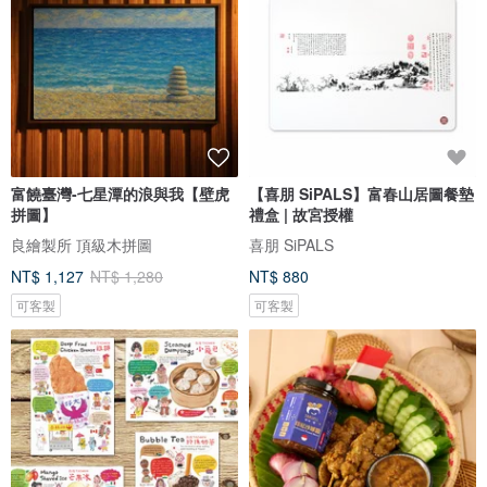
富饒臺灣-七星潭的浪與我【壁虎
【喜朋 SiPALS】富春山居圖餐墊
拼圖】
禮盒 | 故宮授權
良繪製所 頂級木拼圖
喜朋 SiPALS
NT$ 1,127
NT$ 1,280
NT$ 880
可客製
可客製