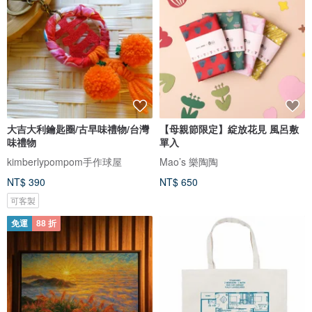
大吉大利鑰匙圈/古早味禮物/台灣
【母親節限定】綻放花見 風呂敷
味禮物
單入
kimberlypompom手作球屋
Mao’s 樂陶陶
NT$ 390
NT$ 650
可客製
免運
88 折