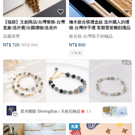
【福袋】文創商品/台灣筆插-台灣
檜木嵌合筷禮盒組 送外國人的禮
意象/送外賓/出國禮物/送老外
物 台灣伴手禮 客製雷射雕刻禮品
品藏美學
嵌合筷-台灣筷子的極品
NT$ 720
NT$ 900
NT$ 800
可客製
推廣
星河耀眼 ShiningStar | 天然石飾品
5.0
免運