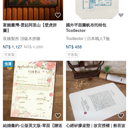
富饒臺灣-雲起阿里山【壁虎拼
國外平面圖帆布托特包
圖】
Tcollector
良繪製所 頂級木拼圖
Tcollector | 日本職人T恤
NT$ 1,127
NT$ 1,280
NT$ 458
可客製
可客製
免運
結婚書約-公版英文版-單面【贈送
心經矽膠桌墊 | 故宮授權 | 般若波