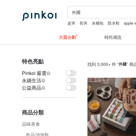
皮夾
長夾
水桶包
防水鞋
apple
主題企劃
時尚潮流
特色亮點
找到 3,000+ 件 “
外國
” 商
Pinkoi 嚴選
永續生活
公益商品
商品分類
品味美食
飲品/沖泡類