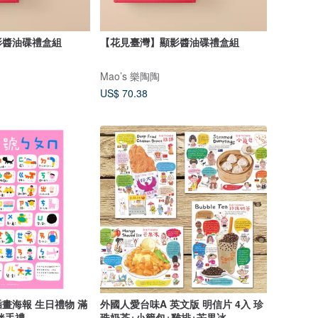
影醬油碟禮盒組
【花見臺灣】顯影醬油碟禮盒組
Mao’s 樂陶陶
US$ 70.38
畫海報 生日禮物 滿
外國人愛台味A 英文版 明信片 4入 珍
伴手禮
珠奶茶+小籠包+雞排+芒果冰