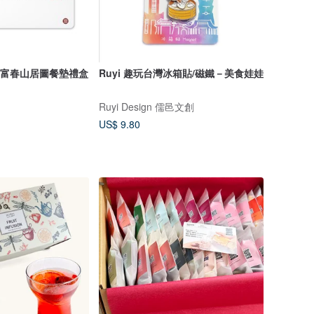
S】富春山居圖餐墊禮盒
Ruyi 趣玩台灣冰箱貼/磁鐵－美食娃娃
Ruyi Design 儒邑文創
US$ 9.80