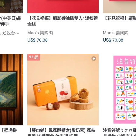
(中英日)品
【花見祝福】顯影醬油碟雙入/ 湯筷禮
【花見祝福】顯
灣伴手
盒組
鹿苑茶莊1935--以茶為媒，述說台灣島嶼的故事與溫暖
Mao’s 樂陶陶
Mao’s 樂陶陶
US$ 70.38
US$ 70.38
93 折
動【壁虎拼
【胖肉鋪】鳳荔酥禮盒(蛋奶素) 荔枝
注音符號ㄅㄆㄇ插
果乾 送禮禮盒 伴手禮 送禮
月禮物 外國友人