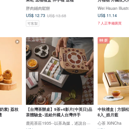
胖肉鋪肉鬆餅
Wei Hsuan Illustr
US$ 11.14
US$ 12.73
US$ 13.68
7 人正準備購買
可客製
88 折
奶素) 荔枝
【台灣茶辦桌】9茶+4影片(中英日)品
中秋禮盒 | 方韻
禮
茶體驗盒~送給外國人台灣伴手
8入_皓月藍
鹿苑茶莊1935--以茶為媒，述說台灣島嶼的故事與溫暖
心茶 XiiNCha