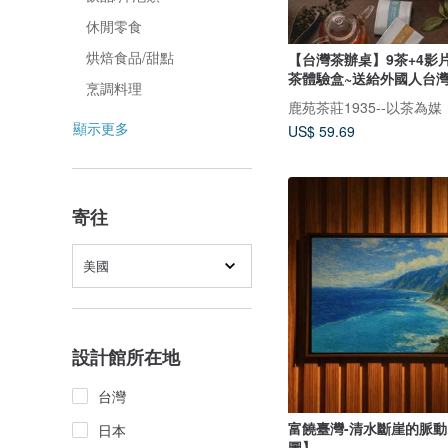
休閒零食
烘焙食品/甜點
【台灣茶辦桌】9茶+4影片
茶體驗盒~送給外國人台
烹調料理
顯示更多
US$ 59.69
寄往
美國
設計館所在地
台灣
富饒臺灣-清水斷崖的脈
日本
圖】