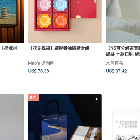
我【壁虎拼
【花見祝福】顯影醬油碟禮盒組
【NS可分解茶葉膠囊
罐裝 七款口味 
Mao’s 樂陶陶
水屋厚茶
US$ 70.38
US$ 37.42
9 折