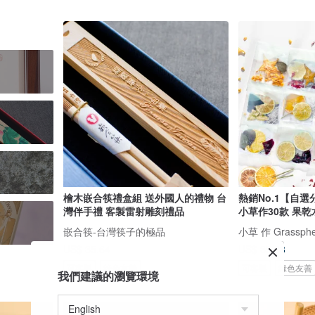
檜木嵌合筷禮盒組 送外國人的禮物 台
熱銷No.1【自選
灣伴手禮 客製雷射雕刻禮品
小草作30款 果乾
嵌合筷-台灣筷子的極品
小草 作 Grassphe
US$ 35.64
US$ 39.38
可客製
綠色友善
可客製
綠色友善
我們建議的瀏覽環境