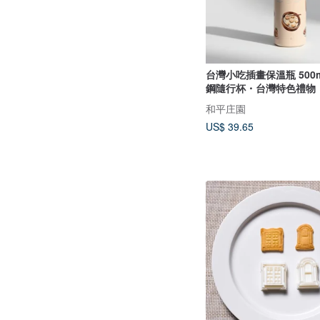
台灣小吃插畫保溫瓶 500ml 316不鏽
鋼隨行杯・台灣特色禮物
和平庄園
US$ 39.65