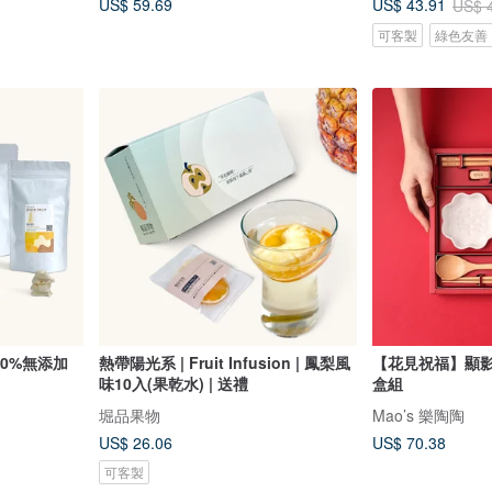
US$ 59.69
US$ 43.91
US$ 
可客製
綠色友善
100%無添加
熱帶陽光系 | Fruit Infusion | 鳳梨風
【花見祝福】顯影
味10入(果乾水) | 送禮
盒組
堀品果物
Mao’s 樂陶陶
US$ 26.06
US$ 70.38
可客製