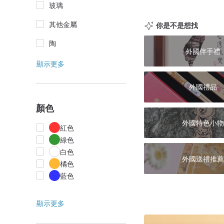
玻璃
其他金屬
你是不是想找
陶
外國伴手禮
顯示更多
外國禮品
顏色
外國特色小物
紅色
綠色
白色
外國送禮推薦
橘色
藍色
顯示更多