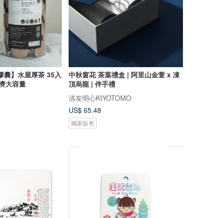
】水屋厚茶 35入
中秋窗花 茶葉禮盒 | 阿里山金萱 x 凍
經濟大容量
頂烏龍 | 伴手禮
清友明心KIYOTOMO
US$ 65.48
獨家販售