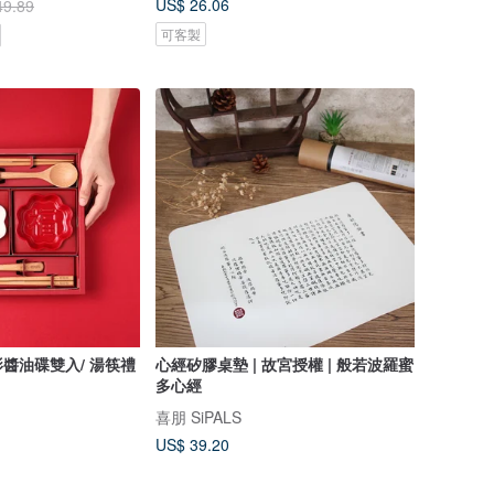
US$ 26.06
49.89
可客製
醬油碟雙入/ 湯筷禮
心經矽膠桌墊 | 故宮授權 | 般若波羅蜜
多心經
喜朋 SiPALS
US$ 39.20