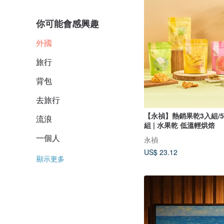
你可能會感興趣
外國
旅行
背包
去旅行
【永禎】熱銷果乾3入組/5
流浪
組 | 水果乾 低溫輕烘焙
一個人
永禎
US$ 23.12
顯示更多