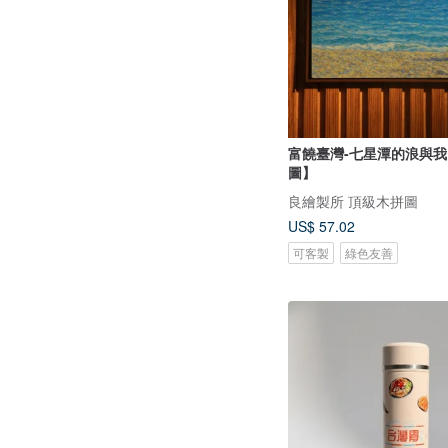
富饒臺灣-七星潭的浪與
圖】
良繪製所 頂級木拼圖
US$ 57.02
可客製
綠色友善