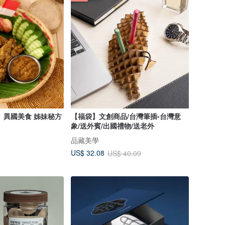
國美食 姊妹秘方
【福袋】文創商品/台灣筆插-台灣意
象/送外賓/出國禮物/送老外
品藏美學
US$ 32.08
US$ 40.09