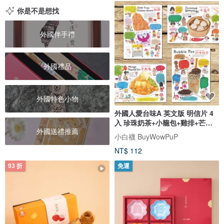
你是不是想找
外國伴手禮
外國禮品
外國特色小物
外國人愛台味A 英文版 明信片 4
入 珍珠奶茶+小籠包+雞排+芒果
外國送禮推薦
冰
小白襪 BuyWowPuP
NT$ 112
93 折
免運