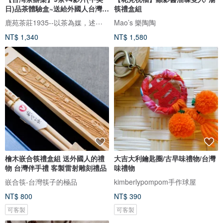
日)品茶體驗盒~送給外國人台灣伴
筷禮盒組
手
鹿苑茶莊1935--以茶為媒，述說台灣島嶼的故事與溫暖
Mao’s 樂陶陶
NT$ 1,340
NT$ 1,580
檜木嵌合筷禮盒組 送外國人的禮
大吉大利鑰匙圈/古早味禮物/台灣
物 台灣伴手禮 客製雷射雕刻禮品
味禮物
嵌合筷-台灣筷子的極品
kimberlypompom手作球屋
NT$ 800
NT$ 390
可客製
可客製