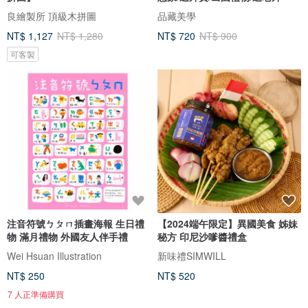
良繪製所 頂級木拼圖
品藏美學
NT$ 1,127
NT$ 1,280
NT$ 720
NT$ 900
可客製
注音符號ㄅㄆㄇ插畫海報 生日禮
【2024端午限定】異國美食 姊妹
物 滿月禮物 外國友人伴手禮
秘方 印尼沙嗲醬禮盒
Wei Hsuan Illustration
新味禮SIMWILL
NT$ 250
NT$ 520
7 人正準備購買