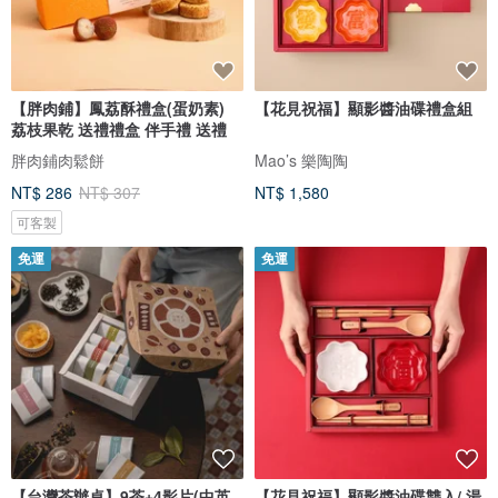
【胖肉鋪】鳳荔酥禮盒(蛋奶素)
【花見祝福】顯影醬油碟禮盒組
荔枝果乾 送禮禮盒 伴手禮 送禮
胖肉鋪肉鬆餅
Mao’s 樂陶陶
NT$ 286
NT$ 307
NT$ 1,580
可客製
免運
免運
【台灣茶辦桌】9茶+4影片(中英
【花見祝福】顯影醬油碟雙入/ 湯