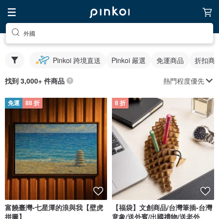
外國
Pinkoi 跨境直送
Pinkoi 嚴選
免運商品
折扣商
熱門程度優先
找到 3,000+ 件商品
免運
88 折
8 折
富饒臺灣-七星潭的浪與我【壁虎
【福袋】文創商品/台灣筆插-台灣
拼圖】
意象/送外賓/出國禮物/送老外