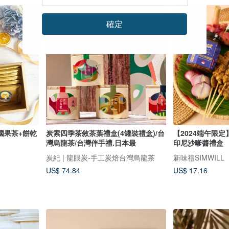
確定
國果茶+餅乾
炭索四季茶敘茶葉禮盒(4罐裝禮盒)/台
【2024端午限定】異
灣烏龍茶/台灣伴手禮.日本最
印尼沙嗲醬禮盒
炭紀 | 龍眼炭-手工炭焙台灣烏龍茶
新味禮SIMWILL
US$ 74.84
US$ 17.16