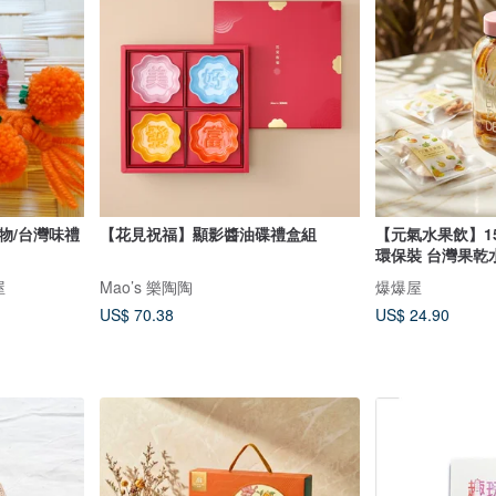
物/台灣味禮
【花見祝福】顯影醬油碟禮盒組
【元氣水果飲】15
環保裝 台灣果乾
屋
Mao’s 樂陶陶
爆爆屋
US$ 70.38
US$ 24.90