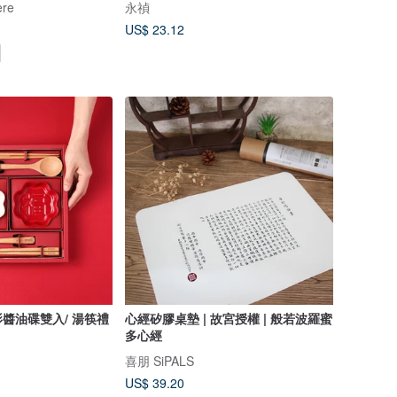
re
永禎
US$ 23.12
醬油碟雙入/ 湯筷禮
心經矽膠桌墊 | 故宮授權 | 般若波羅蜜
多心經
喜朋 SiPALS
US$ 39.20