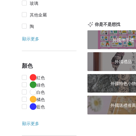
玻璃
其他金屬
你是不是想找
陶
顯示更多
外國伴手禮
外國禮品
顏色
紅色
外國特色小物
綠色
白色
橘色
外國送禮推薦
藍色
顯示更多