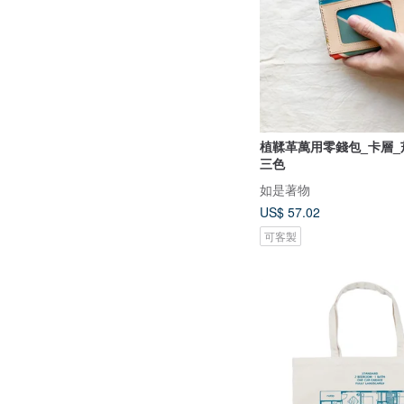
植鞣革萬用零錢包_卡層_
三色
如是著物
US$ 57.02
可客製