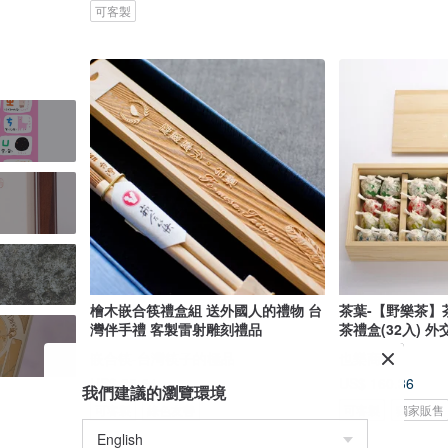
可客製
檜木嵌合筷禮盒組 送外國人的禮物 台
茶葉-【野樂茶】
灣伴手禮 客製雷射雕刻禮品
茶禮盒(32入) 
嵌合筷-台灣筷子的極品
也樂商號
US$ 35.64
US$ 160.36
我們建議的瀏覽環境
可客製
綠色友善
可客製
獨家販售