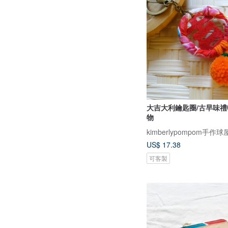
大吉大利鑰匙圈/古早味禮
物
kimberlypompom手作球
US$ 17.38
可客製