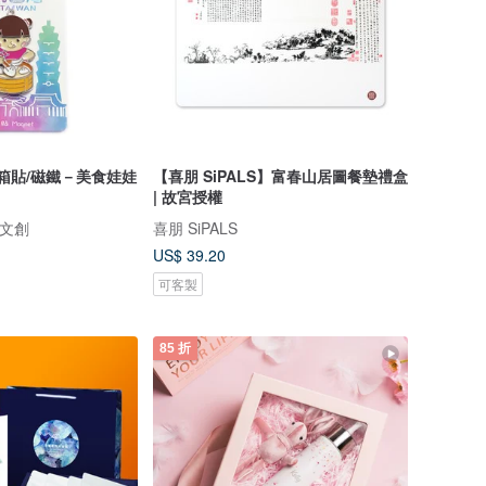
冰箱貼/磁鐵－美食娃娃
【喜朋 SiPALS】富春山居圖餐墊禮盒
| 故宮授權
儒邑文創
喜朋 SiPALS
US$ 39.20
可客製
85 折