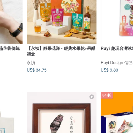
茄芷袋傳統
【永禎】醇果花漾 - 經典水果乾+果醋
Ruyi 趣玩台灣
禮盒
永禎
Ruyi Design 
US$ 34.75
US$ 9.80
84 折