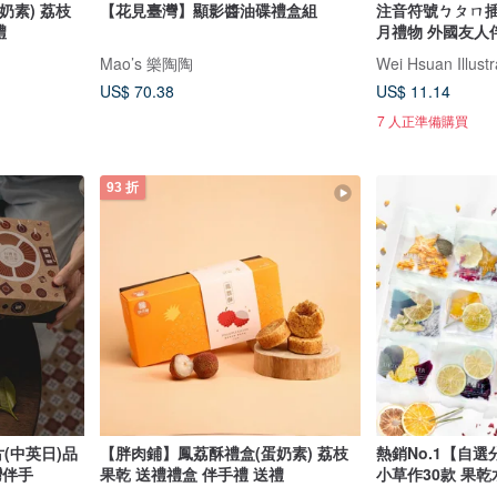
奶素) 荔枝
【花見臺灣】顯影醬油碟禮盒組
注音符號ㄅㄆㄇ插
禮
月禮物 外國友人
Mao’s 樂陶陶
Wei Hsuan Illustr
US$ 70.38
US$ 11.14
7 人正準備購買
93 折
(中英日)品
【胖肉鋪】鳳荔酥禮盒(蛋奶素) 荔枝
熱銷No.1【自選
灣伴手
果乾 送禮禮盒 伴手禮 送禮
小草作30款 果乾