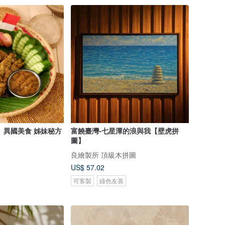
國美食 姊妹秘方
富饒臺灣-七星潭的浪與我【壁虎拼
圖】
良繪製所 頂級木拼圖
US$ 57.02
可客製
綠色友善