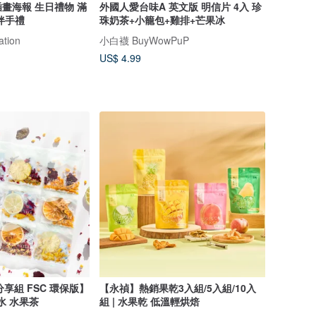
畫海報 生日禮物 滿
外國人愛台味A 英文版 明信片 4入 珍
伴手禮
珠奶茶+小籠包+雞排+芒果冰
ation
小白襪 BuyWowPuP
US$ 4.99
分享組 FSC 環保版】
【永禎】熱銷果乾3入組/5入組/10入
水 水果茶
組 | 水果乾 低溫輕烘焙