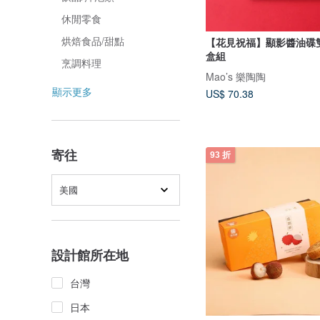
休閒零食
烘焙食品/甜點
【花見祝福】顯影醬油碟雙
盒組
烹調料理
Mao’s 樂陶陶
顯示更多
US$ 70.38
寄往
93 折
美國
設計館所在地
台灣
日本