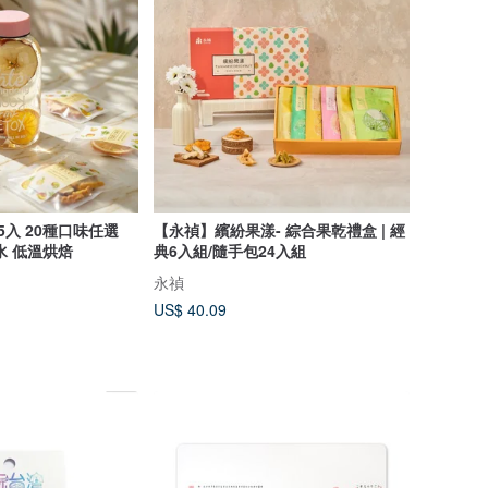
入 20種口味任選
【永禎】繽紛果漾- 綜合果乾禮盒 | 經
水 低溫烘焙
典6入組/隨手包24入組
永禎
US$ 40.09