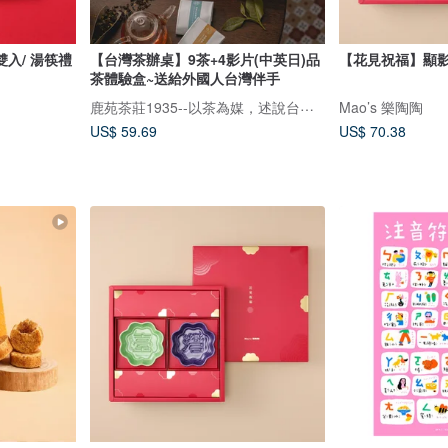
入/ 湯筷禮
【台灣茶辦桌】9茶+4影片(中英日)品
【花見祝福】顯
茶體驗盒~送給外國人台灣伴手
鹿苑茶莊1935--以茶為媒，述說台灣島嶼的故事與溫暖
Mao’s 樂陶陶
US$ 59.69
US$ 70.38