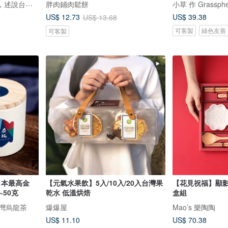
鹿苑茶莊1935--以茶為媒，述說台灣島嶼的故事與溫暖
胖肉鋪肉鬆餅
小草 作 Grassphe
US$ 39.38
US$ 12.73
US$ 13.68
可客製
綠色友善
可客製
日本最高金
【元氣水果飲】5入/10入/20入台灣果
【花見祝福】顯影
50克
乾水 低溫烘焙
盒組
台灣烏龍茶
爆爆屋
Mao’s 樂陶陶
US$ 11.10
US$ 70.38