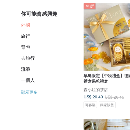
78 折
你可能會感興趣
外國
旅行
背包
去旅行
流浪
早鳥限定【中秋禮盒】德
一個人
禮盒果乾禮盒
森小姐的茶店
顯示更多
US$ 20.40
US$ 26.15
可客製
獨家販售