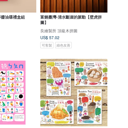
影醬油碟禮盒組
富饒臺灣-清水斷崖的脈動【壁虎拼
圖】
良繪製所 頂級木拼圖
US$ 57.02
可客製
綠色友善