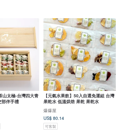
茶山太極-台灣四大青
【元氣水果飲】50入自選免運組 台灣
外交部伴手禮
果乾水 低溫烘焙 果乾 果乾水
爆爆屋
US$ 80.14
可客製