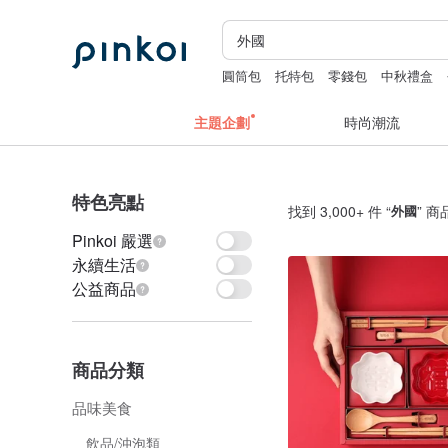
圓筒包
托特包
零錢包
中秋禮盒
主題企劃
時尚潮流
特色亮點
找到 3,000+ 件 “
外國
” 商
Pinkoi 嚴選
永續生活
公益商品
商品分類
品味美食
飲品/沖泡類