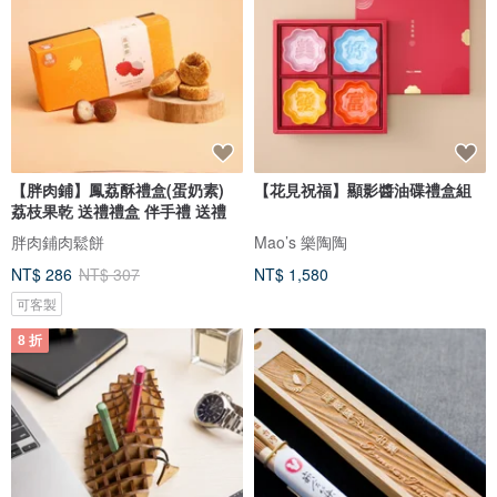
【胖肉鋪】鳳荔酥禮盒(蛋奶素)
【花見祝福】顯影醬油碟禮盒組
荔枝果乾 送禮禮盒 伴手禮 送禮
胖肉鋪肉鬆餅
Mao’s 樂陶陶
NT$ 286
NT$ 307
NT$ 1,580
可客製
8 折