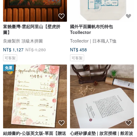
富饒臺灣-雲起阿里山【壁虎拼
國外平面圖帆布托特包
圖】
Tcollector
良繪製所 頂級木拼圖
Tcollector | 日本職人T恤
NT$ 1,127
NT$ 1,280
NT$ 458
可客製
可客製
免運
結婚書約-公版英文版-單面【贈送
心經矽膠桌墊 | 故宮授權 | 般若波