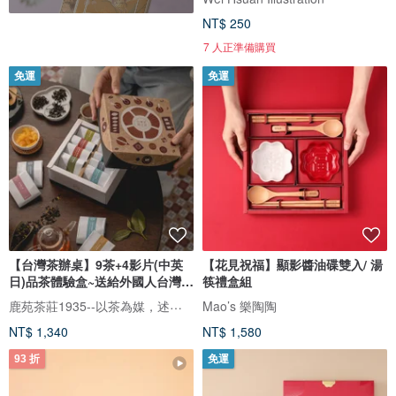
NT$ 250
7 人正準備購買
免運
免運
【台灣茶辦桌】9茶+4影片(中英
【花見祝福】顯影醬油碟雙入/ 湯
日)品茶體驗盒~送給外國人台灣伴
筷禮盒組
手
鹿苑茶莊1935--以茶為媒，述說台灣島嶼的故事與溫暖
Mao’s 樂陶陶
NT$ 1,340
NT$ 1,580
93 折
免運