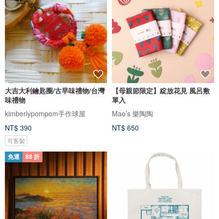
大吉大利鑰匙圈/古早味禮物/台灣
【母親節限定】綻放花見 風呂敷
味禮物
單入
kimberlypompom手作球屋
Mao’s 樂陶陶
NT$ 390
NT$ 650
可客製
免運
88 折