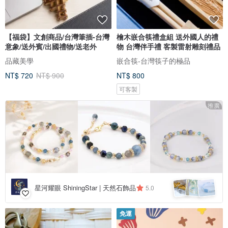
【福袋】文創商品/台灣筆插-台灣
檜木嵌合筷禮盒組 送外國人的禮
意象/送外賓/出國禮物/送老外
物 台灣伴手禮 客製雷射雕刻禮品
品藏美學
嵌合筷-台灣筷子的極品
NT$ 720
NT$ 900
NT$ 800
可客製
推廣
星河耀眼 ShiningStar | 天然石飾品
5.0
免運