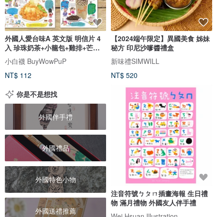
外國人愛台味A 英文版 明信片 4
【2024端午限定】異國美食 姊妹
入 珍珠奶茶+小籠包+雞排+芒果
秘方 印尼沙嗲醬禮盒
冰
小白襪 BuyWowPuP
新味禮SIMWILL
NT$ 112
NT$ 520
你是不是想找
外國伴手禮
外國禮品
外國特色小物
注音符號ㄅㄆㄇ插畫海報 生日禮
物 滿月禮物 外國友人伴手禮
外國送禮推薦
Wei Hsuan Illustration