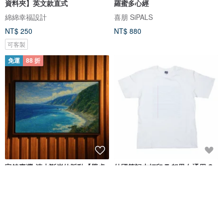
資料夾】英文款直式
羅蜜多心經
綿綿幸福設計
喜朋 SiPALS
NT$ 250
NT$ 880
可客製
免運
88 折
富饒臺灣-清水斷崖的脈動【壁虎
外國筆記本打印 T 卹男女通用 S
拼圖】
~ XXXL / 女士 S ~ L 尺寸
Tcollector
良繪製所 頂級木拼圖
Tcollector | 日本職人T恤
NT$ 1,127
NT$ 1,280
NT$ 702
可客製
可客製