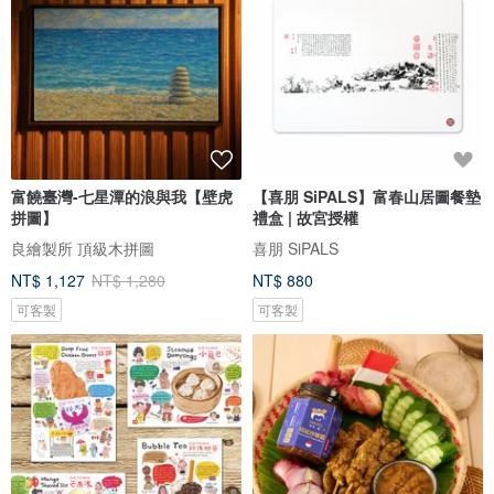
富饒臺灣-七星潭的浪與我【壁虎
【喜朋 SiPALS】富春山居圖餐墊
拼圖】
禮盒 | 故宮授權
良繪製所 頂級木拼圖
喜朋 SiPALS
NT$ 1,127
NT$ 1,280
NT$ 880
可客製
可客製