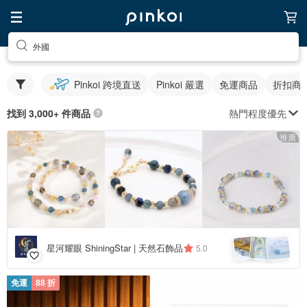
外國
Pinkoi 跨境直送
Pinkoi 嚴選
免運商品
折扣商
熱門程度優先
找到 3,000+ 件商品
推廣
星河耀眼 ShiningStar | 天然石飾品
5.0
免運
88 折